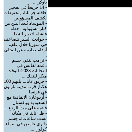
بأوكر ...
-
14 جريحاً في تفجير
حافلة جرمانا، وتحقيقات
لكشف المسؤولين
-
الموساد يُبعد اثنين من
كبار مسؤوليه.. خطة
فاشلة لتغيير النظا ...
-
حوادث السير تتضاعف
في سوريا خلال عام..
أرقام صادمة عن القتلى
...
-
ترامب ينفي حسم
دعمه لفانس في
انتخابات 2028: الوقت
مبكر للتفك ...
-
حريق غابات يلتهم 100
هكتار قرب مدينة ناربون
في فرنسا
-
أردوغان: الاتفاقية مع
السعودية وباكستان
قائمة على مبدأ الردع ...
-
ظل ثابتا في مكانه
لست ساعات!.. جسم
دائري غامض في سماء
كولورا ...