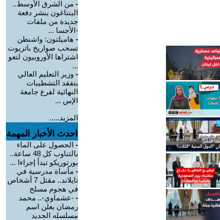
-
من الشرق الأوسط..
البنتاغون ينشر دفعة
جديدة من ملفات
-الأجسا ...
-
هاميلتون: واشنطن
تسحب صواريخ باتريوت
اشتراها الأوروبيون لتعو
...
-
وزير التعليم العالي
يتفقد التشطيبات
النهائية لفرع جامعة
الإس ...
المزيد.....
احدث الأخبار المهمة
-
الحصول على الماء
بالتناوب كل 48 ساعة..
بورتوريكو تبدأ إجراءا ...
-
مأساة مدرسية في
تايلاند.. مقتل 7 أشخاص
في هجوم مسلح
-
-عشماوي-.. محمد
رمضان يعلن اسم
مسلسله الجديد