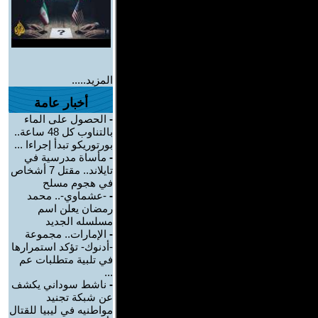
المزيد.....
أخبار عامة
-
الحصول على الماء
بالتناوب كل 48 ساعة..
بورتوريكو تبدأ إجراءا ...
-
مأساة مدرسية في
تايلاند.. مقتل 7 أشخاص
في هجوم مسلح
-
-عشماوي-.. محمد
رمضان يعلن اسم
مسلسله الجديد
-
الإمارات.. مجموعة
-أدنوك- تؤكد استمرارها
في تلبية متطلبات عم
...
-
ناشط سوداني يكشف
عن شبكة تجنيد
مواطنيه في ليبيا للقتال