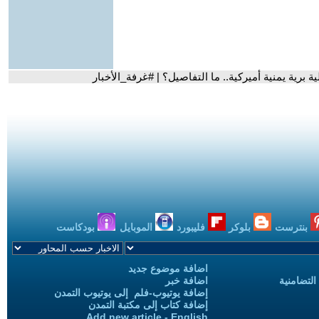
 برية يمنية أميركية.. ما التفاصيل؟ | #غرفة_الأخبار
بنترست
بلوكر
فليبورد
الموبايل
بودكاست
اضافة موضوع جديد
التضامنية
اضافة خبر
إضافة يوتيوب-فلم إلى يوتيوب التمدن
إضافة كتاب إلى مكتبة التمدن
Add new article - English