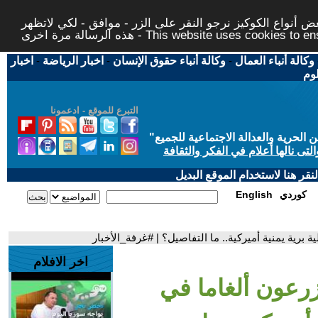
 أنواع الكوكيز نرجو النقر على الزر - موافق - لكي لاتظهر
This website uses cookies to ensure you ge
وكالة أنباء العمال
-
وكالة أنباء حقوق الإنسان
-
اخبار الرياضة
-
اخبار
لوم
التبرع للموقع - ادعمونا
حرية والعدالة الاجتماعية للجميع
"
تى نالها أعلام في الفكر والثقافة
قر هنا لاستخدام الموقع البديل
كوردي
English
 برية يمنية أميركية.. ما التفاصيل؟ | #غرفة_الأخبار
اخر الافلام
زرعون ألغاما في