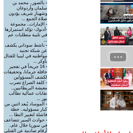
-
بالصور.. محمد بن
سلمان وأردوغان
وشهباز شريف يؤدون
صلاة الجمع ...
-
الإمارات.. مجموعة
-أدنوك- تؤكد استمرارها
في تلبية متطلبات عم
...
-
ناشط سوداني يكشف
عن شبكة تجنيد
مواطنيه في ليبيا للقتال
بأوكر ...
-
14 جريحاً في تفجير
حافلة جرمانا، وتحقيقات
لكشف المسؤولين
-
كلفة الصراع تضرب
معيشة البريطانيين..
نقابات عمالية تطالب
بور ...
-
الموساد يُبعد اثنين من
كبار مسؤوليه.. خطة
فاشلة لتغيير النظا ...
-
حوادث السير تتضاعف
في سوريا خلال عام..
أرقام صادمة عن القتلى