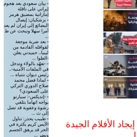
-
بيان سعودي بعد هجوم
إيراني على ناقلة
إماراتية بمضيق هرمز
-
بزشكيان: إيصال
البضائع إلى إيران لم يعد
أمرا سهلا ونبحث عن ط
...
-
بعد ضربة موجعة
لقوافله القادمة من
ليبيا.. حميدتي يعلن
-الطوا ...
-
-تعهّد بالولاء وتدخل
في الملفات الأمنية-..
رئيس ديوان نتنياه ...
-
لماذا فضل محمد
صلاح الدوري التركي
على السعودي؟
-
-إنديكس-: سيارتو
يواجه اتهاما بتلقي
رشوة وعقوبة قد تصل
إلى ث ...
-
طبيب يحذر: تناول
جاد الأفلام الجيدة
الآيس كريم بكثرة في
الحر قد يرهق الجسم
ا
ويضر ...