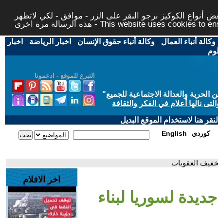
 أنواع الكوكيز نرجو النقر على الزر - موافق - لكي لاتظهر
This website uses cookies to ensure you ge
وكالة أنباء العمال
-
وكالة أنباء حقوق الإنسان
-
اخبار الرياضة
-
اخبار
لوم
التبرع للموقع - ادعمونا
حرية والعدالة الاجتماعية للجميع
"
تى نالها أعلام في الفكر والثقافة
قر هنا لاستخدام الموقع البديل
كوردي
English
تخفيف العقوبات
اخر الافلام
ديدة لسوريا لبناء