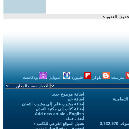
تخفيف العقوبات
بنترست
بلوكر
فليبورد
الموبايل
بودكاست
اضافة موضوع جديد
التضامنية
اضافة خبر
إضافة يوتيوب-فلم إلى يوتيوب التمدن
إضافة كتاب إلى مكتبة التمدن
Add new article - English
أضف حملة
3,732,97
تعديل الموقع الفرعي للكاتب-ة
ابحث في موقع الحوار المتمدن