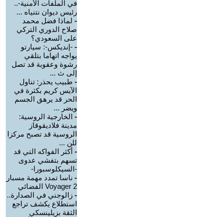
في الملفات الأمنية-..
رئيس ديوان نتنياه ...
-
لماذا فضل محمد
صلاح الدوري التركي
على السعودي؟
-
-إنديكس-: سيارتو
يواجه اتهاما بتلقي
رشوة وعقوبة قد تصل
إلى ث ...
-
طبيب يحذر: تناول
الآيس كريم بكثرة في
الحر قد يرهق الجسم
ويضر ...
-
الخارجية الروسية:
مدينة فلاديقوقاز
الروسية قد تصبح مركزا
للن ...
-
أكثر الفواكه التي قد
تسهم بتفشي عدوى
-السيكلوسبورا-
-
ناسا تمدد مهمة مسبار
Voyager 2 الفضائي
-
زالوجني في الصدارة..
استطلاع يكشف تراجع
الثقة بزيلينسكي