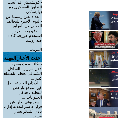
-
فوتشيتش: لم أبحث
التعاون العسكري مع
زيلينسكي
-
بغداد تعلن رسميا عن
-اليوم الأخير- للتحالف
الدولي في العراق ...
-
مدفيديف: الغرب
استخدم جورجيا كأداة
ضد روسيا
المزيد.....
احدث الأخبار المهمة
-
-كلنا صوت مصر-..
حفل شيرين بالساحل
الشمالي يحظى باهتمام
كبير ...
-
الديدان الخارقة.. حل
غير متوقع وأرخص
لتنظيف هياكل
الحيوانات ...
-
سيميوني يعلن عن
قرار حاسم اتخذته إدارة
نادي أتلتيكو بشأن
مست ...