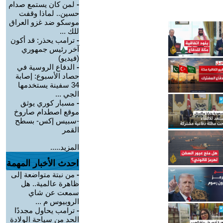
-
لمن كان يستمع صدام
حسين.. لماذا وقفت
موسكو ضد غزو العراق
للك ...
-
ترامب يحذر: قد أكون
آخر رئيس جمهوري
(فيديو)
-
الدفاع الروسية في
حصاد الأسبوع: إصابة
34 سفينة يستخدمها
الجي ...
-
مسبار كوري يوثق
موقع اصطدام صاروخ
-سبيس إكس- بسطح
القمر
المزيد.....
احدث الأخبار المهمة
-
من نبتة متواضعة إلى
ظاهرة عالمية.. هل
سمعت عن شاي
الروبيوس م ...
-
ترامب يحاول مجددًا
الحد من سياحة الولادة