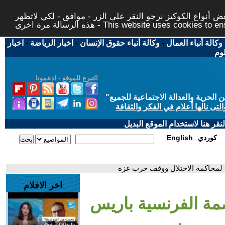
 أنواع الكوكيز نرجو النقر على الزر - موافق - لكي لاتظهر
This website uses cookies to ensure you ge
وكالة أنباء العمال
-
وكالة أنباء حقوق الإنسان
-
اخبار الرياضة
-
اخبار
لوم
التبرع للموقع - ادعمونا
حرية والعدالة الاجتماعية للجميع
"
تى نالها أعلام في الفكر والثقافة
قر هنا لاستخدام الموقع البديل
كوردي
English
 لمحاكمة الاحتلال ووقف حرب غزة
اخر الافلام
مة الفرنسية باريس