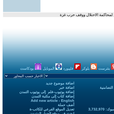
 لمحاكمة الاحتلال ووقف حرب غزة
بنترست
بلوكر
فليبورد
الموبايل
بودكاست
اضافة موضوع جديد
التضامنية
اضافة خبر
إضافة يوتيوب-فلم إلى يوتيوب التمدن
إضافة كتاب إلى مكتبة التمدن
Add new article - English
أضف حملة
3,732,97
تعديل الموقع الفرعي للكاتب-ة
ابحث في موقع الحوار المتمدن