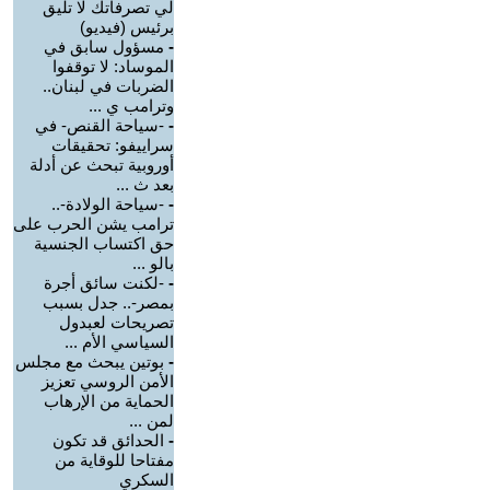
لي تصرفاتك لا تليق
برئيس (فيديو)
-
مسؤول سابق في
الموساد: لا توقفوا
الضربات في لبنان..
وترامب ي ...
-
-سياحة القنص- في
سراييفو: تحقيقات
أوروبية تبحث عن أدلة
بعد ث ...
-
-سياحة الولادة-..
ترامب يشن الحرب على
حق اكتساب الجنسية
بالو ...
-
-لكنت سائق أجرة
بمصر-.. جدل بسبب
تصريحات لعبدول
السياسي الأم ...
-
بوتين يبحث مع مجلس
الأمن الروسي تعزيز
الحماية من الإرهاب
لمن ...
-
الحدائق قد تكون
مفتاحا للوقاية من
السكري