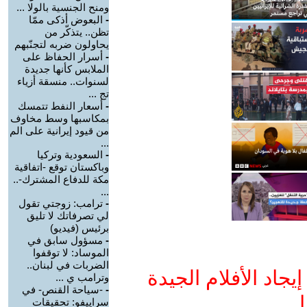
ومنح الجنسية بالولا ...
-
البعوض أذكى ممّا
تظن.. يتذكّر من
يحاولون ضربه لتجنّبهم
-
أسرار الحفاظ على
الملابس كأنها جديدة
لسنوات.. منسقة أزياء
تج ...
-
أسعار النفط تتمسك
بمكاسبها وسط مخاوف
من قيود إيرانية على الم
...
-
السعودية وتركيا
وباكستان توقع -اتفاقية
مكة للدفاع المشترك-..
...
-
ترامب: زوجتي تقول
لي تصرفاتك لا تليق
برئيس (فيديو)
-
مسؤول سابق في
الموساد: لا توقفوا
الضربات في لبنان..
جاد الأفلام الجيدة
وترامب ي ...
-
-سياحة القنص- في
ا
سراييفو: تحقيقات