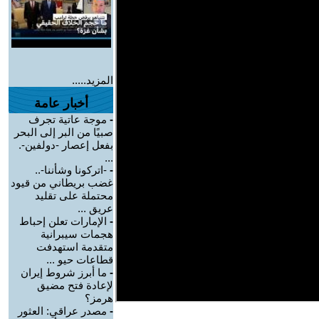
المزيد.....
أخبار عامة
-
موجة عاتية تجرف
صبيًا من البر إلى البحر
بفعل إعصار -دولفين-.
...
-
-اتركونا وشأننا-..
غضب بريطاني من قيود
محتملة على تقليد
عريق ...
-
الإمارات تعلن إحباط
هجمات سيبرانية
متقدمة استهدفت
قطاعات حيو ...
-
ما أبرز شروط إيران
لإعادة فتح مضيق
هرمز؟
-
مصدر عراقي: العثور