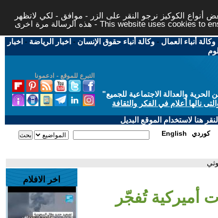
 أنواع الكوكيز نرجو النقر على الزر - موافق - لكي لاتظهر
This website uses cookies to ensure you ge
وكالة أنباء العمال
-
وكالة أنباء حقوق الإنسان
-
اخبار الرياضة
-
اخبار
لوم
التبرع للموقع - ادعمونا
حرية والعدالة الاجتماعية للجميع
"
تى نالها أعلام في الفكر والثقافة
قر هنا لاستخدام الموقع البديل
كوردي
English
وثي
اخر الافلام
 أميركية تُفجّر