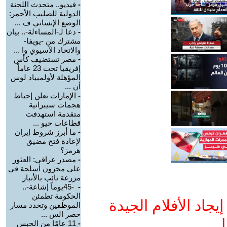
-
فيديو.. متحدث اللجنة
الدولية للصليب الأحمر:
الوضع الإنساني ف ...
-
دعا لـ-المساءلة-.. بيان
مشترك من -يويفا-
والاتحاد الآسيوي وا ...
-
مصر تستضيف كأس
إفريقيا تحت 23 عاماً
المؤهلة لأولمبياد لوس
أن ...
-
الإمارات تعلن إحباط
هجمات سيبرانية
متقدمة استهدفت
قطاعات حيو ...
-
ما أبرز شروط إيران
لإعادة فتح مضيق
هرمز؟
-
مصدر عراقي: العثور
على مخزون أسلحة في
مزرعة نائب بالأنبار
-
-45يوماً إشاعة-..
الحكومة تطمئن
جاد الأفلام الجيدة
الموظفين وتحدد مسار
حصر الس ...
ا
-
11 عامًا من الحبس