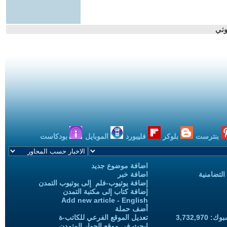
وثي
بنترست
بلوكر
فليبورد
الموبايل
بودكاست
اضافة موضوع جديد
التضامنية
اضافة خبر
إضافة يوتيوب-فلم إلى يوتيوب التمدن
إضافة كتاب إلى مكتبة التمدن
Add new article - English
أضف حملة
3,732,97
تعديل الموقع الفرعي للكاتب-ة
ابحث في موقع الحوار المتمدن