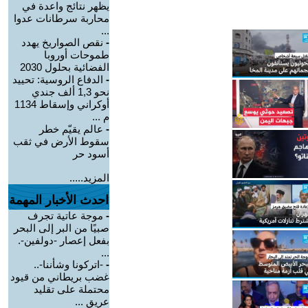
يظهر نتائج واعدة في
محاربة سرطانات عدوا
...
-
نقص الصواريخ يهدد
طموحات أوروبا
الفضائية بحلول 2030
-
الدفاع الروسية: تحييد
نحو 1,3 ألف جندي
أوكراني وإسقاط 1134
م ...
-
عالم يقيّم خطر
سقوط الأرض في ثقب
أسود حر
المزيد.....
احدث الأخبار المهمة
-
موجة عاتية تجرف
صبيًا من البر إلى البحر
بفعل إعصار -دولفين-.
...
-
-اتركونا وشأننا-..
غضب بريطاني من قيود
محتملة على تقليد
عريق ...