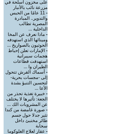
على مخزون أسلحة في
مزرعة نائب بالأنبار
-
11 عامًا من الحبس
والتدوير.. المبادرة
المصرية تطالب
الداخلية ...
-
ماذا نعرف عن المخا
ومينائها الذي استهدفه
الحوثيون بالصواريخ ...
-
الإمارات تعلن إحباط
هجمات سيبرانية
استهدفت قطاعات
الطيران وا ...
-
أسماك القرش تتحول
إلى -مجسات بحرية-
لتحسين التنبؤ بشدة
الأعا ...
-
خبيرة تغذية تحذر من
الجعة: تأثيرها لا يختلف
عن المشروبات الك ...
-
صورة غامضة من كندا
تثير جدلا حول جسم
طائر مختبئ داخل
سحابة
-
عقار لعلاج الغلوكوما