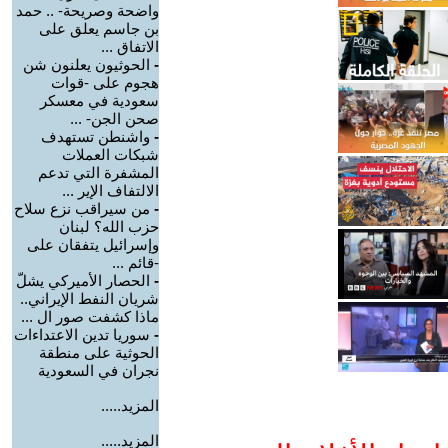
واضحة وصريحة- .. حمد
بن جاسم يعلق على
الاتفاق ...
-
الحوثيون يعلنون شن
هجوم على -قوات
سعودية في معسكر
صحن الجن- ...
-
واشنطن تستهدف
شبكات العملات
المشفرة التي تدعم
الالتفاف الإير ...
-
من سيراقب نزع سلاح
حزب الله؟ لبنان
وإسرائيل يتفقان على
-قائم ...
-
الحصار الأميركي يشلّ
شريان النفط الإيراني..
ماذا كشفت صور ال ...
-
سوريا تدين الاعتداءات
الحوثية على منطقة
نجران في السعودية
المزيد.....
المزيد.....