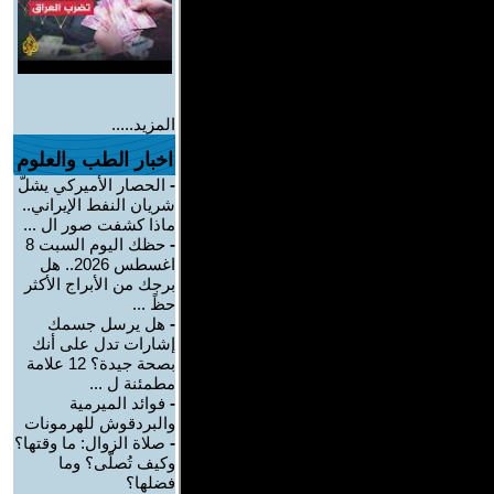
المزيد.....
اخبار الطب والعلوم
-
الحصار الأميركي يشلّ
شريان النفط الإيراني..
ماذا كشفت صور ال ...
-
حظك اليوم السبت 8
اغسطس 2026.. هل
برجك من الأبراج الأكثر
حظً ...
-
هل يرسل جسمك
إشارات تدل على أنك
بصحة جيدة؟ 12 علامة
مطمئنة ل ...
-
فوائد الميرمية
والبردقوش للهرمونات
-
صلاة الزوال: ما وقتها؟
وكيف تُصلّى؟ وما
فضلها؟