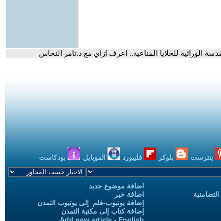
دسة الوراثية للخلايا المناعية.. اعرف إزاي مع د.تامر النحاس
بنترست
بلوكر
فليبورد
الموبايل
بودكاست
اضافة موضوع جديد
التضامنية
اضافة خبر
إضافة يوتيوب-فلم إلى يوتيوب التمدن
إضافة كتاب إلى مكتبة التمدن
Add new article - English