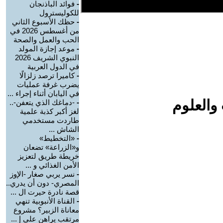
-
فوائد الباذنجان
للكوليسترول
-
حظك الأسبوع الثاني
من أغسطس 2026 في
الحب والعمل والصحة
-
موعد إجازة المولد
النبوي الشريف 2026
في الدول العربية
-
كاميرا ترصد زلزالًا
يضرب غرفة عمليات
في اليابان أثناء إجراء ...
والعلوم
-
-دماغك الذي يتعفن-..
لغز أكبر كذبة علمية
طاردت مستخدمي
الشاش ...
-
«التخطيط»
و«الزراعة» تضعان
خريطة طريق لتعزيز
الأمن الغذائي و ...
-
نسر يربي صغار -الإوز
المصري- دون أن يدري..
قصة نادرة حيرت ال ...
-
القناة الأنبوبية تنهي
معاناة الزبير؟ مشروع
مرتقب يراهن على إ ...