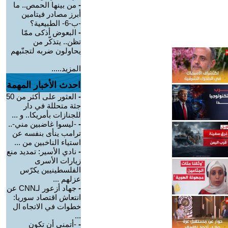
-
من بينها الحمص.. ما
أبرز مصادر فيتامين
-ب-6- الطبيعية؟
-
البعوض أذكى ممّا
تظن.. يتذكّر من
يحاولون ضربه لتجنّبهم
المزيد.....
احدث الأخبار المهمة
-
العثور على أكثر من 50
جثة متحللة في دار
للجنازات بأمريكا.. و ...
-
-ليسوا غاضبين مني-..
ترامب ينأى بنفسه عن
استياء الناخبين من ...
-
نادي الأسير: تمديد منع
زيارات الأسرى
الفلسطينيين يكرّس
عزلهم ...
-
جهاد أزعور لـCNN عن
انتعاش اقتصاد سوريا:
خطوات في الاتجاه ال
...
-
-أتمنى أن تكون