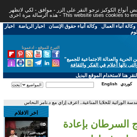
 أنواع الكوكيز نرجو النقر على الزر - موافق - لكي لاتظهر
This website uses cookies to ensure you ge
وكالة أنباء العمال
-
وكالة أنباء حقوق الإنسان
-
اخبار الرياضة
-
اخبار
لوم
التبرع للموقع - ادعمونا
حرية والعدالة الاجتماعية للجميع
"
تى نالها أعلام في الفكر والثقافة
قر هنا لاستخدام الموقع البديل
كوردي
English
دسة الوراثية للخلايا المناعية.. اعرف إزاي مع د.تامر النحاس
اخر الافلام
اج السرطان بإعادة