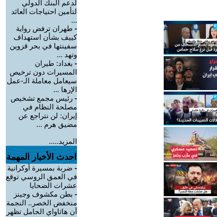
لدعم البنك الدولي
لتأمين احتياجات العائد
...
-
طهران ترفض رواية
كييف بشأن استهداف
سفينتها في بحر قزوين
وتهد ...
-
بغداد: طيران
المسيرات دون ترخيص
سيعامل معاملة الـ-عمل
الإرها ...
-
رئيس مجمع تشخيص
مصلحة النظام في
إيران: لن نتراجع عن
مضيق هرم ...
المزيد.....
احدث الأخبار المهمة
-
ضربة بمسيرة أوكرانية
في العمق الروسي توقع
عشرات الضحايا
-
بطن مكشوف وجينز
منخفض الخصر.. النجمة
آن هاثاواي الحامل تظهر