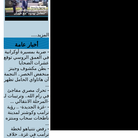
المزيد.....
أخبار عامة
-
ضربة بمسيرة أوكرانية
في العمق الروسي توقع
عشرات الضحايا
-
بطن مكشوف وجينز
منخفض الخصر.. النجمة
آن هاثاواي الحامل تظهر
...
-
تحرك مصري مفاجئ
في رام الله.. وترتيبات لـ
-المرحلة الانتقالي ...
-
-غزة الجديدة- .. رؤية
ترامب وكوشنر لمدينة
ناطحات سحاب ومنتزه
...
-
رفض نتنياهو لخطة
ترامب في غزة.. خلاف