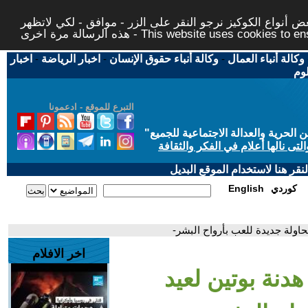
 أنواع الكوكيز نرجو النقر على الزر - موافق - لكي لاتظهر
This website uses cookies to ensure you ge
وكالة أنباء العمال
-
وكالة أنباء حقوق الإنسان
-
اخبار الرياضة
-
اخبار
لوم
التبرع للموقع - ادعمونا
حرية والعدالة الاجتماعية للجميع
"
تى نالها أعلام في الفكر والثقافة
قر هنا لاستخدام الموقع البديل
كوردي
English
اولة جديدة للعب بأرواح البشر-
اخر الافلام
نة بوتين لعيد