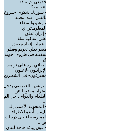
حقيقي أم ورقة
انتخابية؟ ...
-
سوريا.. شكوى -شروع
بالقتل- ضد محمد
حمشو والقضاء
المعلوماتي ي ...
-
إيران تعلق
على اتفاقية مكة
-
عملية إنقاذ معقدة..
مصر تعلن تعويم وقطر
سفينة في ظروف جوية
ق ...
-
بقائي يرد على ترامب:
الإيرانيون -لاعبون
محترفون- في الشطرنج
...
-
تونس.. الغنوشي يدخل
إضرابا مفتوحا عن
الطعام والدواء داخل الم
...
-
‏المبعوث الأممي إلى
اليمن: أدعو الأطراف
لممارسة أقصى درجات
ض ...
-
عون يؤكد حاجة لبنان