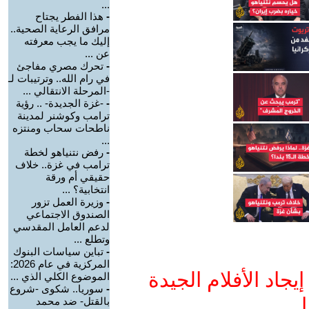
...
-
هذا الفطر يجتاح
مرافق الرعاية الصحية..
إليك ما يجب معرفته
عن ...
-
تحرك مصري مفاجئ
في رام الله.. وترتيبات لـ
-المرحلة الانتقالي ...
-
-غزة الجديدة- .. رؤية
ترامب وكوشنر لمدينة
ناطحات سحاب ومنتزه
...
-
رفض نتنياهو لخطة
ترامب في غزة.. خلاف
حقيقي أم ورقة
انتخابية؟ ...
-
وزيرة العمل تزور
الصندوق الاجتماعي
لدعم العامل المقدسي
وتطلع ...
-
تباين سياسات البنوك
المركزية في عام 2026:
جاد الأفلام الجيدة
الموضوع الكلي الذي ...
-
سوريا.. شكوى -شروع
ا
بالقتل- ضد محمد