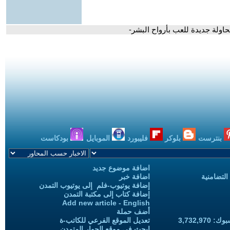
اولة جديدة للعب بأرواح البشر-
بنترست
بلوكر
فليبورد
الموبايل
بودكاست
اضافة موضوع جديد
التضامنية
اضافة خبر
إضافة يوتيوب-فلم إلى يوتيوب التمدن
إضافة كتاب إلى مكتبة التمدن
Add new article - English
أضف حملة
3,732,97
تعديل الموقع الفرعي للكاتب-ة
ابحث في موقع الحوار المتمدن