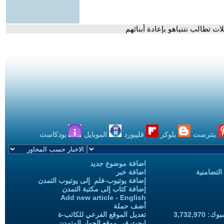
ت تطالب نتنياهو بإعادة أبنائهم
بنترست
بلوكر
فليبورد
الموبايل
بودكاست
اضافة موضوع جديد
التضامنية
اضافة خبر
إضافة يوتيوب-فلم إلى يوتيوب التمدن
إضافة كتاب إلى مكتبة التمدن
Add new article - English
أضف حملة
3,732,97
تعديل الموقع الفرعي للكاتب-ة
ابحث في موقع الحوار المتمدن