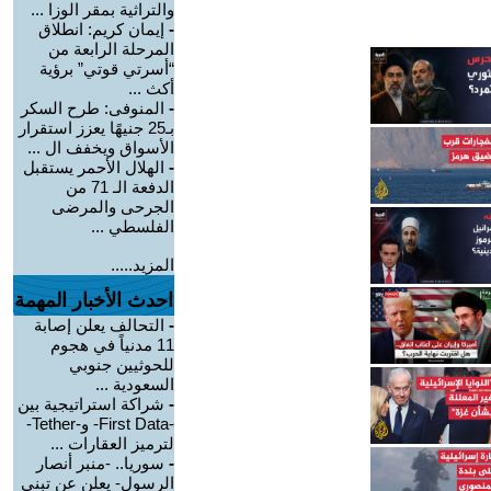
والتراثية بمقر الوزا ...
-
إيمان كريم: انطلاق
المرحلة الرابعة من
“أسرتي قوتي” برؤية
أكث ...
-
المنوفى: طرح السكر
بـ25 جنيهًا يعزز استقرار
الأسواق ويخفف ال ...
-
الهلال الأحمر يستقبل
الدفعة الـ 71 من
الجرحى والمرضى
الفلسطي ...
المزيد.....
احدث الأخبار المهمة
-
التحالف يعلن إصابة
11 مدنياً في هجوم
للحوثيين جنوبي
السعودية ...
-
شراكة استراتيجية بين
-First Data- و-Tether-
لترميز العقارات ...
-
سوريا.. -منبر أنصار
الرسول- يعلن عن تبني