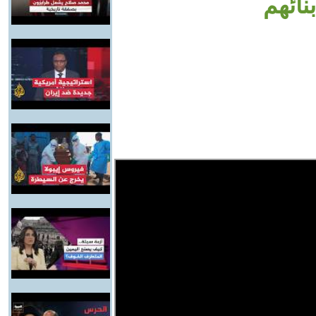
نائهم