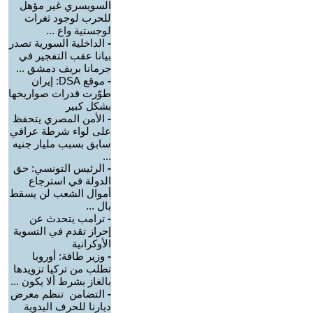
السويسري غير مؤهل
للحرب لوجود ثغرات
لوجستية واع ...
-
الداخلية السورية تصدر
بيانا عقب التفجير في
جرمانا بريف دمشق ...
-
موقع DSA: إيران
طوّرت قدرات صواريخها
بشكل كبير
-
الأمن المصري يتحفظ
على لواء شرطة عراقي
سابق بسبب مليار جنيه
...
-
الرئيس التونسي: حق
الدولة في استرجاع
أموال الشعب لن يسقط
بال ...
-
ترامب يتحدث عن
إحراز تقدم في التسوية
الأوكرانية
-
وزير طاقة: أوروبا
تطلب من تركيا تزويدها
بالغاز بشرط ألا يكون ...
-
التضامن تنظم معرض
ديارنا للحرف اليدوية