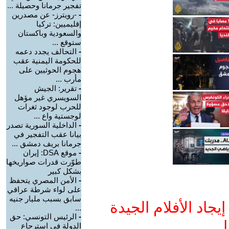
تفجير جرمانا وحصيلة ...
-
-رويترز- عن مصدرين
إقليميين: تركيا
والسعودية وباكستان
ستوقع ...
-
التحالف يجدد دعمه
للحكومة اليمنية عقب
هجوم الحوثيين على
مأرب ...
-
تقرير: الجيش
السويسري غير مؤهل
للحرب لوجود ثغرات
لوجستية واع ...
-
الداخلية السورية تصدر
بيانا عقب التفجير في
جرمانا بريف دمشق ...
-
موقع DSA: إيران
طوّرت قدرات صواريخها
بشكل كبير
-
الأمن المصري يتحفظ
على لواء شرطة عراقي
سابق بسبب مليار جنيه
جاد الأفلام الجيدة
...
-
الرئيس التونسي: حق
ا
الدولة في استرجاع