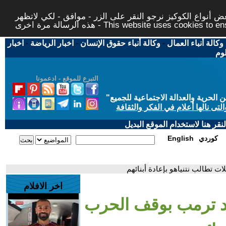
 أنواع الكوكيز نرجو النقر على الزر - موافق - لكي لاتظهر
This website uses cookies to ensure you ge
وكالة أنباء العمال
-
وكالة أنباء حقوق الإنسان
-
اخبار الرياضة
-
اخبار
لوم
التبرع للموقع - ادعمونا
حرية والعدالة الاجتماعية للجميع
"
تى نالها أعلام في الفكر والثقافة
قر هنا لاستخدام الموقع البديل
كوردي
English
ت تطالب نتنياهو بإعادة أبنائهم
اخر الافلام
شد ترمب بوقف الحرب