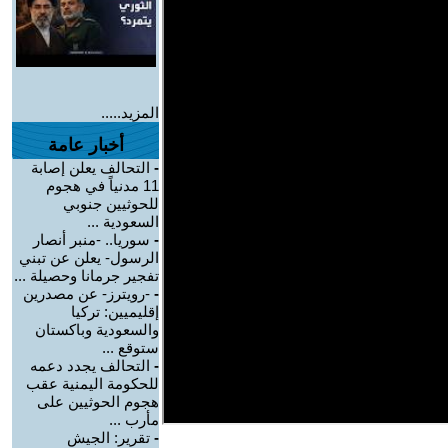
المزيد.....
أخبار عامة
-
التحالف يعلن إصابة
11 مدنياً في هجوم
للحوثيين جنوبي
السعودية ...
-
سوريا.. -منبر أنصار
الرسول- يعلن عن تبني
تفجير جرمانا وحصيلة ...
-
-رويترز- عن مصدرين
إقليميين: تركيا
والسعودية وباكستان
ستوقع ...
-
التحالف يجدد دعمه
للحكومة اليمنية عقب
هجوم الحوثيين على
مأرب ...
-
تقرير: الجيش