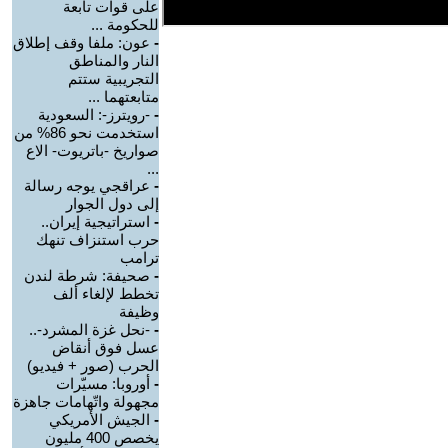
على قوات تابعة
للحكومة ...
-
عون: ملفا وقف إطلاق
النار والمناطق
التجريبية ستتم
متابعتهما ...
-
-رويترز-: السعودية
استخدمت نحو 86% من
صواريخ -باتريوت- الاع
...
-
عراقجي يوجه رسالة
إلى دول الجوار
-
استراتيجية إيران..
حرب استنزاف تنهك
ترامب
-
صحيفة: شرطة لندن
تخطط لإلغاء ألف
وظيفة
-
-نحل غزة المشرد-..
عسل فوق أنقاض
الحرب (صور + فيديو)
-
أوروبا: مسيّرات
مجهولة واتّهامات جاهزة
-
الجيش الأمريكي
يخصص 400 مليون