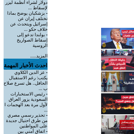
دولار لشراء أنظمة ليزر
لإسقاط ...
-
بزشكيان يوضح بماذا
تختلف إيران عن
إسرائيل ويتحدث عن
خلاف حكو ...
-
بولندا تدعو إلى
إسقاط الصواريخ
الروسية
المزيد.....
احدث الأخبار المهمة
-
عز الدين الكلاوي
يكتب: رغم الاستقبال
الحافل.. هل تسرع صلاح
ب ...
-
رئيس الاستخبارات
السعودية يزور العراق
لأول مرة بعد الهجمات ا
...
-
تحذير رسمي مصري
من طرق احتيال جديدة
على المواطنين
-
اتفاق أمني بين