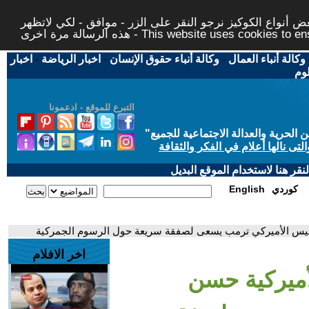
 أنواع الكوكيز نرجو النقر على الزر - موافق - لكي لاتظهر
This website uses cookies to ensure you ge
وكالة أنباء العمال
-
وكالة أنباء حقوق الإنسان
-
اخبار الرياضة
-
اخبار
لوم
التبرع للموقع - ادعمونا
حرية والعدالة الاجتماعية للجميع
"
تى نالها أعلام في الفكر والثقافة
قر هنا لاستخدام الموقع البديل
كوردي
English
لرئيس الأميركي ترمب يسعى لصفقة سريعة حول الرسوم الجمركية
اخر الافلام
أميركية حسن