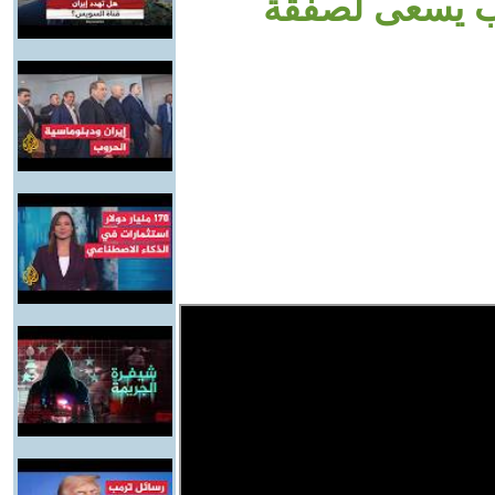
مب يسعى لصفقة