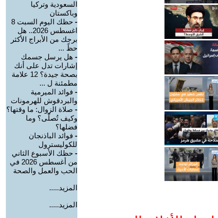
السعودية وتركيا
وباكستان
-
حظك اليوم السبت 8
اغسطس 2026.. هل
برجك من الأبراج الأكثر
حظً ...
-
هل يرسل جسمك
إشارات تدل على أنك
بصحة جيدة؟ 12 علامة
مطمئنة ل ...
-
فوائد الميرمية
والبردقوش للهرمونات
-
صلاة الزوال: ما وقتها؟
وكيف تُصلّى؟ وما
فضلها؟
-
فوائد الباذنجان
للكوليسترول
-
حظك الأسبوع الثاني
من أغسطس 2026 في
الحب والعمل والصحة
المزيد.....
المزيد.....