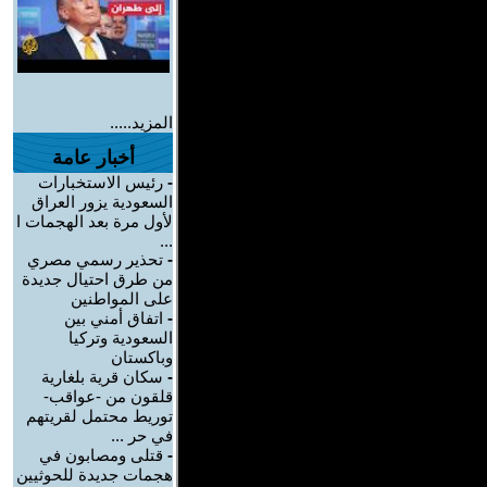
المزيد.....
أخبار عامة
-
رئيس الاستخبارات
السعودية يزور العراق
لأول مرة بعد الهجمات ا
...
-
تحذير رسمي مصري
من طرق احتيال جديدة
على المواطنين
-
اتفاق أمني بين
السعودية وتركيا
وباكستان
-
سكان قرية بلغارية
قلقون من -عواقب-
توريط محتمل لقريتهم
في حر ...
-
قتلى ومصابون في
هجمات جديدة للحوثيين