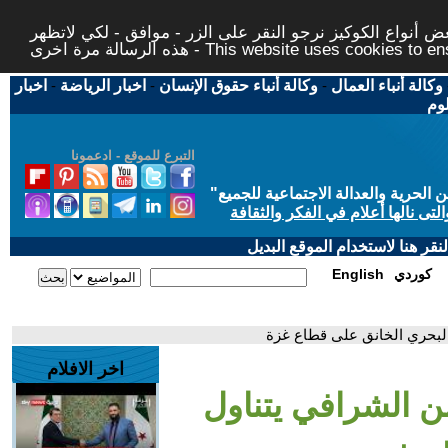
 أنواع الكوكيز نرجو النقر على الزر - موافق - لكي لاتظهر
This website uses cookies to ensure you ge
وكالة أنباء العمال
-
وكالة أنباء حقوق الإنسان
-
اخبار الرياضة
-
اخبار
لوم
التبرع للموقع - ادعمونا
حرية والعدالة الاجتماعية للجميع
"
تى نالها أعلام في الفكر والثقافة
قر هنا لاستخدام الموقع البديل
كوردي
English
البحري الخانق على قطاع غزة
اخر الافلام
ن الشرافي يتناول