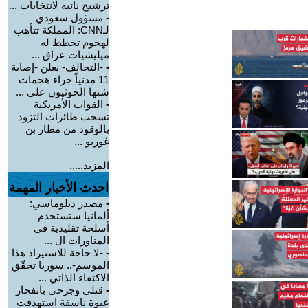
ترشيح نائبه لانتخابات ...
-
مسؤول سعودي
لـCNN: المملكة تتأهب
لهجوم تخطط له
ميليشيات عراق ...
-
-التحالف- يعلن -إصابة
11 مدنياً جراء هجمات
شنها الحوثيون على ...
-
القوات الأمريكية
تسحب طائرات التزود
بالوقود من مطار بن
غوريو ...
المزيد.....
احدث الأخبار المهمة
-
مصدر دبلوماسي:
ألمانيا ستستخدم
أسلحة تقليدية في
المناورات ال ...
-
-لا حاجة للاستيراد هذا
الموسم-.. سوريا تحقّق
الاكتفاء الذاتي ...
-
قتلى وجرحى بانفجار
عبوة ناسفة استهدفت