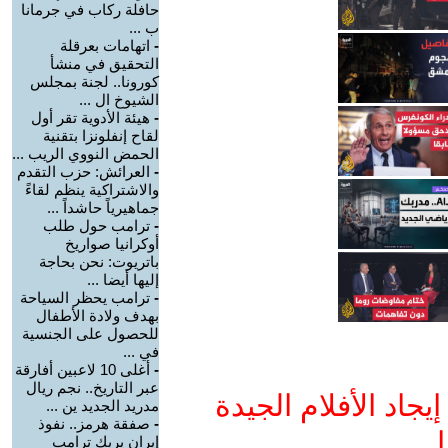
حافلة ركاب في جرمانا
ب ...
-
اتهامات بعرقلة
التحقيق في منشأ
كورونا.. لجنة بمجلس
الشيوخ ال ...
-
هيئة الأدوية تقر أول
لقاح إنفلونزا بتقنية
الحمض النووي الريب ...
-
العرائش: حزب التقدم
والاشتراكية ينظم لقاءً
جماهيرياً حاشداً ...
-
ترامب حول طلب
أوكرانيا صواريخ
باتريوت: نحن بحاجة
إليها أيضا ...
-
ترامب يحظر السياحة
بهدف ولادة الأطفال
للحصول على الجنسية
في ...
-
أغلى 10 لاعبين أفارقة
عبر التاريخ.. نجم ريال
جاد الأفلام الجيدة
مدريد الجديد ين ...
-
صفقة هرمز.. نفوذ
ا
إيران يربك ترامب