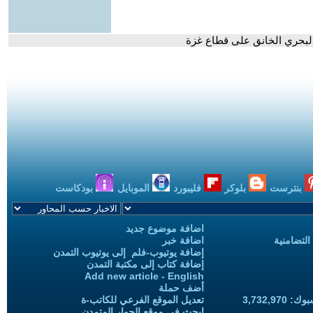
البحري الخانق على قطاع غزة
بنترست
بلوكر
فليبورد
الموبايل
بودكاست
اضافة موضوع جديد
التضامنية
اضافة خبر
إضافة يوتيوب-فلم إلى يوتيوب التمدن
إضافة كتاب إلى مكتبة التمدن
Add new article - English
أضف حملة
3,732,97
تعديل الموقع الفرعي للكاتب-ة
ابحث في موقع الحوار المتمدن