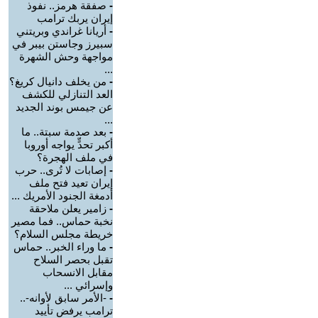
-
صفقة هرمز.. نفوذ
إيران يربك ترامب
-
أريانا غراندي وبريتني
سبيرز وجاستن بيبر في
مواجهة وحش الشهرة
...
-
من يخلف دانيال كريغ؟
العد التنازلي للكشف
عن جيمس بوند الجديد
...
-
بعد صدمة سبتة.. ما
أكبر تحدٍّ يواجه أوروبا
في ملف الهجرة؟
-
إصابات لا تُرى.. حرب
إيران تعيد فتح ملف
أدمغة الجنود الأمريك ...
-
زامير يعلن ملاحقة
نخبة حماس.. فما مصير
خريطة مجلس السلام؟
-
ما وراء الخبر.. حماس
تقبل بحصر السلاح
مقابل الانسحاب
وإسرائي ...
-
-الأمر سابق لأوانه-..
ترامب يرفض تأييد