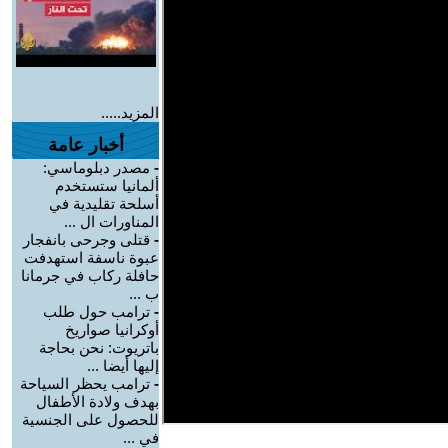
المزيد.....
أخبار عامة
-
مصدر دبلوماسي:
ألمانيا ستستخدم
أسلحة تقليدية في
المناورات ال ...
-
قتلى وجرحى بانفجار
عبوة ناسفة استهدفت
حافلة ركاب في جرمانا
ب ...
-
ترامب حول طلب
أوكرانيا صواريخ
باتريوت: نحن بحاجة
إليها أيضا ...
-
ترامب يحظر السياحة
بهدف ولادة الأطفال
للحصول على الجنسية
في ...