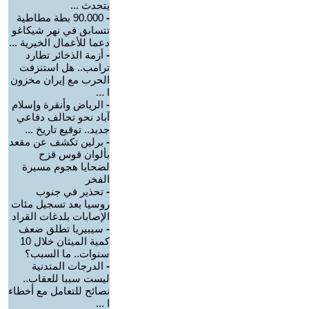
يتحدث ...
-
90.000 بطة مطاطية
تتسابق في نهر شيكاغو
دعما للأعمال الخيرية ...
-
أزمة الذخائر تطارد
ترامب.. هل استنزفت
الحرب مع إيران مخزون
ا ...
-
الرياض وأنقرة وإسلام
آباد نحو تحالف دفاعي
جديد.. توقيع تاريخ ...
-
برلين تكشف عن مقعد
بألوان قوس قزح
لضحايا هجوم مسيرة
الفخر
-
تحذير في جنوب
روسيا بعد تسجيل مئات
الإصابات بلدغات القراد
-
سيبيريا تطلق ضعف
كمية الميثان خلال 10
سنوات.. ما السبب؟
-
الدرجات المتدنية
ليست سببا للعقاب..
نصائح للتعامل مع أخطاء
ا ...