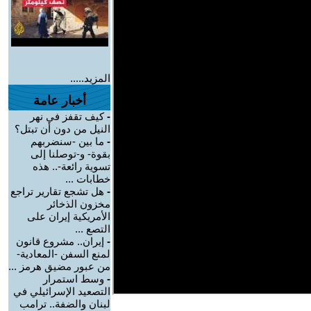
المزيد.....
أخبار عامة
-
كيف تقفز في نهر
النيل من دون أن تبتل؟
-
ما بين -سنضربهم
بقوة- و-توصلنا إلى
تسوية رائعة-.. هذه
خطابات ...
-
هل تشجع تقارير تراجع
مخزون الذخائر
الأمريكية إيران على
التصع ...
-
إيران.. مشروع قانون
لمنع السفن -المعادية-
من عبور مضيق هرمز ...
-
وسط استمرار
التصعيد الإسرائيلي في
لبنان والضفة.. ترامب