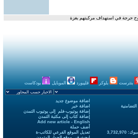
بنترست
بلوكر
فليبورد
الموبايل
بودكاست
اضافة موضوع جديد
التضامنية
اضافة خبر
إضافة يوتيوب-فلم إلى يوتيوب التمدن
إضافة كتاب إلى مكتبة التمدن
Add new article - English
أضف حملة
3,732,97
تعديل الموقع الفرعي للكاتب-ة
ابحث في موقع الحوار المتمدن