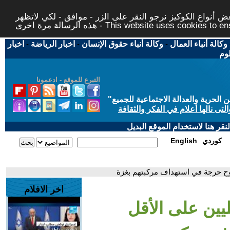
 أنواع الكوكيز نرجو النقر على الزر - موافق - لكي لاتظهر
This website uses cookies to ensure you ge
وكالة أنباء العمال
-
وكالة أنباء حقوق الإنسان
-
اخبار الرياضة
-
اخبار
لوم
التبرع للموقع - ادعمونا
حرية والعدالة الاجتماعية للجميع
"
تى نالها أعلام في الفكر والثقافة
قر هنا لاستخدام الموقع البديل
كوردي
English
اخر الافلام
سرائيليين على الأقل