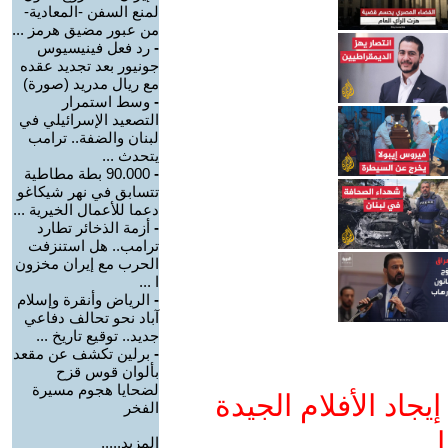
لمنع السفن -المعادية-
من عبور مضيق هرمز ...
-
رد فعل فينيسيوس
جونيور بعد تجديد عقده
مع ريال مدريد (صورة)
-
وسط استمرار
التصعيد الإسرائيلي في
لبنان والضفة.. ترامب
يتحدث ...
-
90.000 بطة مطاطية
تتسابق في نهر شيكاغو
دعما للأعمال الخيرية ...
-
أزمة الذخائر تطارد
ترامب.. هل استنزفت
الحرب مع إيران مخزون
ا ...
-
الرياض وأنقرة وإسلام
آباد نحو تحالف دفاعي
جديد.. توقيع تاريخ ...
-
برلين تكشف عن مقعد
بألوان قوس قزح
لضحايا هجوم مسيرة
جاد الأفلام الجيدة
الفخر
ا
المزيد.....