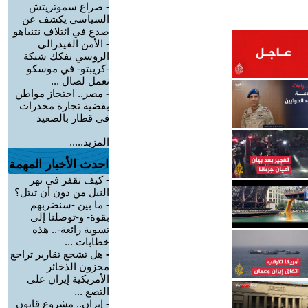
-
صراع سموتريتش
السياسي يكشف عن
صدع في ائتلاف نتنياهو
-
الأمن الفيدرالي
الروسي يفكك شبكة
-كريبتو- في موسكو
تعمل لصال ...
-
مصر.. احتجاز مواطن
بقضية تجارة مخدرات
في قطار بالصعيد
المزيد.....
احدث الأخبار المهمة
-
كيف تقفز في نهر
النيل من دون أن تبتل؟
-
ما بين -سنضربهم
بقوة- و-توصلنا إلى
تسوية رائعة-.. هذه
خطابات ...
-
هل تشجع تقارير تراجع
مخزون الذخائر
الأمريكية إيران على
التصع ...
-
إيران.. مشروع قانون