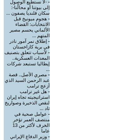
-
-لا نستطيع الوصول
إلى بيوتنا أو محالّنا-:
سكان قلنديا يصفون ...
-
هجوم ميونيخ قبل
الانتخابات: القضاء
الألماني يحسم مصير
المتهم ...
-
إطلاق نمر آمور نادر
في برية كازاخستان
-
لأسباب تتعلق بتصنيف
المعدات العسكرية..
إيطاليا تستبعد شركات
...
-
مصري الأصل.. قصة
عبد الرحمن السيد الذي
أزعج ترامب
-
هل غير ترامب
استراتيجيته تجاه إيران
لنقص الذخيرة وصواريخ
ثاد ...
-
عوامل صحية في
منتصف العمر تؤخر
الخرف لأكثر من 13
عاما
-
وزير الدفاع الإيراني