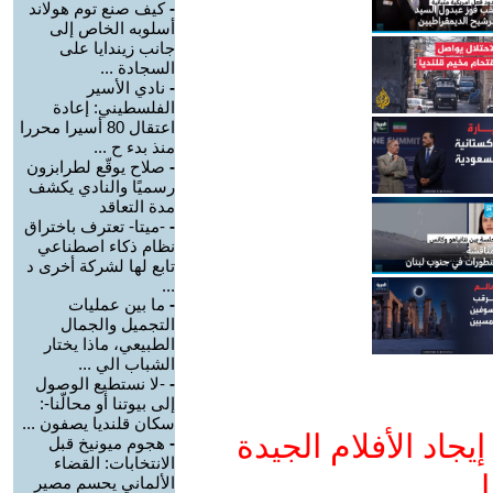
-
كيف صنع توم هولاند
أسلوبه الخاص إلى
جانب زيندايا على
السجادة ...
-
نادي الأسير
الفلسطيني: إعادة
اعتقال 80 أسيرا محررا
منذ بدء ح ...
-
صلاح يوقّع لطرابزون
رسميًا والنادي يكشف
مدة التعاقد
-
-ميتا- تعترف باختراق
نظام ذكاء اصطناعي
تابع لها لشركة أخرى د
...
-
ما بين عمليات
التجميل والجمال
الطبيعي، ماذا يختار
الشباب الي ...
-
-لا نستطيع الوصول
إلى بيوتنا أو محالّنا-:
سكان قلنديا يصفون ...
جاد الأفلام الجيدة
-
هجوم ميونيخ قبل
الانتخابات: القضاء
ا
الألماني يحسم مصير