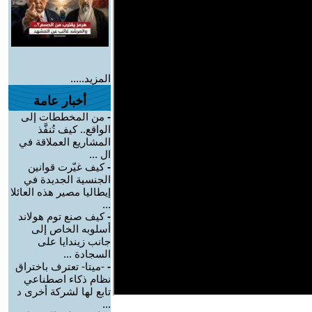
المزيد.....
أخبار عامة
-
من المخططات إلى
الواقع.. كيف تُنفَّذ
المشاريع العملاقة في
ال ...
-
كيف غيّرت قوانين
الجنسية الجديدة في
إيطاليا مصير هذه العائلا
...
-
كيف صنع توم هولاند
أسلوبه الخاص إلى
جانب زيندايا على
السجادة ...
-
-ميتا- تعترف باختراق
نظام ذكاء اصطناعي
تابع لها لشركة أخرى د
...