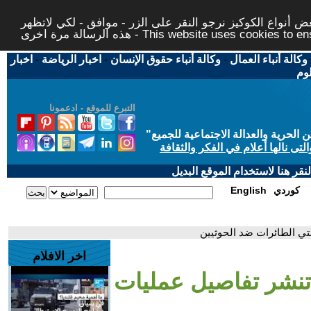
 أنواع الكوكيز نرجو النقر على الزر - موافق - لكي لاتظهر
This website uses cookies to ensure you ge
وكالة أنباء العمال
-
وكالة أنباء حقوق الإنسان
-
اخبار الرياضة
-
اخبار
لوم
التبرع للموقع - ادعمونا
حرية والعدالة الاجتماعية للجميع
"
تى نالها أعلام في الفكر والثقافة
قر هنا لاستخدام الموقع البديل
كوردي
English
تي الطائرات ضد الحوثيين
اخر الافلام
تنشر تفاصيل عمليات