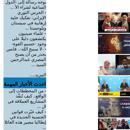
يوجه رسالة إلى -الدول
الساعية لشراء الأ ...
-
الحرس الثوري
الإيراني: تفكيك خلية
إرهابية في سيستان
وبلوجستا ...
-
علماء صينيون
يكتشفون دليلا على
وجود -جسيم القوة-
-
-لا سمح الله-.. فانس
يحذر من أن يصبح
المصري عبدالرحمن
السيد ...
المزيد.....
احدث الأخبار المهمة
-
من المخططات إلى
الواقع.. كيف تُنفَّذ
المشاريع العملاقة في
ال ...
-
كيف غيّرت قوانين
الجنسية الجديدة في
إيطاليا مصير هذه العائلا
...