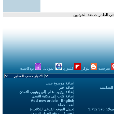
تي الطائرات ضد الحوثيين
بنترست
بلوكر
فليبورد
الموبايل
بودكاست
اضافة موضوع جديد
التضامنية
اضافة خبر
إضافة يوتيوب-فلم إلى يوتيوب التمدن
إضافة كتاب إلى مكتبة التمدن
Add new article - English
أضف حملة
3,732,97
تعديل الموقع الفرعي للكاتب-ة
ابحث في موقع الحوار المتمدن