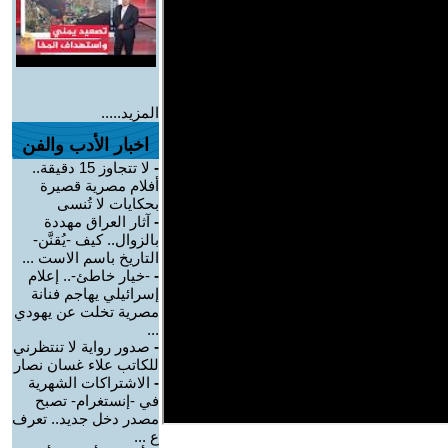
المزيد.....
اخبار الأدب والفن
-
لا تتجاوز 15 دقيقة..
أفلام مصرية قصيرة
بحكايات لا تُنسى
-
آثار العراق مهددة
بالزوال.. كيف -يُقنَّن-
التاريخ باسم الاست ...
-
-خيار خاطئ-.. إعلام
إسرائيلي يهاجم فنانة
مصرية تخلت عن يهودي
...
-
صدور رواية لا تنتظرني
للكاتب علاء غسان نصار
-
الاشتراكات الشهرية
في -إنستغرام- تصبح
مصدر دخل جديد.. تعرف
ع ...