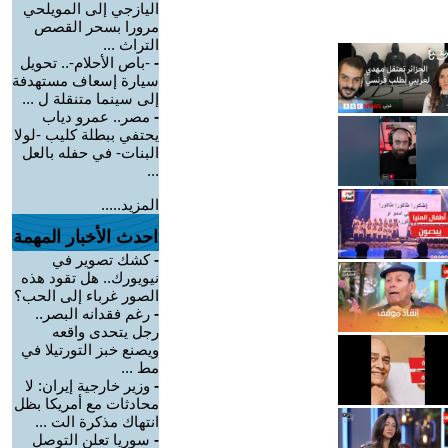
اليازجي إلى المويلحي
مرورا بسحر القصص
التراث ...
-
-باص الأحلام-.. تحويل
سيارة إسعاف مستهدفة
إلى سينما متنقلة ل ...
-
مصر.. عمرو دياب
يحتفي ببطلة كليب -لولا
البنات- في حفله بالعل
...
المزيد.....
احدث الأخبار المهمة
-
كشك تصوير في
نيويورك.. هل تقود هذه
الصور غرباء إلى الحب؟
-
رغم فقدانه البصر..
رجل يتحدى واقعه
ويصنع خبز التورتيلا في
مط ...
-
وزير خارجية إيران: لا
محادثات مع أمريكا بظل
انتهاك مذكرة الت ...
-
سوريا تعلن التوصل