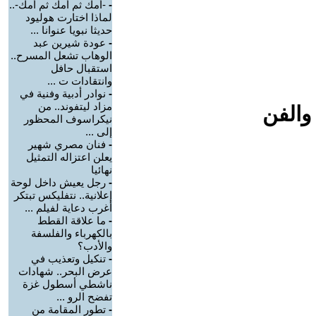
-
-أمك ثم أمك ثم أمك-..
لماذا اختارت هوليود
حديثا نبويا عنوانا ...
-
عودة شيرين عبد
الوهاب تشعل المسرح..
استقبال حافل
وانتقادات ت ...
-
نوادر أدبية وفنية في
مزاد ليتفوند.. من
والفن
نيكراسوف المحظور
إلى ...
-
فنان مصري شهير
يعلن اعتزاله التمثيل
نهائيا
-
رجل يعيش داخل لوحة
إعلانية.. نتفليكس تبتكر
أغرب دعاية لفيلم ...
-
ما علاقة القطط
بالكهرباء والفلسفة
والأدب؟
-
تنكيل وتعذيب في
عرض البحر.. شهادات
ناشطي أسطول غزة
تفضح الرو ...
-
تطور المقامة من