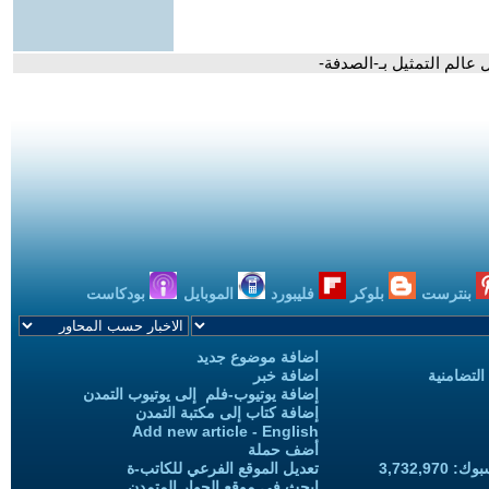
عالم التمثيل بـ-الصدفة-
بنترست
بلوكر
فليبورد
الموبايل
بودكاست
اضافة موضوع جديد
التضامنية
اضافة خبر
إضافة يوتيوب-فلم إلى يوتيوب التمدن
إضافة كتاب إلى مكتبة التمدن
Add new article - English
أضف حملة
3,732,97
تعديل الموقع الفرعي للكاتب-ة
ابحث في موقع الحوار المتمدن