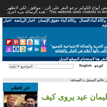
 أنواع الكوكيز نرجو النقر على الزر - موافق - لكي لاتظهر
This website uses cookies to ensure you ge
وكالة أنباء العمال
-
وكالة أنباء حقوق الإنسان
-
اخبار الرياضة
-
اخبار
لوم
التبرع للموقع - ادعمونا
حرية والعدالة الاجتماعية للجميع
"
تى نالها أعلام في الفكر والثقافة
قر هنا لاستخدام الموقع البديل
كوردي
English
عالم التمثيل بـ-الصدفة-
اخر الافلام
ليمان عيد يروى كيف