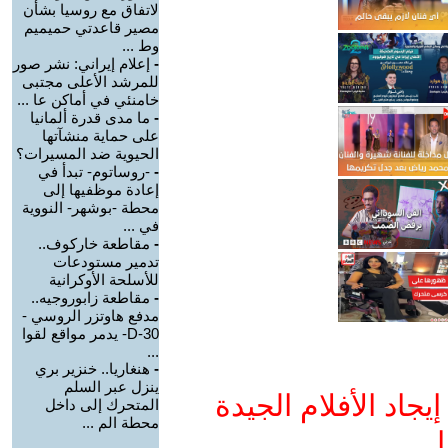
لاتفاق مع روسيا بشأن
مصير قاعدتي حميميم
وط ...
-
إعلام إيراني: نشر صور
للمرشد الأعلى مجتبى
خامنئي في أماكن عا ...
-
ما مدى قدرة ألمانيا
على حماية منشآتها
الحيوية ضد المسيرات؟
-
-روساتوم- تبدأ في
إعادة موظفيها إلى
محطة -بوشهر- النووية
في ...
-
مقاطعة خاركوف..
تدمير مستودعات
للأسلحة الأوكرانية
-
مقاطعة زابوروجيه..
مدفع هاوتزر الروسي -
D-30- يدمر مواقع لقوا
...
-
هنغاريا.. خنزير بري
ينزل عبر السلم
جاد الأفلام الجيدة
المتحرك إلى داخل
محطة الم ...
ا