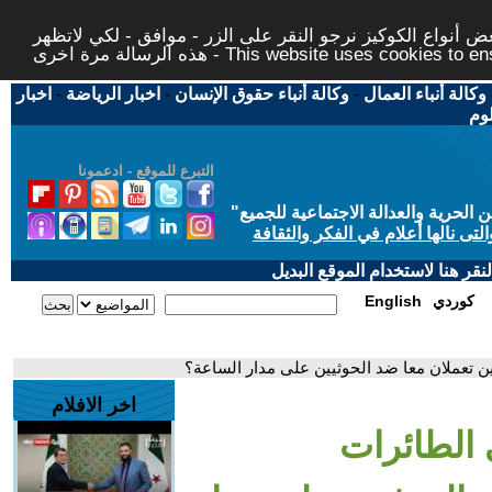
 أنواع الكوكيز نرجو النقر على الزر - موافق - لكي لاتظهر
This website uses cookies to ensure you ge
وكالة أنباء العمال
-
وكالة أنباء حقوق الإنسان
-
اخبار الرياضة
-
اخبار
لوم
التبرع للموقع - ادعمونا
حرية والعدالة الاجتماعية للجميع
"
تى نالها أعلام في الفكر والثقافة
قر هنا لاستخدام الموقع البديل
كوردي
English
ين تعملان معا ضد الحوثيين على مدار الساعة؟
اخر الافلام
 الطائرات