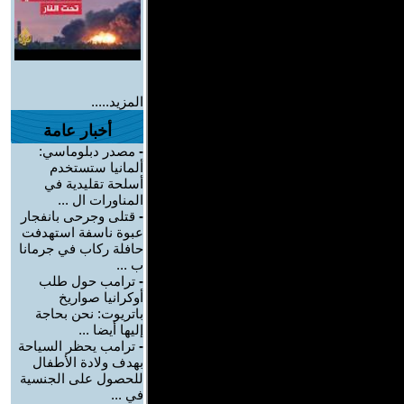
المزيد.....
أخبار عامة
-
مصدر دبلوماسي:
ألمانيا ستستخدم
أسلحة تقليدية في
المناورات ال ...
-
قتلى وجرحى بانفجار
عبوة ناسفة استهدفت
حافلة ركاب في جرمانا
ب ...
-
ترامب حول طلب
أوكرانيا صواريخ
باتريوت: نحن بحاجة
إليها أيضا ...
-
ترامب يحظر السياحة
بهدف ولادة الأطفال
للحصول على الجنسية
في ...