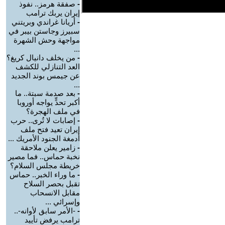
-
صفقة هرمز.. نفوذ
إيران يربك ترامب
-
أريانا غراندي وبريتني
سبيرز وجاستن بيبر في
مواجهة وحش الشهرة
...
-
من يخلف دانيال كريغ؟
العد التنازلي للكشف
عن جيمس بوند الجديد
...
-
بعد صدمة سبتة.. ما
أكبر تحدٍّ يواجه أوروبا
في ملف الهجرة؟
-
إصابات لا تُرى.. حرب
إيران تعيد فتح ملف
أدمغة الجنود الأمريك ...
-
زامير يعلن ملاحقة
نخبة حماس.. فما مصير
خريطة مجلس السلام؟
-
ما وراء الخبر.. حماس
تقبل بحصر السلاح
مقابل الانسحاب
وإسرائي ...
-
-الأمر سابق لأوانه-..
ترامب يرفض تأييد