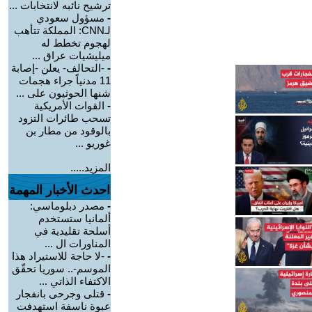
ترشيح نائبه لانتخابات ...
-
مسؤول سعودي
لـCNN: المملكة تتأهب
لهجوم تخطط له
ميليشيات عراق ...
-
-التحالف- يعلن -إصابة
11 مدنياً جراء هجمات
شنها الحوثيون على ...
-
القوات الأمريكية
تسحب طائرات التزود
بالوقود من مطار بن
غوريو ...
المزيد.....
احدث الأخبار المهمة
-
مصدر دبلوماسي:
ألمانيا ستستخدم
أسلحة تقليدية في
المناورات ال ...
-
-لا حاجة للاستيراد هذا
الموسم-.. سوريا تحقّق
الاكتفاء الذاتي ...
-
قتلى وجرحى بانفجار
عبوة ناسفة استهدفت