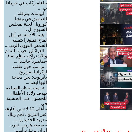
حافلة ركاب في جرمانا
ب ...
-
اتهامات بعرقلة
التحقيق في منشأ
كورونا.. لجنة بمجلس
الشيوخ ال ...
-
هيئة الأدوية تقر أول
لقاح إنفلونزا بتقنية
الحمض النووي الريب ...
-
العرائش: حزب التقدم
والاشتراكية ينظم لقاءً
جماهيرياً حاشداً ...
-
ترامب حول طلب
أوكرانيا صواريخ
باتريوت: نحن بحاجة
إليها أيضا ...
-
ترامب يحظر السياحة
بهدف ولادة الأطفال
للحصول على الجنسية
في ...
-
أغلى 10 لاعبين أفارقة
عبر التاريخ.. نجم ريال
مدريد الجديد ين ...
-
صفقة هرمز.. نفوذ
إيران يربك ترامب