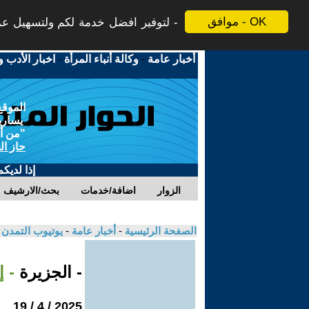
موافق - OK
لتوفير افضل خدمة لكم ولتسهيل عملي
أخبار عامة
-
وكالة أنباء المرأة
-
اخبار الأدب و
الموقع
يسارية
"من أج
حاز ال
إذا لديك
الزوار
اضافة/خدمات
بحث/الارشيف
الصفحة الرئيسية
-
أخبار عامة
-
يوتيوب التمدن
- الجزيرة
- 
2025 / 4 / 19