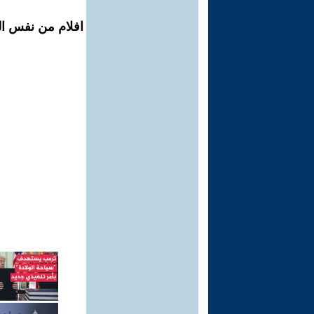
افلام من نفس ال