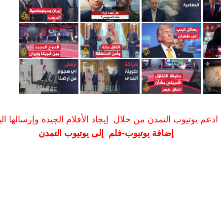
ادعم يوتيوب التمدن من خلال إيجاد الأفلام الجيدة وإرسالها الين
إضافة يوتيوب-فلم إلى يوتيوب التمدن