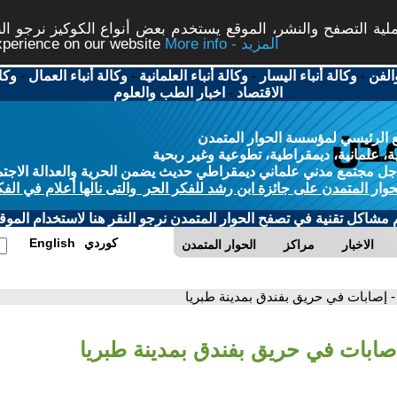
ة التصفح والنشر، الموقع يستخدم بعض أنواع الكوكيز نرجو النق
More info - المزيد
experience on our website
الفن
-
وكالة أنباء اليسار
-
وكالة أنباء العلمانية
-
وكالة أنباء العمال
-
وكا
الاقتصاد
-
اخبار الطب والعلوم
 الرئيسي لمؤسسة الحوار المتمدن
، علمانية، ديمقراطية، تطوعية وغير ربحية
ل مجتمع مدني علماني ديمقراطي حديث يضمن الحرية والعدالة الاجتم
حوار المتمدن على جائزة ابن رشد للفكر الحر والتى نالها أعلام في الفك
م مشاكل تقنية في تصفح الحوار المتمدن نرجو النقر هنا لاستخدام الموقع
كوردي
English
الاخبار
مراكز
الحوار المتمدن
- إصابات في حريق بفندق بمدينة طبريا
إصابات في حريق بفندق بمدينة طبريا