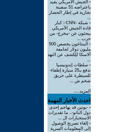
-
الجيش الأمريكي يفيد
باعتراضه 51 سفينة
تجارية في إطار الحصار
...
-
شبكة -CNN-: كبار
قادة الجيش الأمريكي
يبحثون عن -مخرج- من
حرب ...
-
البنتاغون يخصص 500
مليون دولار لجامعة
ألاسكا للِكشف عن التهد
...
-
سلطات إندونيسيا
تدفع بـ25 سيارة إطفاء
للسيطرة على حريق
ضخم ش ...
المزيد.....
احدث الأخبار المهمة
-
-بوتين قد يهاجم إحدى
دول الناتو-.. ما تقديرات
الاستخبارات ال ...
-
إلغاء تصريح الوصول
إلى المعلومات السرية