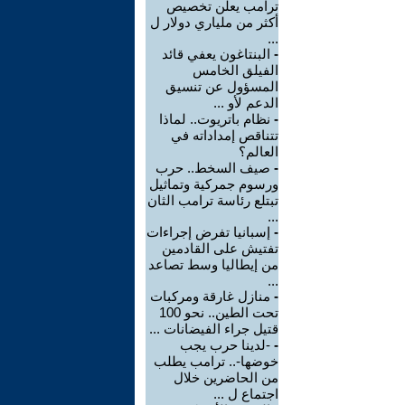
ترامب يعلن تخصيص
أكثر من ملياري دولار ل
...
-
البنتاغون يعفي قائد
الفيلق الخامس
المسؤول عن تنسيق
الدعم لأو ...
-
نظام باتريوت.. لماذا
تتناقص إمداداته في
العالم؟
-
صيف السخط.. حرب
ورسوم جمركية وتماثيل
تبتلع رئاسة ترامب الثان
...
-
إسبانيا تفرض إجراءات
تفتيش على القادمين
من إيطاليا وسط تصاعد
...
-
منازل غارقة ومركبات
تحت الطين.. نحو 100
قتيل جراء الفيضانات ...
-
-لدينا حرب يجب
خوضها-.. ترامب يطلب
من الحاضرين خلال
اجتماع ل ...