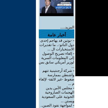
المزيد.....
أخبار عامة
-
-بوتين قد يهاجم إحدى
دول الناتو-.. ما تقديرات
الاستخبارات ال ...
-
إلغاء تصريح الوصول
إلى المعلومات السرية
لوزير أمريكي سابق بس
...
-
شركة أرجنتينية تتهم
واشنطن بممارسة
ضغوط -غير لائقة- لإلغاء
م ...
-
مجلس الأمن يدين
الهجمات الصاروخية
الحوثية على السعودية
ويستن ...
-
لمواجهة نفوذ الصين..