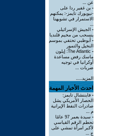
عن ...
-
بن غفير ردا على
-نيويورك تايمز-: يمكنهم
الاستمرار في تشويهنا
...
-
الجيش الإسرائيلي
ينسحب من مخيم قلنديا
-
أبوظبي تحتفي بموسم
النخيل والتمور
-
The Atlantic: إيلون
ماسك رفض مساعدة
أوكرانيا في توجيه
ضربات ...
المزيد.....
احدث الأخبار المهمة
-
فايننشال تايمز:
الحصار الأمريكي يشل
صادرات النفط الإيرانية
م ...
-
سيدة بعمر 97 عامًا
تحطم الرقم القياسي
لأكبر امرأة تمشي على
ج ...