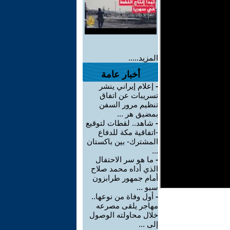
المزيد.....
أخبار عامة
-
إعلام إيراني ينشر
تسريبات عن اتفاق
تنظيم مرور السفن
بمضيق هر ...
-
شاهد.. لقطات لتوقيع
-اتفاقية مكة للدفاع
المشترك- بين باكستان
...
-
ما هو سر الاحتفال
الذي أداه محمد صلاح
أمام جمهور طرابزون
سبو ...
-
أول وفاة من نوعها..
مهاجر يلقى مصرعه
خلال محاولته الوصول
إلى ...