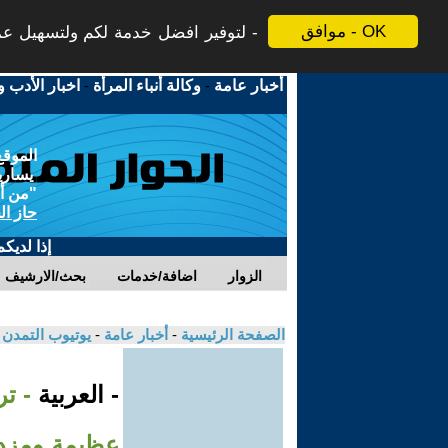
موافق - OK
لتوفير افضل خدمة لكم ولتسهيل عملي
أخبار عامة
-
وكالة أنباء المرأة
-
اخبار الأدب و
الموقع
يسارية
"من أج
حاز ال
إذا لديك
الزوار
اضافة/خدمات
بحث/الارشيف
الصفحة الرئيسية
-
أخبار عامة
-
يوتيوب التمدن
- العربية
- ت
عظيمة ومزده