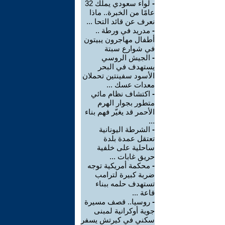
-
لواء سعودي يملك 32
عامًا من الخبرة.. ماذا
نعرف عن قائد التحا ...
-
مدريد في ورطة ..
أطفال مهاجرون يبيتون
في شوارع سبتة
-
الجيش الروسي
يستهدف في البحر
الأسود سفينتين تحملان
معدات عسك ...
-
اكتشاف نظام مائي
متطور بجوار الهرم
الأحمر قد يغيّر فهم بناء
...
-
الشرطة اليونانية
تعتقل عمدة بلدة
ساحلية على خلفية
حريق غابات ...
-
محكمة أمريكية توجه
ضربة كبيرة لترامب
تستهدف حلمه ببناء
قاعة ...
-
روسيا.. قصف مسيرة
جوية أوكرانية لمبنى
سكني في كيرتش يسفر