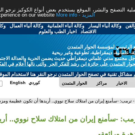
ة التصفح والنشر، الموقع يستخدم بعض أنواع الكوكيز نرجو النق
More info - المزيد
experience on our website
الفن
-
وكالة أنباء اليسار
-
وكالة أنباء العلمانية
-
وكالة أنباء العمال
-
وكا
الاقتصاد
-
اخبار الطب والعلوم
 الرئيسي لمؤسسة الحوار المتمدن
، علمانية، ديمقراطية، تطوعية وغير ربحية
ل مجتمع مدني علماني ديمقراطي حديث يضمن الحرية والعدالة الاجتم
حوار المتمدن على جائزة ابن رشد للفكر الحر والتى نالها أعلام في الفك
م مشاكل تقنية في تصفح الحوار المتمدن نرجو النقر هنا لاستخدام الموقع
كوردي
English
الاخبار
مراكز
الحوار المتمدن
- ترمب: -سأمنع إيران من امتلاك سلاح نووي.. أريدها أن تكون عظيمة ومزد
رمب: -سأمنع إيران من امتلاك سلاح نووي.. أري
رة ورائعة-