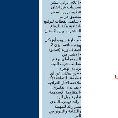
-
إعلام إيراني ينشر
تسريبات عن اتفاق
تنظيم مرور السفن
بمضيق هر ...
-
شاهد.. لقطات لتوقيع
-اتفاقية مكة للدفاع
المشترك- بين باكستان
...
-
مصارع سومو أوزبكي
يهزم منافسا يزن 3
أضعاف وزنه (فيديو)
-
الاشتراكي
الديمقراطي يرفض
مطالب حزب البيئة
بزيادة الهجرة
-
«لن نتخلى عن أي
ا
قطعة».. الثقافة تؤكد
ملاحقة الآثار العراقية ...
-
بعد نداء العامري..
-المقاومة الإسلامية-
تعلن تأجيل الرد
-
رائد فهمي: المدى
منبر رائد للمهنية
والثقافة والتنوير في
العر ...