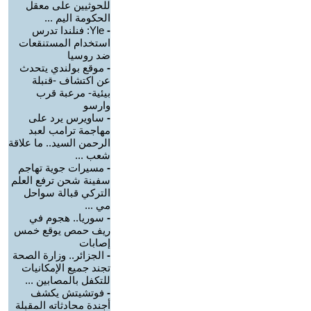
للحوثيين على معقل
الحكومة اليم ...
-
Yle: فنلندا تدرس
استخدام المستنقعات
ضد روسيا
-
موقع بولندي يتحدث
عن اكتشاف -قنبلة
بيئية- مرعبة قرب
وارسو
-
ساويرس يرد على
مهاجمة ترامب لعبد
الرحمن السيد.. ما علاقة
شعب ...
-
مسيرات جوية تهاجم
سفينة شحن ترفع العلم
التركي قبالة سواحل
مي ...
-
سوريا.. هجوم في
ريف حمص يوقع خمس
إصابات
-
الجزائر.. وزارة الصحة
تجند جميع الإمكانيات
للتكفل بالمصابين ...
-
فوتشيتش يكشف
أجندة محادثاته المقبلة