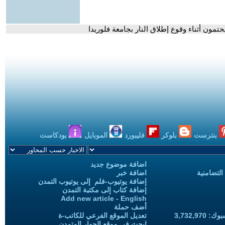
ون أثناء وقوع إطلاق النار بجامعة فلوريدا
بنترست
بلوكر
فليبورد
الموبايل
بودكاست
اضافة موضوع جديد
التضامنية
اضافة خبر
إضافة يوتيوب-فلم إلى يوتيوب التمدن
إضافة كتاب إلى مكتبة التمدن
Add new article - English
أضف حملة
3,732,97
تعديل الموقع الفرعي للكاتب-ة
ابحث في موقع الحوار المتمدن