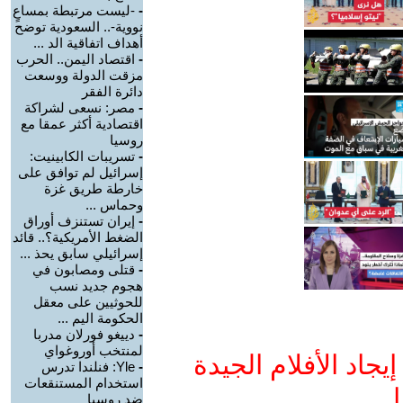
-
-ليست مرتبطة بمساعٍ
نووية-.. السعودية توضح
أهداف اتفاقية الد ...
-
اقتصاد اليمن.. الحرب
مزقت الدولة ووسعت
دائرة الفقر
-
مصر: نسعى لشراكة
اقتصادية أكثر عمقا مع
روسيا
-
تسريبات الكابينيت:
إسرائيل لم توافق على
خارطة طريق غزة
وحماس ...
-
إيران تستنزف أوراق
الضغط الأمريكية؟.. قائد
إسرائيلي سابق يحذ ...
-
قتلى ومصابون في
هجوم جديد نسب
للحوثيين على معقل
الحكومة اليم ...
-
دييغو فورلان مدربا
لمنتخب أوروغواي
جاد الأفلام الجيدة
-
Yle: فنلندا تدرس
استخدام المستنقعات
ا
ضد روسيا