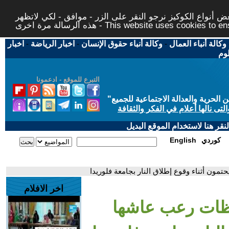
 أنواع الكوكيز نرجو النقر على الزر - موافق - لكي لاتظهر
This website uses cookies to ensure you ge
وكالة أنباء العمال
-
وكالة أنباء حقوق الإنسان
-
اخبار الرياضة
-
اخبار
لوم
التبرع للموقع - ادعمونا
حرية والعدالة الاجتماعية للجميع
"
تى نالها أعلام في الفكر والثقافة
قر هنا لاستخدام الموقع البديل
كوردي
English
ون أثناء وقوع إطلاق النار بجامعة فلوريدا
اخر الافلام
حظات رعب عاشها