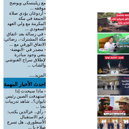
مع زيلينسكي ويوضح
موقفه ...
-
أردوغان يؤدي صلاة
الجمعة في مكة
المكرمة مع ولي العهد
السعودي ...
-
في رسالة بعد -اتفاق
مكة المشترك-.. رضائي:
الاتفاق الورقي مع ...
-
مصدر في -النهضة-
ينفي وجود مبادرة
لإطلاق سراح الغنوشي
والشاب ...
المزيد.....
احدث الأخبار المهمة
-
ماذا سيحدث إذا
استهدفت الصين رئيس
تايوان؟.. شاهد تدريبات
تحا ...
-
رأي.. عزالدين يكتب:
رغم الاستقبال
الأسطوري.. هل تسرع
صلاح با ...