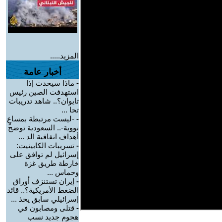
المزيد.....
أخبار عامة
-
ماذا سيحدث إذا
استهدفت الصين رئيس
تايوان؟.. شاهد تدريبات
تحا ...
-
-ليست مرتبطة بمساعٍ
نووية-.. السعودية توضح
أهداف اتفاقية الد ...
-
تسريبات الكابينيت:
إسرائيل لم توافق على
خارطة طريق غزة
وحماس ...
-
إيران تستنزف أوراق
الضغط الأمريكية؟.. قائد
إسرائيلي سابق يحذ ...
-
قتلى ومصابون في
هجوم جديد نسب