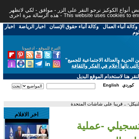
 أنواع الكوكيز نرجو النقر على الزر - موافق - لكي لاتظهر
This website uses cookies to ensure you ge
وكالة أنباء العمال
-
وكالة أنباء حقوق الإنسان
-
اخبار الرياضة
-
اخبار
لوم
التبرع للموقع - ادعمونا
حرية والعدالة الاجتماعية للجميع
"
تى نالها أعلام في الفكر والثقافة
قر هنا لاستخدام الموقع البديل
كوردي
English
نيكل- .. قريبا على شاشات المتحدة
اخر الافلام
لتسجيلي -عملية