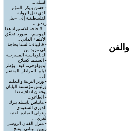
السك ...
-
حسن بايكر: المؤثر
الذي نقل الرواية
الفلسطينية إلى -جيل
زد- و ...
-
-لا حاجة للاستيراد هذا
الموسم-.. سوريا تحقّق
الاكتفاء الذاتي ...
-
قاليباف: لسنا بحاجة
والفن
إلى مزيد من
الدبلوماسية المسرحية
-
السينما كسلاح
أيديولوجي.. كيف يؤطر
فيلم -المواطن المنتقم-
ال ...
-
وزير التربية والتعليم
ورئيس مؤسسة اليابان
يوقعان اتفاقية تعا ...
-
الطاغوت
-
ماتياس يايسله يترك
الدوري السعودي
ويتولى القيادة الفنية
لفري ...
-
منزل الفنان الروسي
ريبين -بيناتي- يفتح