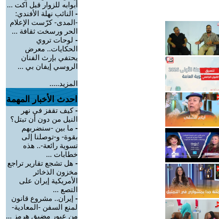
أبوابه للزوار قبل اكت ...
-
النائب نهلة الأفندي:
-المدى- كرّست الإعلام
الحر ورسخت ثقافة ...
-
لوحات تروي
الحكايات.. معرض
يحتفي بإرث الفنان
الروسي إيفان بي ...
المزيد.....
احدث الأخبار المهمة
-
كيف تقفز في نهر
النيل من دون أن تبتل؟
-
ما بين -سنضربهم
بقوة- و-توصلنا إلى
تسوية رائعة-.. هذه
خطابات ...
-
هل تشجع تقارير تراجع
مخزون الذخائر
الأمريكية إيران على
التصع ...
-
إيران.. مشروع قانون
لمنع السفن -المعادية-
من عبور مضيق هرمز ...