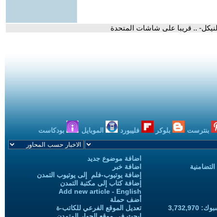
نيكل- .. قريبا على شاشات المتحدة
بنترست
بلوكر
فليبورد
الموبايل
بودكاست
اضافة موضوع جديد
التضامنية
اضافة خبر
إضافة يوتيوب-فلم إلى يوتيوب التمدن
إضافة كتاب إلى مكتبة التمدن
Add new article - English
أضف حملة
3,732,97
تعديل الموقع الفرعي للكاتب-ة
ابحث في موقع الحوار المتمدن