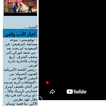
المزيد.....
اخبار الأدب والفن
-
-نوفوستي-: موعد
مسابقة -إنترفيجن- في
السعودية لم يحدد بعد
-
من شقة غوركي إلى
متحف الشرق.. أربع
لوحات قاجارية نادرة
تُعرض ...
-
رئيس اللجنة الأمريكية
للفنون الجميلة: من
المقرر الانتهاء من ...
-
اكتشافات أثرية جديدة
في ألتاي تكشف أسرار
حضارتي بازيريك وأفا ...
-
لم يرغب أحد في نيله
خلال عهد بطرس
الأكبر.. ما قصة -وسام