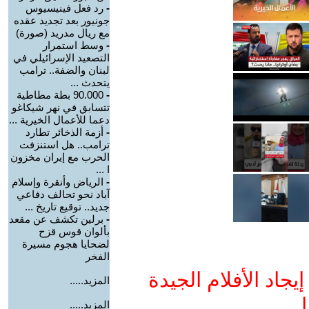
-
رد فعل فينيسيوس
جونيور بعد تجديد عقده
مع ريال مدريد (صورة)
-
وسط استمرار
التصعيد الإسرائيلي في
لبنان والضفة.. ترامب
يتحدث ...
-
90.000 بطة مطاطية
تتسابق في نهر شيكاغو
دعما للأعمال الخيرية ...
-
أزمة الذخائر تطارد
ترامب.. هل استنزفت
الحرب مع إيران مخزون
ا ...
-
الرياض وأنقرة وإسلام
آباد نحو تحالف دفاعي
جديد.. توقيع تاريخ ...
-
برلين تكشف عن مقعد
بألوان قوس قزح
لضحايا هجوم مسيرة
الفخر
جاد الأفلام الجيدة
المزيد.....
ا
المزيد.....