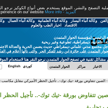
ة التصفح والنشر، الموقع يستخدم بعض أنواع الكوكيز نرجو النق
More info - المزيد
experience on our website
الفن
-
وكالة أنباء اليسار
-
وكالة أنباء العلمانية
-
وكالة أنباء العمال
-
وكا
الاقتصاد
-
اخبار الطب والعلوم
 الرئيسي لمؤسسة الحوار المتمدن
، علمانية، ديمقراطية، تطوعية وغير ربحية
ل مجتمع مدني علماني ديمقراطي حديث يضمن الحرية والعدالة الاجتم
حوار المتمدن على جائزة ابن رشد للفكر الحر والتى نالها أعلام في الفك
م مشاكل تقنية في تصفح الحوار المتمدن نرجو النقر هنا لاستخدام الموقع
كوردي
English
الاخبار
مراكز
الحوار المتمدن
- الصين تتفاوض بورقة -تيك توك-.. تأجيل الحظر الأميركي مقابل مكاسب ت
لصين تتفاوض بورقة -تيك توك-.. تأجيل الحظر ا
 تجارية