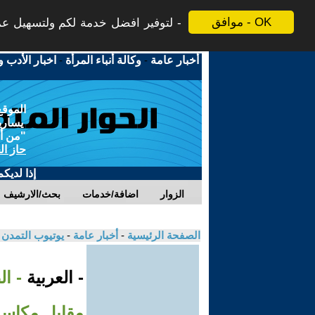
موافق - OK
لتوفير افضل خدمة لكم ولتسهيل عملي
أخبار عامة
-
وكالة أنباء المرأة
-
اخبار الأدب و
الموقع
يسارية
"من أج
حاز ال
إذا لديك
الزوار
اضافة/خدمات
بحث/الارشيف
الصفحة الرئيسية
-
أخبار عامة
-
يوتيوب التمدن
- العربية
- ا
مقابل مكاسب