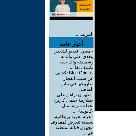
المزيد.....
أخبار عامة
-
مصر.. فيديو لشخص
يتعدى على والدته
وشقيقته والداخلية
تكشف تفا ...
-
Blue Origin تكشف
عن سبب انفجار
صاروخها في مايو
الماضي
-
طهران تراهن على
-متلازمة جيمي كارتر-
بخطة سرية تمثل
-كابوسا- ...
-
هيئة بحرية بريطانية:
سفينة تتعرض لمقذوف
مجهول قبالة سلطنة
عم ...