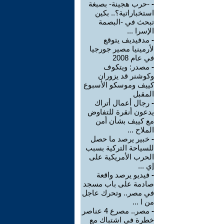
-
-حرب هجينة- بصبغة
استخباراتية؟.. بكين
تبحث في -البصمة
الإسرا ...
-
مدفيديف يتوقع
لأرمينيا مصير جورجيا
في عام 2008
-
مصدر: ويتكوف
وكوشنر قد يزوران
كييف وموسكو الأسبوع
المقبل
-
رجال أعمال أتراك
يدعون أنقرة للتفاوض
مع كييف بشأن أمن
الملاح ...
-
خبير يرصد ما حصل
للسياحة التركية بسبب
الحرب الأمريكية على
إي ...
-
فيديو يرصد واقعة
صادمة على باب مسجد
في مصر.. وتحرك عاجل
من ا ...
-
مصر.. مصرع 4 عناصر
خطرة في اشتباك مع