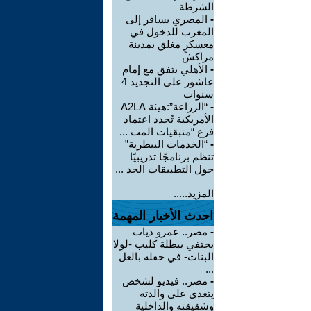
الشرطة
-
المصري يسافر إلى
المغرب للدخول في
معسكرٍ مغلق بمدينة
مراكش
-
الأهلي يتفق مع إمام
عاشور على التجديد 4
سنوات
-
“الزراعة”:هيئة A2LA
الأمريكية تُجدد اعتماد
فرع “متبقيات المب ...
-
“الخدمات البيطرية”
تنظم برنامجًا تدريبيًا
حول التطبيقات الحد ...
المزيد.....
احدث الأخبار المهمة
-
مصر.. عمرو دياب
يحتفي ببطلة كليب -لولا
البنات- في حفله بالعل
...
-
مصر.. فيديو لشخص
يتعدى على والدته
وشقيقته والداخلية