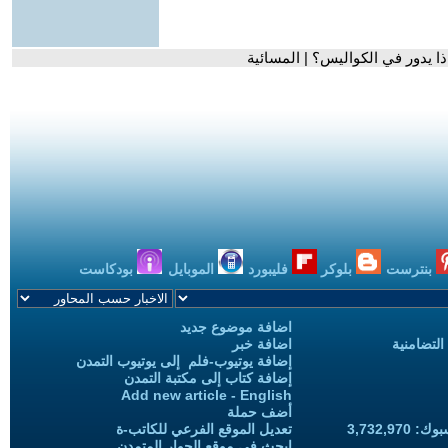
ا يدور في الكواليس؟ | المسائية
بنترست
بلوكر
فليبورد
الموبايل
بودكاست
اضافة موضوع جديد
التضامنية
اضافة خبر
إضافة يوتيوب-فلم إلى يوتيوب التمدن
إضافة كتاب إلى مكتبة التمدن
Add new article - English
أضف حملة
3,732,97
تعديل الموقع الفرعي للكاتب-ة
ابحث في موقع الحوار المتمدن