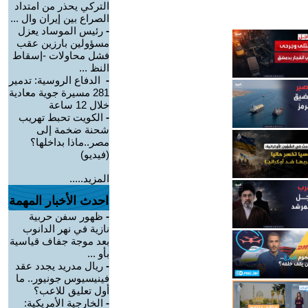
التركي يحذر من امتداد
الصراع بين إيران وال ...
-
رئيس الموساد يعزل
مسؤولين بارزين عقب
فشل محاولات -إسقاط
النظ ...
-
الدفاع الروسية: تدمير
281 مسيرة جوية معادية
خلال 12 ساعة
-
الكويت تحبط تهريب
شحنة ضخمة إلى
مصر..ماذا بداخلها؟
(فيديو)
المزيد.....
احدث الأخبار المهمة
-
ظهور سفن حربية
نازية في نهر الدانوب
بعد موجة جفاف قياسية
بأو ...
-
ريال مدريد يجدد عقد
فينيسيوس جونيور.. ما
أول تعليق للاعب؟
-
الخارجية الأمريكية: