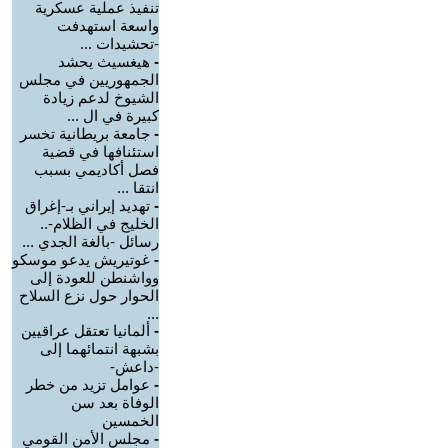
تنفيذ عملية عسكرية
واسعة استهدفت
-تحشيدات ...
-
هيغسيث يحشد
الجمهوريين في مجلس
الشيوخ لدعم زيادة
كبيرة في ال ...
-
جامعة بريطانية تخسر
استئنافها في قضية
فصل أكاديمي بسبب
انتقا ...
-
تهديد إيراني بـ-إغراق
الخليج في الظلام-..
رسائل -بالغة الجدي ...
-
غوتيريش يدعو موسكو
وواشنطن للعودة إلى
الحوار حول نزع السلاح
...
-
ألمانيا تعتقل عراقيين
بشبهة انتمائهما إلى
-داعش-
-
عوامل تزيد من خطر
الوفاة بعد سن
الخمسين
-
مجلس الأمن القومي