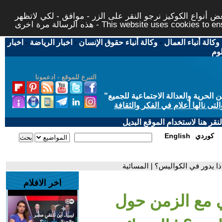
 أنواع الكوكيز نرجو النقر على الزر - موافق - لكي لاتظهر
This website uses cookies to ensure you ge
وكالة أنباء العمال
-
وكالة أنباء حقوق الإنسان
-
اخبار الرياضة
-
اخبار
لوم
التبرع للموقع - ادعمونا
حرية والعدالة الاجتماعية للجميع
"
تى نالها أعلام في الفكر والثقافة
قر هنا لاستخدام الموقع البديل
كوردي
English
ا يدور في الكواليس؟ | المسائية
اخر الافلام
 مع الزمن حول