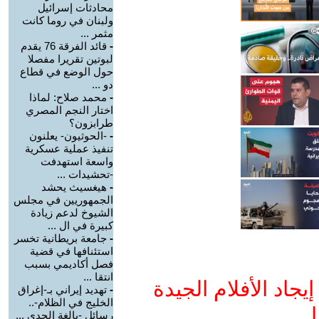
محادثات إسرائيل
ولبنان في روما كانت
مثمر ...
-
قائد الفرقة 76 يقدم
لبوتين تقريرا مفصلا
حول الوضع في قطاع
دو ...
-
محمد صلاح: لماذا
اختار النجم المصري
طرابزون؟
-
-الحوثيون- يعلنون
تنفيذ عملية عسكرية
واسعة استهدفت
-تحشيدات ...
-
هيغسيث يحشد
الجمهوريين في مجلس
الشيوخ لدعم زيادة
كبيرة في ال ...
-
جامعة بريطانية تخسر
استئنافها في قضية
فصل أكاديمي بسبب
انتقا ...
جاد الأفلام الجيدة
-
تهديد إيراني بـ-إغراق
الخليج في الظلام-..
ا
رسائل -بالغة الجدي ...