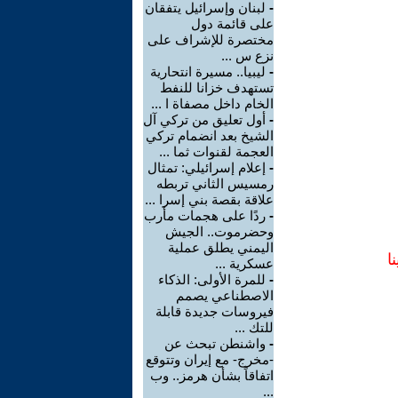
-
لبنان وإسرائيل يتفقان
على قائمة دول
مختصرة للإشراف على
نزع س ...
-
ليبيا.. مسيرة انتحارية
تستهدف خزانا للنفط
الخام داخل مصفاة ا ...
-
أول تعليق من تركي آل
الشيخ بعد انضمام تركي
العجمة لقنوات ثما ...
-
إعلام إسرائيلي: تمثال
رمسيس الثاني تربطه
علاقة بقصة بني إسرا ...
-
ردًا على هجمات مأرب
وحضرموت.. الجيش
اليمني يطلق عملية
ا
عسكرية ...
-
للمرة الأولى: الذكاء
الاصطناعي يصمم
فيروسات جديدة قابلة
للتك ...
-
واشنطن تبحث عن
-مخرج- مع إيران وتتوقع
اتفاقاً بشأن هرمز.. وب
...