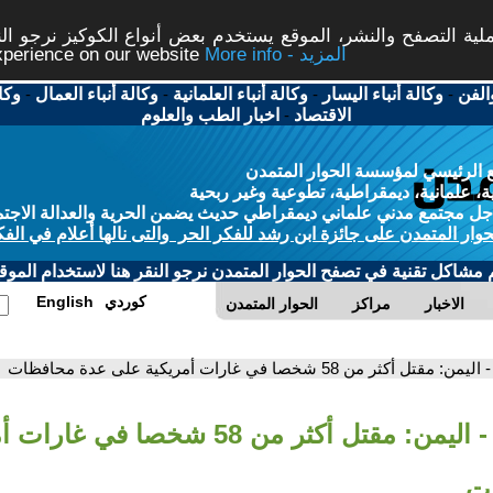
ة التصفح والنشر، الموقع يستخدم بعض أنواع الكوكيز نرجو النق
More info - المزيد
experience on our website
الفن
-
وكالة أنباء اليسار
-
وكالة أنباء العلمانية
-
وكالة أنباء العمال
-
وكا
الاقتصاد
-
اخبار الطب والعلوم
 الرئيسي لمؤسسة الحوار المتمدن
، علمانية، ديمقراطية، تطوعية وغير ربحية
ل مجتمع مدني علماني ديمقراطي حديث يضمن الحرية والعدالة الاجتم
حوار المتمدن على جائزة ابن رشد للفكر الحر والتى نالها أعلام في الفك
م مشاكل تقنية في تصفح الحوار المتمدن نرجو النقر هنا لاستخدام الموقع
كوردي
English
الاخبار
مراكز
الحوار المتمدن
- اليمن: مقتل أكثر من 58 شخصا في غارات أمريكية على عدة محافظات
- اليمن: مقتل أكثر من 58 شخصا في
ت