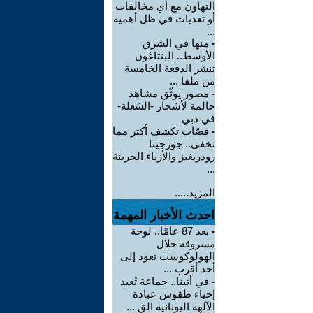
التهاون مع أي مخالفات
أو تعديات في ظل أهمية
...
-
منها في الشرق
الأوسط.. البنتاغون
تنشر الدفعة الخامسة
من ملفا ...
-
مصور يوثّق مشاهد
حالمة لأشجار -الشعلة-
في دبي
-
قصّات تكشف أكثر مما
تخفي.. جورجينا
رودريغيز والأزياء الجريئة
...
المزيد.....
احدث الأخبار المهمة
-
بعد 87 عامًا.. لوحة
مسروقة خلال
الهولوكوست تعود إلى
أحد أقرب ...
-
في أثينا.. جماعة تُعيد
إحياء طقوس عبادة
الآلهة اليونانية الق ...