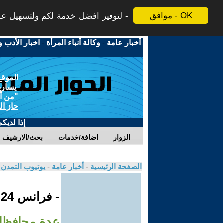
موافق - OK
لتوفير افضل خدمة لكم ولتسهيل عملي
أخبار عامة
-
وكالة أنباء المرأة
-
اخبار الأدب و
الموقع
يسارية
"من أج
حاز ال
إذا لديك
الزوار
اضافة/خدمات
بحث/الارشيف
الصفحة الرئيسية
-
أخبار عامة
-
يوتيوب التمدن
- فرانس 24
عدة محافظا