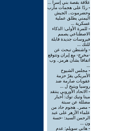
علاقة بقصة بني إسرا ...
-
ردًا على هجمات مأرب
وحضرموت.. الجيش
اليمني يطلق عملية
عسكرية ...
-
للمرة الأولى: الذكاء
الاصطناعي يصمم
فيروسات جديدة قابلة
للتك ...
-
واشنطن تبحث عن
-مخرج- مع إيران وتتوقع
اتفاقاً بشأن هرمز.. وب
...
-
مجلس الشيوخ
الأمريكي يقرّ حزمة
عقوبات صارمة ضد
روسيا ويتيح ل ...
-
الاتحاد الأوروبي ينتقد
ميتا وتيك توك: أخبار
مضللة عن سبتة
-
مصر.. هجوم حاد من
علماء الأزهر على عبد
الرحمن السيد: -خسة
ون ...
-
هانى سويلم: عدم