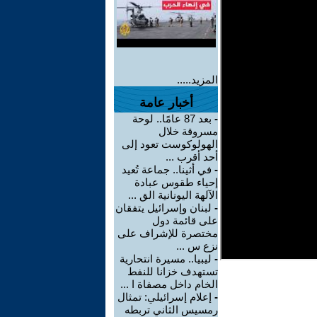
المزيد.....
أخبار عامة
-
بعد 87 عامًا.. لوحة
مسروقة خلال
الهولوكوست تعود إلى
أحد أقرب ...
-
في أثينا.. جماعة تُعيد
إحياء طقوس عبادة
الآلهة اليونانية الق ...
-
لبنان وإسرائيل يتفقان
على قائمة دول
مختصرة للإشراف على
نزع س ...
-
ليبيا.. مسيرة انتحارية
تستهدف خزانا للنفط
الخام داخل مصفاة ا ...
-
إعلام إسرائيلي: تمثال
رمسيس الثاني تربطه