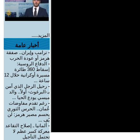
المزيد.....
أخبار عامة
-
ترامب وإيران.. صفقة
هرمز أو عودة الحرب
-
الدفاع الروسية:
إسقاط 360 طائرة
مسيرة أوكرانية خلال 12
ساعة ...
-
رحيل الرجل الذي آمن
بـ-البرغوث- أولاً.. والد
ميسي يودع الحيا ...
-
رغم تقدم مفاوضات
عُمان.. الحرس الثوري
يحسم مصير هرمز: لن
يُف ...
-
ألمانيا ـ إصلاح التقاعد
معركة كسر عظم لا
تحتمل التأجيل