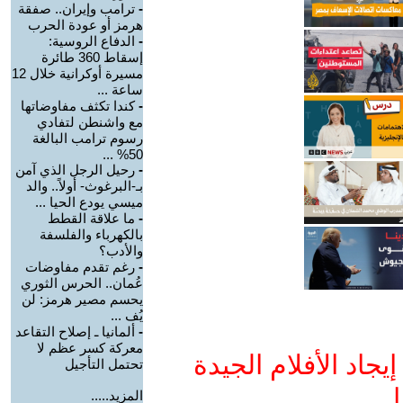
-
ترامب وإيران.. صفقة
هرمز أو عودة الحرب
-
الدفاع الروسية:
إسقاط 360 طائرة
مسيرة أوكرانية خلال 12
ساعة ...
-
كندا تكثف مفاوضاتها
مع واشنطن لتفادي
رسوم ترامب البالغة
50% ...
-
رحيل الرجل الذي آمن
بـ-البرغوث- أولاً.. والد
ميسي يودع الحيا ...
-
ما علاقة القطط
بالكهرباء والفلسفة
والأدب؟
-
رغم تقدم مفاوضات
عُمان.. الحرس الثوري
يحسم مصير هرمز: لن
يُف ...
-
ألمانيا ـ إصلاح التقاعد
معركة كسر عظم لا
جاد الأفلام الجيدة
تحتمل التأجيل
ا
المزيد.....