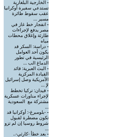
-
الخارجية البلغارية
تستدعي سفيرة أوكرانيا
عقب سقوط طائرة
مسير ...
-
انفجار خط غاز في
مصر يدفع لإجراءات
طارئة وإغلاق محطات
مياه
-
دراسة: السكر قد
يكون أحد العوامل
الرئيسية في تطور
الدماغ الب ...
-
البث العبرية: قائد
القيادة المركزية
الأمريكية وصل إسرائيل
لإ ...
-
فيدان: تركيا تخطط
لإجراء مناورات عسكرية
مشتركة مع السعودية
...
-
-بلومبرغ-: أوكرانيا قد
تكون مضطرة لقبول
شروط روسيا إن لم تزو
...
-
بعد خطأ -كارثي-..