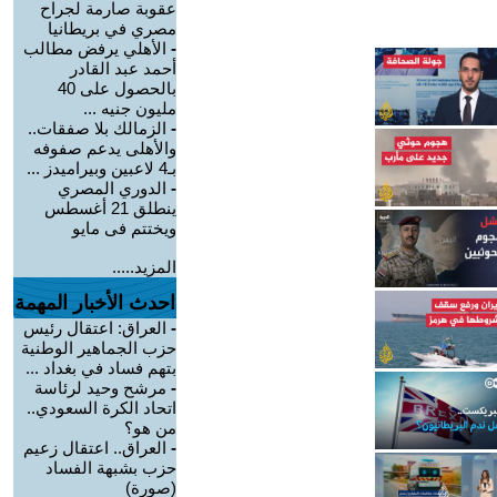
عقوبة صارمة لجراح
مصري في بريطانيا
-
الأهلي يرفض مطالب
أحمد عبد القادر
بالحصول على 40
مليون جنيه ...
-
الزمالك بلا صفقات..
والأهلى يدعم صفوفه
بـ4 لاعبين وبيراميدز ...
-
الدوري المصري
ينطلق 21 أغسطس
ويختتم فى مايو
المزيد.....
احدث الأخبار المهمة
-
العراق: اعتقال رئيس
حزب الجماهير الوطنية
بتهم فساد في بغداد ...
-
مرشح وحيد لرئاسة
اتحاد الكرة السعودي..
من هو؟
-
العراق.. اعتقال زعيم
حزب بشبهة الفساد
(صورة)