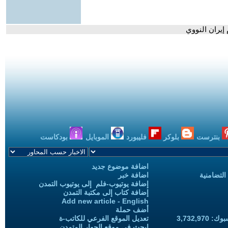
إيران النووي
بنترست
بلوكر
فليبورد
الموبايل
بودكاست
اضافة موضوع جديد
التضامنية
اضافة خبر
إضافة يوتيوب-فلم إلى يوتيوب التمدن
إضافة كتاب إلى مكتبة التمدن
Add new article - English
أضف حملة
3,732,97
تعديل الموقع الفرعي للكاتب-ة
ابحث في موقع الحوار المتمدن