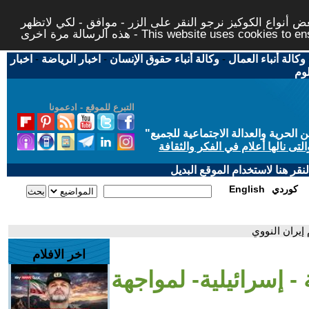
 أنواع الكوكيز نرجو النقر على الزر - موافق - لكي لاتظهر
This website uses cookies to ensure you ge
وكالة أنباء العمال
-
وكالة أنباء حقوق الإنسان
-
اخبار الرياضة
-
اخبار
لوم
التبرع للموقع - ادعمونا
حرية والعدالة الاجتماعية للجميع
"
تى نالها أعلام في الفكر والثقافة
قر هنا لاستخدام الموقع البديل
كوردي
English
إيران النووي
اخر الافلام
- إسرائيلية- لمواجهة