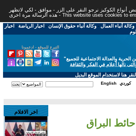
 أنواع الكوكيز نرجو النقر على الزر - موافق - لكي لاتظهر
This website uses cookies to ensure you ge
وكالة أنباء العمال
-
وكالة أنباء حقوق الإنسان
-
اخبار الرياضة
-
اخبار
لوم
التبرع للموقع - ادعمونا
حرية والعدالة الاجتماعية للجميع
"
تى نالها أعلام في الفكر والثقافة
قر هنا لاستخدام الموقع البديل
كوردي
English
اخر الافلام
ائط البراق