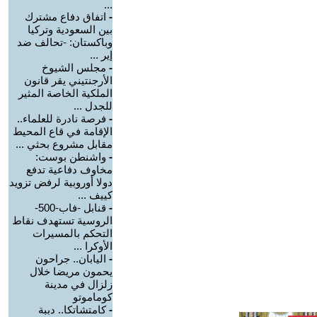
...
-
اتفاق دفاع مشترك
بين السعودية وتركيا
وباكستان: -تحالف ضد
إير ...
-
مجلس الشيوخ
الأرجنتيني يقر قانون
الملكية الخاصة المثير
للجدل ...
-
فرصة نادرة للعلماء..
الإقامة في قاع المحيط
مقابل مشروع بحثي ...
-
واشنطن بوست:
مخاوف دفاعية تدفع
دولا أوروبية لرفض تزويد
كييف ...
-
قنابل -فاب-500-
الروسية تستهدف نقاط
التحكم بالمسيرات
الأوكرا ...
-
اليابان.. جراحون
يحمون مريضا خلال
زلزال في مدينة
كوماموتو
-
كامتشاتكا.. دببة