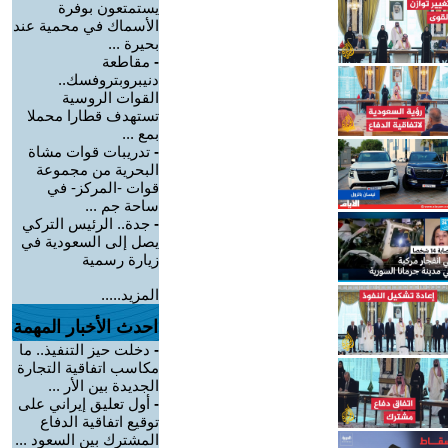
يستمتعون بوفرة
الأسماك في محمية عند
بحيرة ...
-
مقاطعة
دنيبروبتروفسك..
القوات الروسية
تستهدف قطارا محملا
بمع ...
-
تدريبات قوات مشاة
البحرية من مجموعة
قوات -المركز- في
ساحة جم ...
-
جدة.. الرئيس التركي
يصل إلى السعودية في
زيارة رسمية
المزيد.....
احدث الأخبار المهمة
-
دخلت حيز التنفيذ.. ما
مكاسب اتفاقية التجارة
الجديدة بين الأر ...
-
أول تعليق إيراني على
توقيع اتفاقية الدفاع
المشترك بين السعود ...