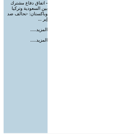
-
اتفاق دفاع مشترك
بين السعودية وتركيا
وباكستان: -تحالف ضد
إير ...
المزيد.....
المزيد.....