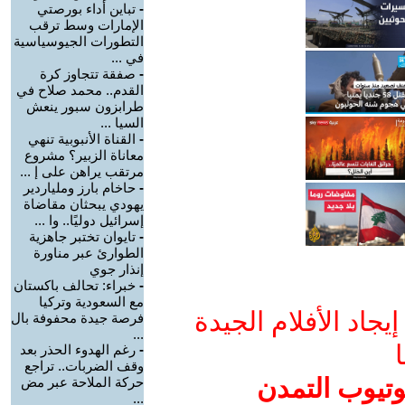
-
تباين أداء بورصتي
الإمارات وسط ترقب
التطورات الجيوسياسية
في ...
-
صفقة تتجاوز كرة
القدم.. محمد صلاح في
طرابزون سبور ينعش
السيا ...
-
القناة الأنبوبية تنهي
معاناة الزبير؟ مشروع
مرتقب يراهن على إ ...
-
حاخام بارز وملياردير
يهودي يبحثان مقاضاة
إسرائيل دوليًا.. وا ...
-
تايوان تختبر جاهزية
الطوارئ عبر مناورة
إنذار جوي
-
خبراء: تحالف باكستان
مع السعودية وتركيا
جاد الأفلام الجيدة
فرصة جيدة محفوفة بال
...
ا
-
رغم الهدوء الحذر بعد
وقف الضربات.. تراجع
وتيوب التمدن
حركة الملاحة عبر مض
...