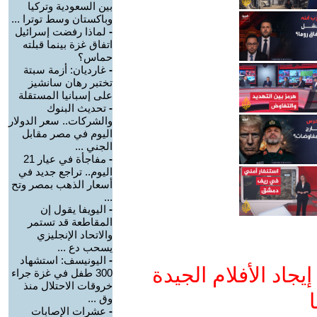
بين السعودية وتركيا
وباكستان وسط توترا ...
-
لماذا رفضت إسرائيل
اتفاق غزة بينما قبلته
حماس؟
-
غارديان: أزمة سبتة
تختبر رهان سانشيز
على إسبانيا المستقلة
-
تحديث البنوك
والشركات.. سعر الدولار
اليوم في مصر مقابل
الجني ...
-
مفاجأة في عيار 21
اليوم.. تراجع جديد في
أسعار الذهب بمصر وتح
...
-
اليويفا يقول إن
المقاطعة قد تستمر
والاتحاد الإنجليزي
يسحب دع ...
-
اليونيسف: استشهاد
جاد الأفلام الجيدة
300 طفل في غزة جراء
خروقات الاحتلال منذ
ا
وق ...
-
عشرات الإصابات