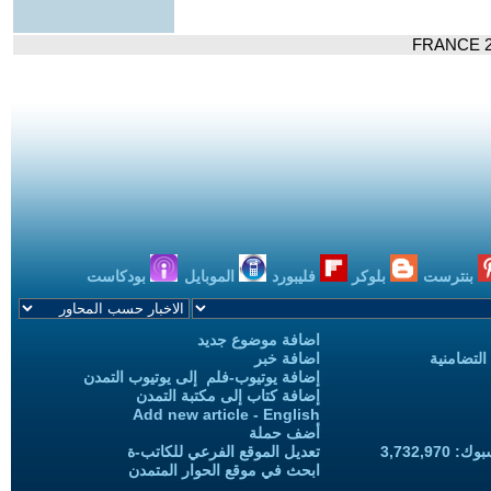
بنترست
بلوكر
فليبورد
الموبايل
بودكاست
اضافة موضوع جديد
التضامنية
اضافة خبر
إضافة يوتيوب-فلم إلى يوتيوب التمدن
إضافة كتاب إلى مكتبة التمدن
Add new article - English
أضف حملة
3,732,97
تعديل الموقع الفرعي للكاتب-ة
ابحث في موقع الحوار المتمدن