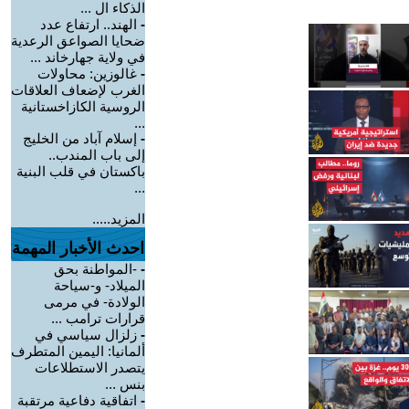
الذكاء ال ...
-
الهند.. ارتفاع عدد
ضحايا الصواعق الرعدية
في ولاية جهارخاند ...
-
غالوزين: محاولات
الغرب لإضعاف العلاقات
الروسية الكازاخستانية
...
-
إسلام آباد من الخليج
إلى باب المندب..
باكستان في قلب البنية
...
المزيد.....
احدث الأخبار المهمة
-
-المواطنة بحق
الميلاد- و-سياحة
الولادة- في مرمى
قرارات ترامب ...
-
زلزال سياسي في
ألمانيا: اليمين المتطرف
يتصدر الاستطلاعات
بنس ...
-
اتفاقية دفاعية مرتقبة