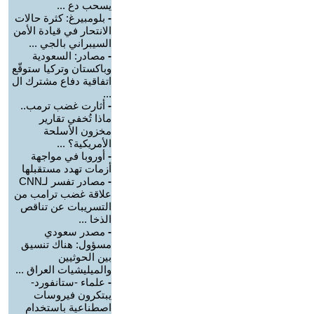
يسحب دع ...
-
بلومبيرغ: كثرة حالات
الانتحار في قيادة الأمن
السيبراني بالجي ...
-
مصادر: السعودية
وباكستان وتركيا ستوقّع
اتفاقية دفاع مشترك ال
...
-
أثارت غضب ترمب..
ماذا تُخفي تقارير
مخزون الأسلحة
الأمريكية؟ ...
-
أوروبا في مواجهة
أزمات تهدد مستقبلها
-
مصادر تفسر لـCNN
علاقة غضب ترامب من
التسريبات عن تناقص
الذخا ...
-
مصدر سعودي
مسؤول: هناك تنسيق
بين الحوثيين
والميليشيات العراق ...
-
علماء -ستانفورد-
يبتكرون فيروسات
اصطناعية باستخدام