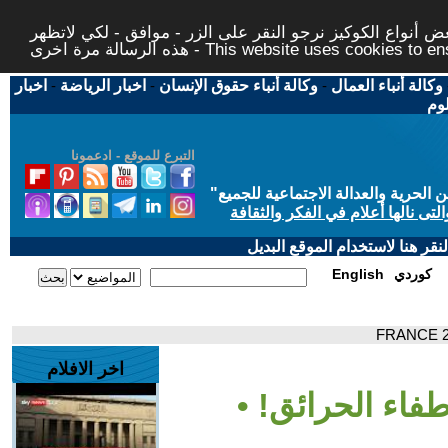
 أنواع الكوكيز نرجو النقر على الزر - موافق - لكي لاتظهر
This website uses cookies to ensure you ge
وكالة أنباء العمال
-
وكالة أنباء حقوق الإنسان
-
اخبار الرياضة
-
اخبار
لوم
التبرع للموقع - ادعمونا
حرية والعدالة الاجتماعية للجميع
"
تى نالها أعلام في الفكر والثقافة
قر هنا لاستخدام الموقع البديل
كوردي
English
اخر الافلام
طفاء الحرائق! •