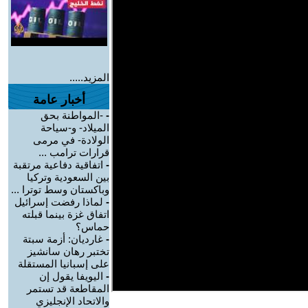
المزيد.....
أخبار عامة
-
-المواطنة بحق
الميلاد- و-سياحة
الولادة- في مرمى
قرارات ترامب ...
-
اتفاقية دفاعية مرتقبة
بين السعودية وتركيا
وباكستان وسط توترا ...
-
لماذا رفضت إسرائيل
اتفاق غزة بينما قبلته
حماس؟
-
غارديان: أزمة سبتة
تختبر رهان سانشيز
على إسبانيا المستقلة
-
اليويفا يقول إن
المقاطعة قد تستمر
والاتحاد الإنجليزي