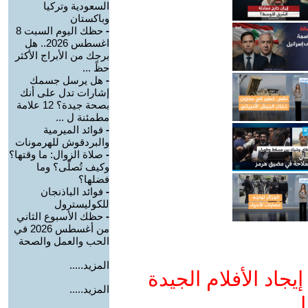
السعودية وتركيا
وباكستان
-
حظك اليوم السبت 8
اغسطس 2026.. هل
برجك من الأبراج الأكثر
حظً ...
-
هل يرسل جسمك
إشارات تدل على أنك
بصحة جيدة؟ 12 علامة
مطمئنة ل ...
-
فوائد الميرمية
والبردقوش للهرمونات
-
صلاة الزوال: ما وقتها؟
وكيف تُصلّى؟ وما
فضلها؟
-
فوائد الباذنجان
للكوليسترول
-
حظك الأسبوع الثاني
من أغسطس 2026 في
الحب والعمل والصحة
المزيد.....
جاد الأفلام الجيدة
المزيد.....
ا