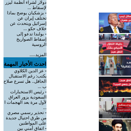
دولار لشراء أنظمة ليزر
لإسقاط ...
-
بزشكيان يوضح بماذا
تختلف إيران عن
إسرائيل ويتحدث عن
خلاف حكو ...
-
بولندا تدعو إلى
إسقاط الصواريخ
الروسية
المزيد.....
احدث الأخبار المهمة
-
عز الدين الكلاوي
يكتب: رغم الاستقبال
الحافل.. هل تسرع صلاح
ب ...
-
رئيس الاستخبارات
السعودية يزور العراق
لأول مرة بعد الهجمات ا
...
-
تحذير رسمي مصري
من طرق احتيال جديدة
على المواطنين
-
اتفاق أمني بين