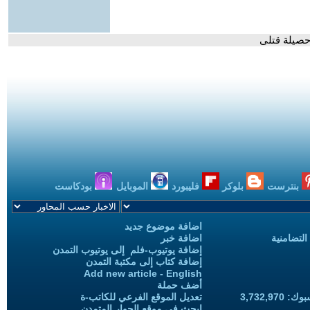
حصيلة قتلى
بنترست
بلوكر
فليبورد
الموبايل
بودكاست
اضافة موضوع جديد
التضامنية
اضافة خبر
إضافة يوتيوب-فلم إلى يوتيوب التمدن
إضافة كتاب إلى مكتبة التمدن
Add new article - English
أضف حملة
3,732,97
تعديل الموقع الفرعي للكاتب-ة
ابحث في موقع الحوار المتمدن