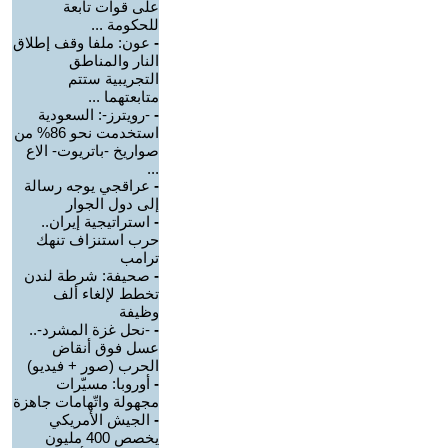
على قوات تابعة
للحكومة ...
-
عون: ملفا وقف إطلاق
النار والمناطق
التجريبية ستتم
متابعتهما ...
-
-رويترز-: السعودية
استخدمت نحو 86% من
صواريخ -باتريوت- الاع
...
-
عراقجي يوجه رسالة
إلى دول الجوار
-
استراتيجية إيران..
حرب استنزاف تنهك
ترامب
-
صحيفة: شرطة لندن
تخطط لإلغاء ألف
وظيفة
-
-نحل غزة المشرد-..
عسل فوق أنقاض
الحرب (صور + فيديو)
-
أوروبا: مسيّرات
مجهولة واتّهامات جاهزة
-
الجيش الأمريكي
يخصص 400 مليون