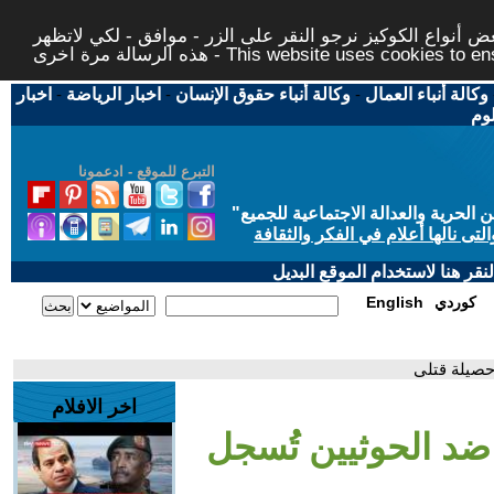
 أنواع الكوكيز نرجو النقر على الزر - موافق - لكي لاتظهر
This website uses cookies to ensure you ge
وكالة أنباء العمال
-
وكالة أنباء حقوق الإنسان
-
اخبار الرياضة
-
اخبار
لوم
التبرع للموقع - ادعمونا
حرية والعدالة الاجتماعية للجميع
"
تى نالها أعلام في الفكر والثقافة
قر هنا لاستخدام الموقع البديل
كوردي
English
حصيلة قتلى
اخر الافلام
ضد الحوثيين تُسجل