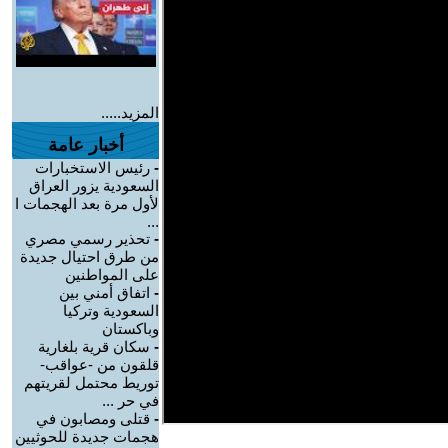
المزيد.....
أخبار عامة
-
رئيس الاستخبارات
السعودية يزور العراق
لأول مرة بعد الهجمات ا
...
-
تحذير رسمي مصري
من طرق احتيال جديدة
على المواطنين
-
اتفاق أمني بين
السعودية وتركيا
وباكستان
-
سكان قرية بلغارية
قلقون من -عواقب-
توريط محتمل لقريتهم
في حر ...
-
قتلى ومصابون في
هجمات جديدة للحوثيين