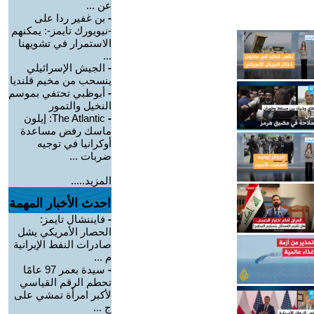
عن ...
-
بن غفير ردا على
-نيويورك تايمز-: يمكنهم
الاستمرار في تشويهنا
...
-
الجيش الإسرائيلي
ينسحب من مخيم قلنديا
-
أبوظبي تحتفي بموسم
النخيل والتمور
-
The Atlantic: إيلون
ماسك رفض مساعدة
أوكرانيا في توجيه
ضربات ...
المزيد.....
احدث الأخبار المهمة
-
فايننشال تايمز:
الحصار الأمريكي يشل
صادرات النفط الإيرانية
م ...
-
سيدة بعمر 97 عامًا
تحطم الرقم القياسي
لأكبر امرأة تمشي على
ج ...