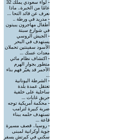
-
لواء سعودي يملك 32
عامًا من الخبرة.. ماذا
نعرف عن قائد التحا ...
-
مدريد في ورطة ..
أطفال مهاجرون يبيتون
في شوارع سبتة
-
الجيش الروسي
يستهدف في البحر
الأسود سفينتين تحملان
معدات عسك ...
-
اكتشاف نظام مائي
متطور بجوار الهرم
الأحمر قد يغيّر فهم بناء
...
-
الشرطة اليونانية
تعتقل عمدة بلدة
ساحلية على خلفية
حريق غابات ...
-
محكمة أمريكية توجه
ضربة كبيرة لترامب
تستهدف حلمه ببناء
قاعة ...
-
روسيا.. قصف مسيرة
جوية أوكرانية لمبنى
سكني في كيرتش يسفر