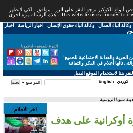
 أنواع الكوكيز نرجو النقر على الزر - موافق - لكي لاتظهر
This website uses cookies to ensure you ge
وكالة أنباء العمال
-
وكالة أنباء حقوق الإنسان
-
اخبار الرياضة
-
اخبار
لوم
التبرع للموقع - ادعمونا
حرية والعدالة الاجتماعية للجميع
"
تى نالها أعلام في الفكر والثقافة
قر هنا لاستخدام الموقع البديل
كوردي
English
ينة شويا الروسية
اخر الافلام
ة أوكرانية على هدف