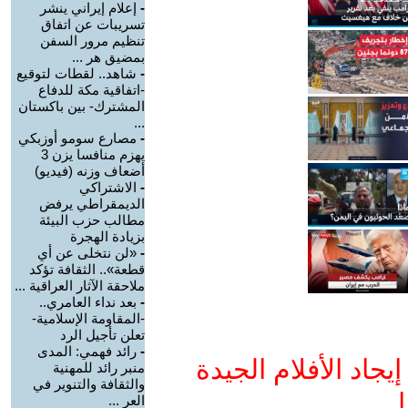
-
إعلام إيراني ينشر
تسريبات عن اتفاق
تنظيم مرور السفن
بمضيق هر ...
-
شاهد.. لقطات لتوقيع
-اتفاقية مكة للدفاع
المشترك- بين باكستان
...
-
مصارع سومو أوزبكي
يهزم منافسا يزن 3
أضعاف وزنه (فيديو)
-
الاشتراكي
الديمقراطي يرفض
مطالب حزب البيئة
بزيادة الهجرة
-
«لن نتخلى عن أي
قطعة».. الثقافة تؤكد
ملاحقة الآثار العراقية ...
-
بعد نداء العامري..
-المقاومة الإسلامية-
تعلن تأجيل الرد
-
رائد فهمي: المدى
جاد الأفلام الجيدة
منبر رائد للمهنية
والثقافة والتنوير في
ا
العر ...