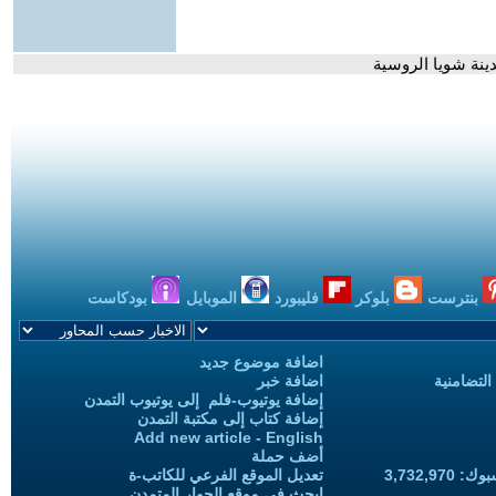
ينة شويا الروسية
بنترست
بلوكر
فليبورد
الموبايل
بودكاست
اضافة موضوع جديد
التضامنية
اضافة خبر
إضافة يوتيوب-فلم إلى يوتيوب التمدن
إضافة كتاب إلى مكتبة التمدن
Add new article - English
أضف حملة
3,732,97
تعديل الموقع الفرعي للكاتب-ة
ابحث في موقع الحوار المتمدن