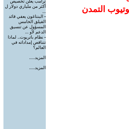
ترامب يعلن تخصيص
أكثر من ملياري دولار ل
وتيوب التمدن
...
-
البنتاغون يعفي قائد
الفيلق الخامس
المسؤول عن تنسيق
الدعم لأو ...
-
نظام باتريوت.. لماذا
تتناقص إمداداته في
العالم؟
المزيد.....
المزيد.....