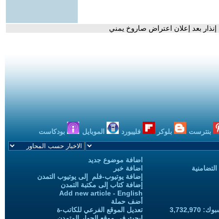
إنذار بعد إعلان اعتراض صاروخ يمني
بنترست
بلوكر
فليبورد
الموبايل
بودكاست
اضافة موضوع جديد
التضامنية
اضافة خبر
إضافة يوتيوب-فلم إلى يوتيوب التمدن
إضافة كتاب إلى مكتبة التمدن
Add new article - English
أضف حملة
3,732,97
تعديل الموقع الفرعي للكاتب-ة
ابحث في موقع الحوار المتمدن