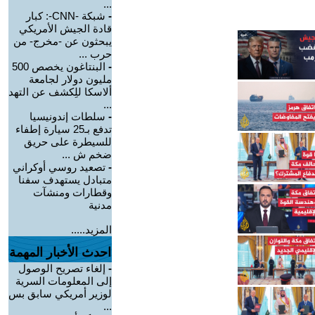
...
-
شبكة -CNN-: كبار
قادة الجيش الأمريكي
يبحثون عن -مخرج- من
حرب ...
-
البنتاغون يخصص 500
مليون دولار لجامعة
ألاسكا للِكشف عن التهد
...
-
سلطات إندونيسيا
تدفع بـ25 سيارة إطفاء
للسيطرة على حريق
ضخم ش ...
-
تصعيد روسي أوكراني
متبادل يستهدف سفنا
وقطارات ومنشآت
مدنية
المزيد.....
احدث الأخبار المهمة
-
إلغاء تصريح الوصول
إلى المعلومات السرية
لوزير أمريكي سابق بس
...