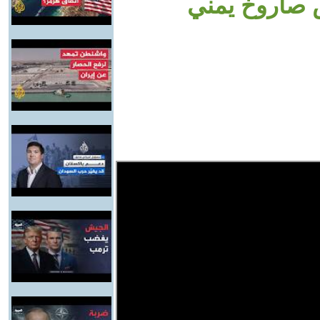
ض صاروخ يمني