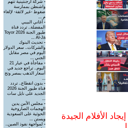
-
شركة أرجنتينية تتهم
واشنطن بممارسة
ضغوط -غير لائقة- لإلغاء
م ...
-
أغاني البيبي
المفضلة.. تردد قناة
طيور الجنة 2026 Toyor
Al-Ja ...
-
تحديث البنوك
والشركات.. سعر الدولار
اليوم في مصر مقابل
الجني ...
-
مفاجأة في عيار 21
اليوم.. تراجع جديد في
أسعار الذهب بمصر وتح
...
-
بدون انقطاع.. تردد
قناة طيور الجنة 2026
الجديد على نايل سات
...
-
مجلس الأمن يدين
الهجمات الصاروخية
جاد الأفلام الجيدة
الحوثية على السعودية
ويستن ...
-
لمواجهة نفوذ الصين..
ا