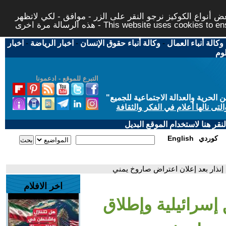
 أنواع الكوكيز نرجو النقر على الزر - موافق - لكي لاتظهر
This website uses cookies to ensure you ge
وكالة أنباء العمال
-
وكالة أنباء حقوق الإنسان
-
اخبار الرياضة
-
اخبار
لوم
التبرع للموقع - ادعمونا
حرية والعدالة الاجتماعية للجميع
"
تى نالها أعلام في الفكر والثقافة
قر هنا لاستخدام الموقع البديل
كوردي
English
إنذار بعد إعلان اعتراض صاروخ يمني
اخر الافلام
 إسرائيلية وإطلاق