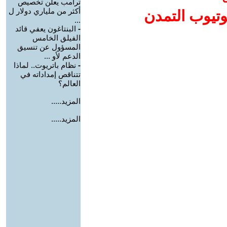
ترامب يعلن تخصيص
أكثر من ملياري دولار ل
وتيوب التمدن
...
-
البنتاغون يعفي قائد
الفيلق الخامس
المسؤول عن تنسيق
الدعم لأو ...
-
نظام باتريوت.. لماذا
تتناقص إمداداته في
العالم؟
المزيد.....
المزيد.....