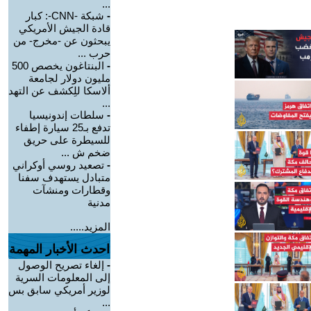
...
-
شبكة -CNN-: كبار
قادة الجيش الأمريكي
يبحثون عن -مخرج- من
حرب ...
-
البنتاغون يخصص 500
مليون دولار لجامعة
ألاسكا للِكشف عن التهد
...
-
سلطات إندونيسيا
تدفع بـ25 سيارة إطفاء
للسيطرة على حريق
ضخم ش ...
-
تصعيد روسي أوكراني
متبادل يستهدف سفنا
وقطارات ومنشآت
مدنية
المزيد.....
احدث الأخبار المهمة
-
إلغاء تصريح الوصول
إلى المعلومات السرية
لوزير أمريكي سابق بس
...