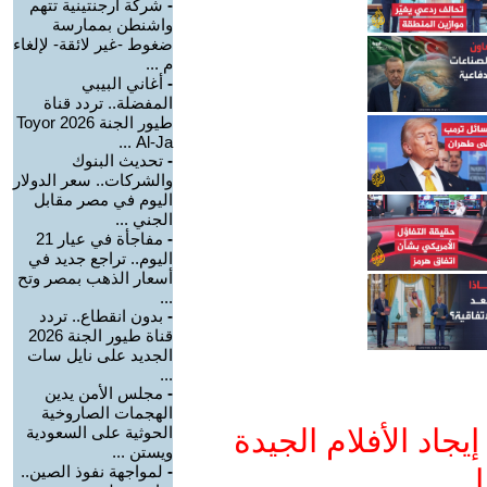
-
شركة أرجنتينية تتهم
واشنطن بممارسة
ضغوط -غير لائقة- لإلغاء
م ...
-
أغاني البيبي
المفضلة.. تردد قناة
طيور الجنة 2026 Toyor
Al-Ja ...
-
تحديث البنوك
والشركات.. سعر الدولار
اليوم في مصر مقابل
الجني ...
-
مفاجأة في عيار 21
اليوم.. تراجع جديد في
أسعار الذهب بمصر وتح
...
-
بدون انقطاع.. تردد
قناة طيور الجنة 2026
الجديد على نايل سات
...
-
مجلس الأمن يدين
الهجمات الصاروخية
جاد الأفلام الجيدة
الحوثية على السعودية
ويستن ...
-
لمواجهة نفوذ الصين..
ا