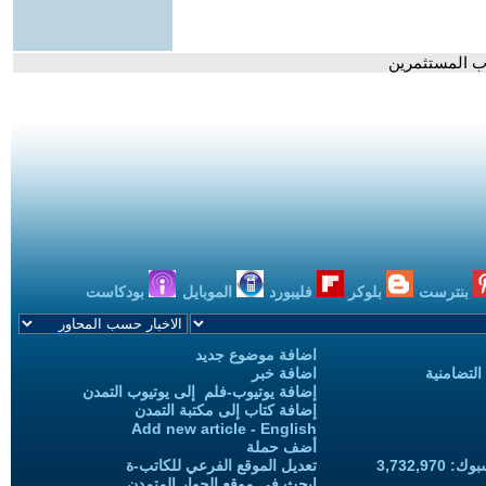
وب المستثمرين
بنترست
بلوكر
فليبورد
الموبايل
بودكاست
اضافة موضوع جديد
التضامنية
اضافة خبر
إضافة يوتيوب-فلم إلى يوتيوب التمدن
إضافة كتاب إلى مكتبة التمدن
Add new article - English
أضف حملة
3,732,97
تعديل الموقع الفرعي للكاتب-ة
ابحث في موقع الحوار المتمدن