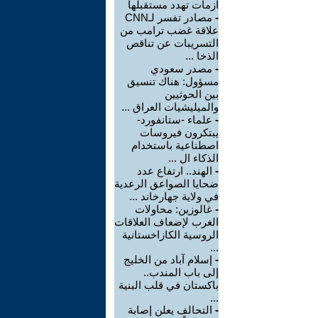
أزمات تهدد مستقبلها
-
مصادر تفسر لـCNN
علاقة غضب ترامب من
التسريبات عن تناقص
الذخا ...
-
مصدر سعودي
مسؤول: هناك تنسيق
بين الحوثيين
والميليشيات العراق ...
-
علماء -ستانفورد-
يبتكرون فيروسات
اصطناعية باستخدام
الذكاء ال ...
-
الهند.. ارتفاع عدد
ضحايا الصواعق الرعدية
في ولاية جهارخاند ...
-
غالوزين: محاولات
الغرب لإضعاف العلاقات
الروسية الكازاخستانية
...
-
إسلام آباد من الخليج
إلى باب المندب..
باكستان في قلب البنية
...
-
التحالف يعلن إصابة