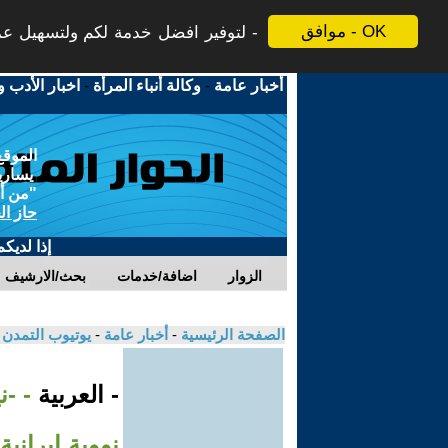
موافق - OK
لتوفير افضل خدمة لكم ولتسهيل عملي
أخبار عامة
-
وكالة أنباء المرأة
-
اخبار الأدب و
الموقع
يسارية
"من أج
حاز ال
إذا لديك
الزوار
اضافة/خدمات
بحث/الارشيف
الصفحة الرئيسية
-
أخبار عامة
-
يوتيوب التمدن
- العربية
- -
نووية إيرانية