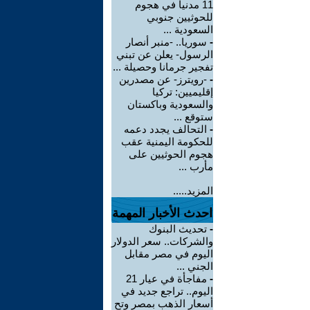
11 مدنياً في هجوم
للحوثيين جنوبي
السعودية ...
-
سوريا.. -منبر أنصار
الرسول- يعلن عن تبني
تفجير جرمانا وحصيلة ...
-
-رويترز- عن مصدرين
إقليميين: تركيا
والسعودية وباكستان
ستوقع ...
-
التحالف يجدد دعمه
للحكومة اليمنية عقب
هجوم الحوثيين على
مأرب ...
المزيد.....
احدث الأخبار المهمة
-
تحديث البنوك
والشركات.. سعر الدولار
اليوم في مصر مقابل
الجني ...
-
مفاجأة في عيار 21
اليوم.. تراجع جديد في
أسعار الذهب بمصر وتح