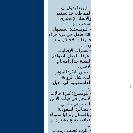
...
-
اليويفا يقول إن
المقاطعة قد تستمر
والاتحاد الإنجليزي
يسحب دع ...
-
اليونيسف: استشهاد
300 طفل في غزة جراء
خروقات الاحتلال منذ
وق ...
-
عشرات الإصابات
وعرقلة لعمل الطواقم
الطبية خلال اقتحام
الاحتل ...
-
حسن بايكر: المؤثر
الذي نقل الرواية
الفلسطينية إلى -جيل
ا
زد- و ...
-
بلومبيرغ: كثرة حالات
الانتحار في قيادة الأمن
السيبراني بالجي ...
-
مصادر: السعودية
وباكستان وتركيا ستوقّع
اتفاقية دفاع مشترك ال
...
-
أثارت غضب ترمب..