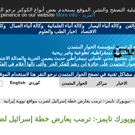
ة التصفح والنشر، الموقع يستخدم بعض أنواع الكوكيز نرجو النق
More info - المزيد
experience on our website
الفن
-
وكالة أنباء اليسار
-
وكالة أنباء العلمانية
-
وكالة أنباء العمال
-
وكا
الاقتصاد
-
اخبار الطب والعلوم
 الرئيسي لمؤسسة الحوار المتمدن
، علمانية، ديمقراطية، تطوعية وغير ربحية
ل مجتمع مدني علماني ديمقراطي حديث يضمن الحرية والعدالة الاجتم
حوار المتمدن على جائزة ابن رشد للفكر الحر والتى نالها أعلام في الفك
م مشاكل تقنية في تصفح الحوار المتمدن نرجو النقر هنا لاستخدام الموقع
كوردي
English
الاخبار
مراكز
الحوار المتمدن
- -نيويورك تايمز-: ترمب يعارض خطة إسرائيل لضرب مواقع نووية إيرانية
نيويورك تايمز-: ترمب يعارض خطة إسرائيل ل