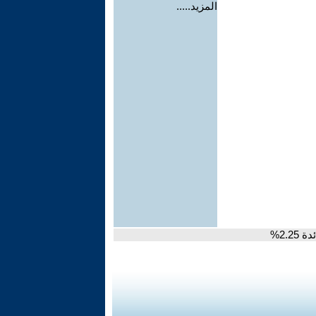
المزيد.....
2.%