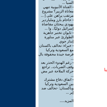
السيا ...
-
القناة الأنبوبية تنهي
معاناة الزبير؟ مشروع
مرتقب يراهن على إ ...
-
حاخام بارز وملياردير
يهودي يبحثان مقاضاة
إسرائيل دوليًا.. وا ...
-
تايوان تختبر جاهزية
الطوارئ عبر مناورة
إنذار جوي
-
خبراء: تحالف باكستان
مع السعودية وتركيا
فرصة جيدة محفوفة بال
...
-
رغم الهدوء الحذر بعد
وقف الضربات.. تراجع
ا
حركة الملاحة عبر مض
...
-
اتفاق دفاع مشترك
بين السعودية وتركيا
وباكستان: -تحالف ضد
إير ...
المزيد.....