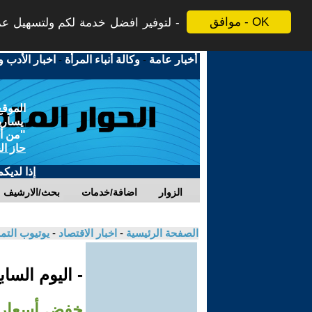
موافق - OK
لتوفير افضل خدمة لكم ولتسهيل عملي
أخبار عامة
-
وكالة أنباء المرأة
-
اخبار الأدب و
الموقع
يسارية
"من أج
حاز ال
إذا لديك
الزوار
اضافة/خدمات
بحث/الارشيف
الصفحة الرئيسية
-
اخبار الاقتصاد
-
يوتيوب الت
- اليوم السا
خفض أسعار الفا