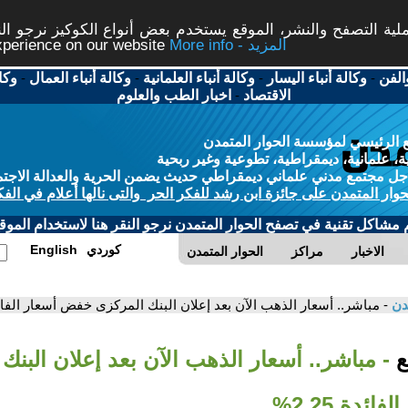
ة التصفح والنشر، الموقع يستخدم بعض أنواع الكوكيز نرجو النق
More info - المزيد
experience on our website
الفن
-
وكالة أنباء اليسار
-
وكالة أنباء العلمانية
-
وكالة أنباء العمال
-
وكا
الاقتصاد
-
اخبار الطب والعلوم
 الرئيسي لمؤسسة الحوار المتمدن
، علمانية، ديمقراطية، تطوعية وغير ربحية
ل مجتمع مدني علماني ديمقراطي حديث يضمن الحرية والعدالة الاجتم
حوار المتمدن على جائزة ابن رشد للفكر الحر والتى نالها أعلام في الفك
م مشاكل تقنية في تصفح الحوار المتمدن نرجو النقر هنا لاستخدام الموقع
كوردي
English
الاخبار
مراكز
الحوار المتمدن
مدن
- مباشر.. أسعار الذهب الآن بعد إعلان البنك المركزى خفض أسعار الفائدة 25
بع
- مباشر.. أسعار الذهب الآن بعد إعلان البنك
ئدة 2.25%