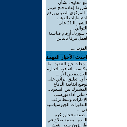
مع مخاوف بشأن
شروط إعادة فتح هرمز
-
المركزي الصيني يرفع
احتياطيات الذهب
للشهر الـ21 على
التوالي ...
-
سوريا.. أرقام قياسية
لعمل مرفأ بانياس
المزيد.....
احدث الأخبار المهمة
-
دخلت حيز التنفيذ.. ما
مكاسب اتفاقية التجارة
الجديدة بين الأر ...
-
أول تعليق إيراني على
توقيع اتفاقية الدفاع
المشترك بين السعود ...
-
تباين أداء بورصتي
الإمارات وسط ترقب
التطورات الجيوسياسية
في ...
-
صفقة تتجاوز كرة
القدم.. محمد صلاح في
طرابزون سبور ينعش