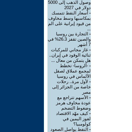
وصول الذهب إلى 5000
دولار في 2027
-
أسعار النفط تتمسك
بمكاسبها وسط مخاوف
من قيود إيرانية على الم
...
-
التجارة بين روسيا
والصين تقفز 26.3% في
7 أشهر
-
غاز مجاني للمركبات
ثنائية الوقود في إيران..
هل يتمكن من معال ...
-
-ألروسا- تخطط
لمجمع عملاق لصقل
الألماس في روسيا
-
لأول مرة.. رحلات
خاصة من الجزائر إلى
مصر
-
الأسهم تتراجع مع
عودة مخاوف هرمز
وضغوط التضخم
-
كيف مهّد الاقتصاد
لفوز اليمين في
كولومبيا؟
-
النفط يواصل الصعود