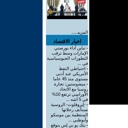
المزيد.....
اخبار الاقتصاد
-
تباين أداء بورصتي
الإمارات وسط ترقب
التطورات الجيوسياسية
في ...
-
احتياطي النفط
الأمريكي عند أدنى
مستوى منذ 45 عاما
-
ميشوستين: تجارة
روسيا مع الاتحاد
الأوراسي ترتفع 10%
في 5 أشه ...
-
-إيروفلوت- الروسية
تستأنف رحلاتها
المنتظمة بين موسكو
وأبوظبي ...
-
بنك يو بي إس يتوقع