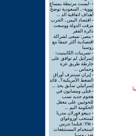
-
-ليست مرتبطة بمساعٍ
نووية-.. السعودية توضح
أهداف اتفاقية الد ...
-
اقتصاد اليمن.. الحرب
مزقت الدولة ووسعت
دائرة الفقر
-
مصر: نسعى لشراكة
اقتصادية أكثر عمقا مع
روسيا
-
تسريبات الكابينيت:
إسرائيل لم توافق على
خارطة طريق غزة
وحماس ...
-
إيران تستنزف أوراق
الضغط الأمريكية؟.. قائد
إسرائيلي سابق يحذ ...
ا
-
قتلى ومصابون في
هجوم جديد نسب
للحوثيين على معقل
الحكومة اليم ...
-
دييغو فورلان مدربا
لمنتخب أوروغواي
-
Yle: فنلندا تدرس
استخدام المستنقعات
ضد روسيا