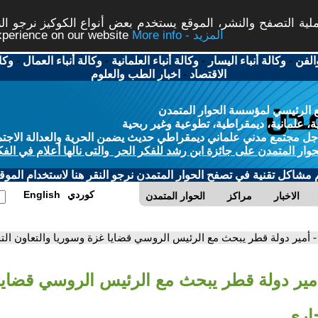
ة التصفح والنشر، الموقع يستخدم بعض أنواع الكوكيز نرجو النق
More info - المزيد
experience on our website
الفن
-
وكالة أنباء اليسار
-
وكالة أنباء العلمانية
-
وكالة أنباء العمال
-
وكا
الاقتصاد
-
اخبار الطب والعلوم
 الرئيسي لمؤسسة الحوار المتمدن
، علمانية، ديمقراطية، تطوعية وغير ربحية
ل مجتمع مدني علماني ديمقراطي حديث يضمن الحرية والعدالة الاجتم
حوار المتمدن على جائزة ابن رشد للفكر الحر والتى نالها أعلام في الفك
م مشاكل تقنية في تصفح الحوار المتمدن نرجو النقر هنا لاستخدام الموقع
كوردي
English
الاخبار
مراكز
الحوار المتمدن
- أمير دولة قطر يبحث مع الرئيس الروسي قضايا غزة وسوريا والتعاون الت
أمير دولة قطر يبحث مع الرئيس الروسي قضايا
جاري