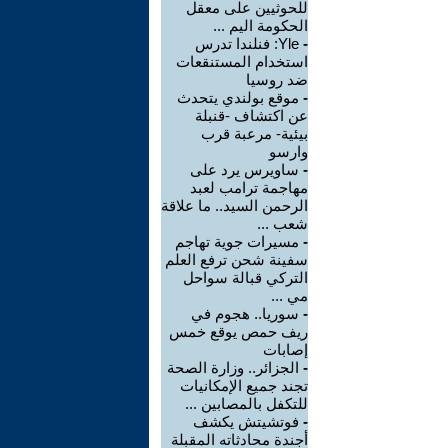
للحوثيين على معقل
الحكومة اليم ...
-
Yle: فنلندا تدرس
استخدام المستنقعات
ضد روسيا
-
موقع بولندي يتحدث
عن اكتشاف -قنبلة
بيئية- مرعبة قرب
وارسو
-
ساويرس يرد على
مهاجمة ترامب لعبد
الرحمن السيد.. ما علاقة
شعب ...
-
مسيرات جوية تهاجم
سفينة شحن ترفع العلم
التركي قبالة سواحل
مي ...
-
سوريا.. هجوم في
ريف حمص يوقع خمس
إصابات
-
الجزائر.. وزارة الصحة
تجند جميع الإمكانيات
للتكفل بالمصابين ...
-
فوتشيتش يكشف
أجندة محادثاته المقبلة