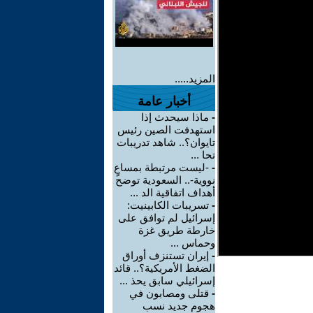
المزيد.....
أخبار عامة
-
ماذا سيحدث إذا
استهدفت الصين رئيس
تايوان؟.. شاهد تدريبات
تحا ...
-
-ليست مرتبطة بمساعٍ
نووية-.. السعودية توضح
أهداف اتفاقية الد ...
-
تسريبات الكابينيت:
إسرائيل لم توافق على
خارطة طريق غزة
وحماس ...
-
إيران تستنزف أوراق
الضغط الأمريكية؟.. قائد
إسرائيلي سابق يحذ ...
-
قتلى ومصابون في
هجوم جديد نسب