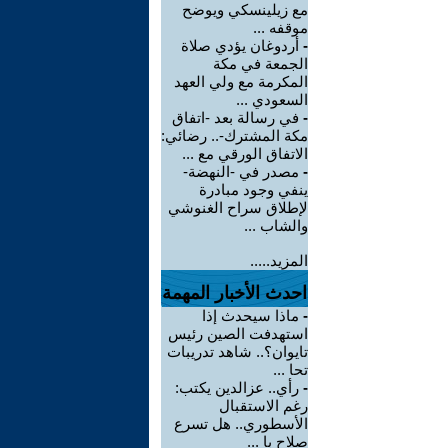
مع زيلينسكي ويوضح
موقفه ...
-
أردوغان يؤدي صلاة
الجمعة في مكة
المكرمة مع ولي العهد
السعودي ...
-
في رسالة بعد -اتفاق
مكة المشترك-.. رضائي:
الاتفاق الورقي مع ...
-
مصدر في -النهضة-
ينفي وجود مبادرة
لإطلاق سراح الغنوشي
والشاب ...
المزيد.....
احدث الأخبار المهمة
-
ماذا سيحدث إذا
استهدفت الصين رئيس
تايوان؟.. شاهد تدريبات
تحا ...
-
رأي.. عزالدين يكتب:
رغم الاستقبال
الأسطوري.. هل تسرع
صلاح با ...