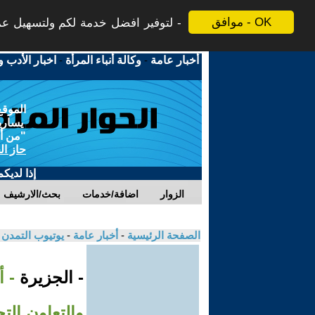
موافق - OK
لتوفير افضل خدمة لكم ولتسهيل عملي
أخبار عامة
-
وكالة أنباء المرأة
-
اخبار الأدب و
الموقع
يسارية
"من أج
حاز ال
إذا لديك
الزوار
اضافة/خدمات
بحث/الارشيف
الصفحة الرئيسية
-
أخبار عامة
-
يوتيوب التمدن
- الجزيرة
- 
والتعاون الت