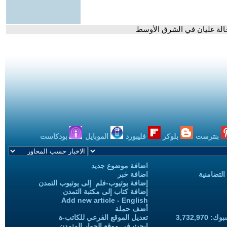
 حالة غليان في الشرق الأوسط
بنترست
بلوكر
فليبورد
الموبايل
بودكاست
اضافة موضوع جديد
التضامنية
اضافة خبر
إضافة يوتيوب-فلم إلى يوتيوب التمدن
إضافة كتاب إلى مكتبة التمدن
Add new article - English
أضف حملة
3,732,97
تعديل الموقع الفرعي للكاتب-ة
ابحث في موقع الحوار المتمدن