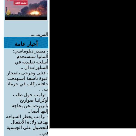
المزيد.....
أخبار عامة
-
مصدر دبلوماسي:
ألمانيا ستستخدم
أسلحة تقليدية في
المناورات ال ...
-
قتلى وجرحى بانفجار
عبوة ناسفة استهدفت
حافلة ركاب في جرمانا
ب ...
-
ترامب حول طلب
أوكرانيا صواريخ
باتريوت: نحن بحاجة
إليها أيضا ...
-
ترامب يحظر السياحة
بهدف ولادة الأطفال
للحصول على الجنسية
في ...