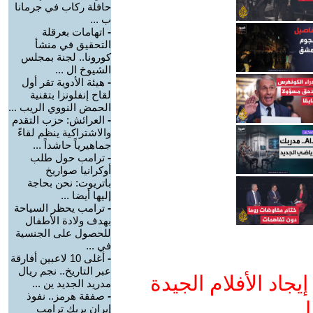
حافلة ركاب في جرمانا
ب ...
-
اتهامات بعرقلة
التحقيق في منشأ
كورونا.. لجنة بمجلس
الشيوخ ال ...
-
هيئة الأدوية تقر أول
لقاح إنفلونزا بتقنية
الحمض النووي الريب ...
-
العرائش: حزب التقدم
والاشتراكية ينظم لقاءً
جماهيرياً حاشداً ...
-
ترامب حول طلب
أوكرانيا صواريخ
باتريوت: نحن بحاجة
إليها أيضا ...
-
ترامب يحظر السياحة
بهدف ولادة الأطفال
للحصول على الجنسية
في ...
-
أغلى 10 لاعبين أفارقة
عبر التاريخ.. نجم ريال
جاد الأفلام الجيدة
مدريد الجديد ين ...
-
صفقة هرمز.. نفوذ
ا
إيران يربك ترامب