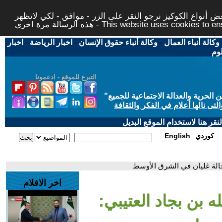
 أنواع الكوكيز نرجو النقر على الزر - موافق - لكي لاتظهر
This website uses cookies to ensure you ge
وكالة أنباء العمال
-
وكالة أنباء حقوق الإنسان
-
اخبار الرياضة
-
اخبار
لوم
التبرع للموقع - ادعمونا
حرية والعدالة الاجتماعية للجميع
"
تى نالها أعلام في الفكر والثقافة
قر هنا لاستخدام الموقع البديل
كوردي
English
 حالة غليان في الشرق الأوسط
اخر الافلام
ه بن بجاد العتيبي: