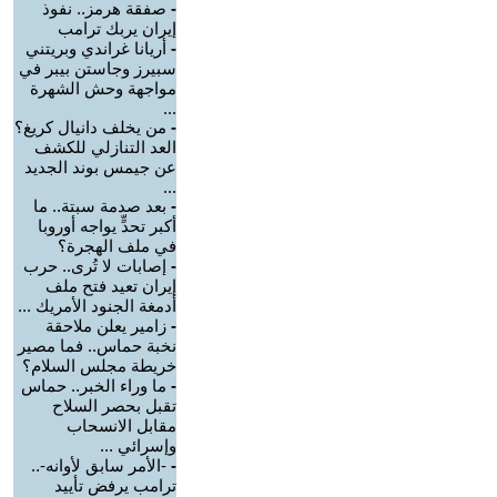
-
صفقة هرمز.. نفوذ
إيران يربك ترامب
-
أريانا غراندي وبريتني
سبيرز وجاستن بيبر في
مواجهة وحش الشهرة
...
-
من يخلف دانيال كريغ؟
العد التنازلي للكشف
عن جيمس بوند الجديد
...
-
بعد صدمة سبتة.. ما
أكبر تحدٍّ يواجه أوروبا
في ملف الهجرة؟
-
إصابات لا تُرى.. حرب
إيران تعيد فتح ملف
أدمغة الجنود الأمريك ...
-
زامير يعلن ملاحقة
نخبة حماس.. فما مصير
خريطة مجلس السلام؟
-
ما وراء الخبر.. حماس
تقبل بحصر السلاح
مقابل الانسحاب
وإسرائي ...
-
-الأمر سابق لأوانه-..
ترامب يرفض تأييد