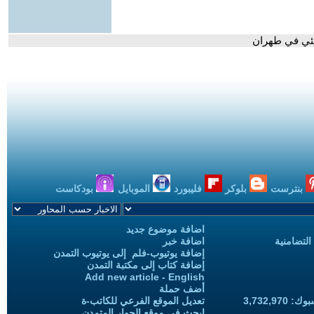
منئي في طهران
بنترست
بلوكر
فليبورد
الموبايل
بودكاست
اضافة موضوع جديد
التضامنية
اضافة خبر
إضافة يوتيوب-فلم إلى يوتيوب التمدن
إضافة كتاب إلى مكتبة التمدن
Add new article - English
أضف حملة
3,732,97
تعديل الموقع الفرعي للكاتب-ة
ابحث في موقع الحوار المتمدن