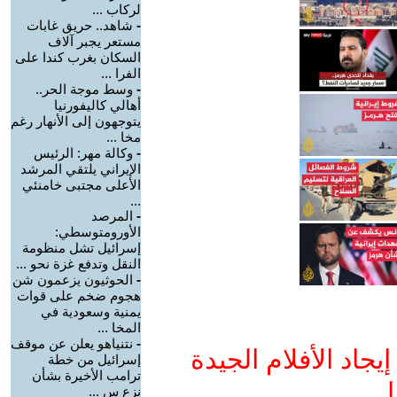
لركاب ...
-
شاهد.. حريق غابات
مستعر يجبر آلاف
السكان بغرب كندا على
الفرا ...
-
وسط موجة الحر..
أهالي كاليفورنيا
يتوجهون إلى الأنهار رغم
مخا ...
-
وكالة مهر: الرئيس
الإيراني يلتقي المرشد
الأعلى مجتبى خامنئي
...
-
المرصد
الأورومتوسطي:
إسرائيل تشل منظومة
النقل وتدفع غزة نحو ...
-
الحوثيون يزعمون شن
هجوم ضخم على قوات
يمنية وسعودية في
المخا ...
-
نتنياهو يعلن عن موقف
جاد الأفلام الجيدة
إسرائيل من خطة
ترامب الأخيرة بشأن
ا
نزع س ...