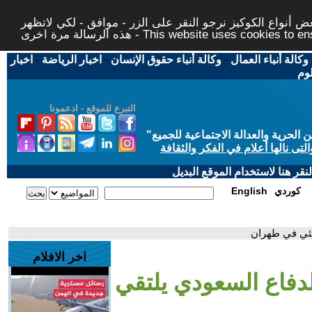
 أنواع الكوكيز نرجو النقر على الزر - موافق - لكي لاتظهر
This website uses cookies to ensure you ge
وكالة أنباء العمال
-
وكالة أنباء حقوق الإنسان
-
اخبار الرياضة
-
اخبار
لوم
التبرع للموقع - ادعمونا
حرية والعدالة الاجتماعية للجميع
"
تى نالها أعلام في الفكر والثقافة
قر هنا لاستخدام الموقع البديل
كوردي
English
منئي في طهران
اخر الافلام
الدفاع السعودي يلتقي