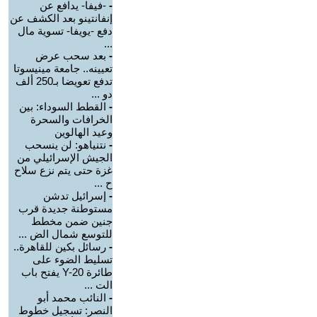
-
-فيفا- يدافع عن
إنفانتينو بعد الكشف عن
دفع -يويفا- تسوية مال
...
-
بعد سحب عرض
تعيينه.. جامعة مينيسوتا
تدفع تعويضا بـ250 ألف
دو ...
-
القطط السوداء: بين
الخرافات والسحرة
وعيد الهالوين
-
نتنياهو: لن ينسحب
الجيش الإسرائيلي من
غزة حتى يتم نزع سلاح
ح ...
-
إسرائيل تدشن
مستوطنة جديدة قرب
جنين ضمن مخطط
للتوسع شمال الض ...
-
رسائل بكين للقاهرة..
تسليط الضوء على
طائرة Y-20 يفتح باب
الت ...
-
النائب محمد أبو
النصر: تسجيل خطوط