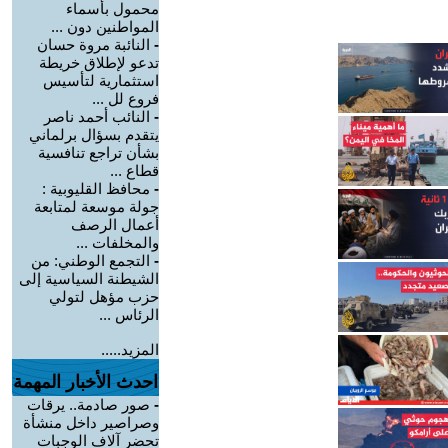
محمول بأسماء
المواطنين دون ...
-
النائبة مروة حسان
تدعو لإطلاق خريطة
استثمارية لتأسيس
فروع لل ...
-
النائب أحمد ناصر
يتقدم بسؤال برلماني
بشأن تراجع تنافسية
قطاع ...
-
محافظ القليوبية :
جولة موسعة لمتابعة
أعمال الرصف
والمخلفات ...
-
التجمع الوطني: من
الشيطنة السياسية إلى
حزب مؤهل لتولي
الرئاس ...
المزيد.....
احدث الأخبار المهمة
-
صور صادمة.. يرقات
وصراصير داخل منشأة
تحضر آلاف الوجبات