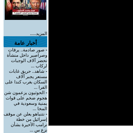
المزيد.....
أخبار عامة
-
صور صادمة.. يرقات
وصراصير داخل منشأة
تحضر آلاف الوجبات
لركاب ...
-
شاهد.. حريق غابات
مستعر يجبر آلاف
السكان بغرب كندا على
الفرا ...
-
الحوثيون يزعمون شن
هجوم ضخم على قوات
يمنية وسعودية في
المخا ...
-
نتنياهو يعلن عن موقف
إسرائيل من خطة
ترامب الأخيرة بشأن
نزع س ...