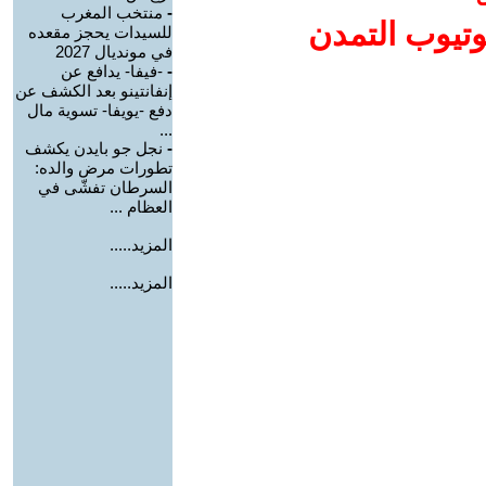
-
منتخب المغرب
وتيوب التمدن
للسيدات يحجز مقعده
في مونديال 2027
-
-فيفا- يدافع عن
إنفانتينو بعد الكشف عن
دفع -يويفا- تسوية مال
...
-
نجل جو بايدن يكشف
تطورات مرض والده:
السرطان تفشّى في
العظام ...
المزيد.....
المزيد.....