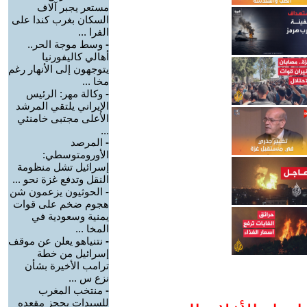
مستعر يجبر آلاف
السكان بغرب كندا على
الفرا ...
-
وسط موجة الحر..
أهالي كاليفورنيا
يتوجهون إلى الأنهار رغم
مخا ...
-
وكالة مهر: الرئيس
الإيراني يلتقي المرشد
الأعلى مجتبى خامنئي
...
-
المرصد
الأورومتوسطي:
إسرائيل تشل منظومة
النقل وتدفع غزة نحو ...
-
الحوثيون يزعمون شن
هجوم ضخم على قوات
يمنية وسعودية في
المخا ...
-
نتنياهو يعلن عن موقف
إسرائيل من خطة
ترامب الأخيرة بشأن
نزع س ...
-
منتخب المغرب
للسيدات يحجز مقعده