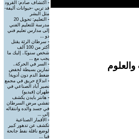
-
اكتشاف صادم: القرود
قد تربي -حيوانات أليفة-
مثل البشر
-
التعليم: تحويل 20
مدرسة للتعليم الفني
إلى مدارس تعليم فني
دو ...
-
سرطان الرئة يقتل
أكثر من 100 ألف
شخص سنويًا.. إليك ما
يجب مع ...
والعلوم
-
السر في الحركة..
تمارين بسيطة لخفض
ضغط الدم دون أدوية!
-
اندلاع حريق في مجمع
نصير آباد الصناعي في
طهران (فيديو)
-
هانتر بايدن يكشف
تفشي مرض السرطان
في جسد والده وانتقاله
إلى ...
-
الأقمار الصناعية
تكشف عن تدهور كبير
لوضع ناقلة نفط جانحة
قبا ...