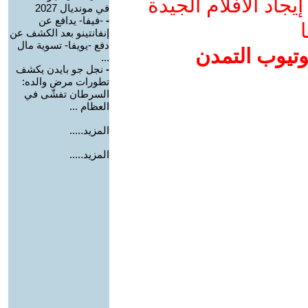
جاد الأفلام الجيدة
في مونديال 2027
-
-فيفا- يدافع عن
ا
إنفانتينو بعد الكشف عن
دفع -يويفا- تسوية مال
وتيوب التمدن
...
-
نجل جو بايدن يكشف
تطورات مرض والده:
السرطان تفشّى في
العظام ...
المزيد.....
المزيد.....