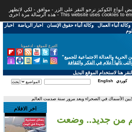
 أنواع الكوكيز نرجو النقر على الزر - موافق - لكي لاتظهر
This website uses cookies to ensure you ge
وكالة أنباء العمال
-
وكالة أنباء حقوق الإنسان
-
اخبار الرياضة
-
اخبار
لوم
التبرع للموقع - ادعمونا
حرية والعدالة الاجتماعية للجميع
"
تى نالها أعلام في الفكر والثقافة
قر هنا لاستخدام الموقع البديل
كوردي
English
لايين الأسماك في الصحراء وبعد مرور سنة صدمت العالم
اخر الافلام
لم من جديد.. وضعت