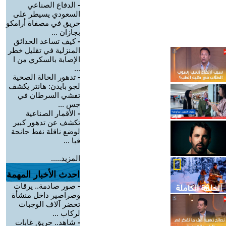
-
الدفاع الصناعي
السعودي يسيطر على
حريق في مصفاة أرامكو
بجازان ...
-
كيف تساعد الحدائق
المنزلية في تقليل خطر
الإصابة بالسكري من ا
...
-
تدهور الحالة الصحية
لجو بايدن: هانتر يكشف
تفشي السرطان في
جس ...
-
الأقمار الصناعية
تكشف عن تدهور كبير
لوضع ناقلة نفط جانحة
قبا ...
المزيد.....
احدث الأخبار المهمة
-
صور صادمة.. يرقات
وصراصير داخل منشأة
تحضر آلاف الوجبات
لركاب ...
-
شاهد.. حريق غابات