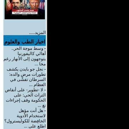
المزيد.....
اخبار الطب والعلوم
-
وسط موجة الحر..
أهالي كاليفورنيا
يتوجهون إلى الأنهار رغم
مخا ...
-
نجل جو بايدن يكشف
تطورات مرض والده:
السرطان تفشّى في
العظام ...
-
لا -تطوير- على أنقاض
التراث الحي: على
الحكومة وقف إجراءات
تغ ...
-
هل أنت مؤهل
لاستخدام الأدوية
الخافِضة للكوليسترول؟
اطلع على ...