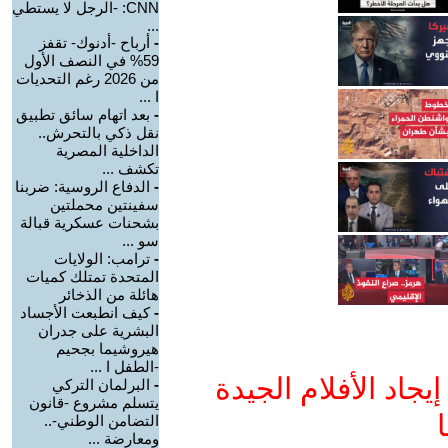
CNN: -الرجل لا يستطي
...
-
أرباح -أدنوك- تقفز
59% في النصف الأول
من 2026 رغم التحديات
ا ...
-
بعد اتهام سائق تطبيق
نقل ذكي بالتحرش..
الداخلية المصرية
تكشف ...
-
الدفاع الروسية: ضربنا
سفينتين محملتين
بشحنات عسكرية قبالة
سو ...
-
ترامب: الولايات
المتحدة تمتلك كميات
هائلة من الذخائر
-
كيف انطبعت الأجساد
البشرية على جدران
هيروشيما بجحيم
-الطفل ا ...
جاد الأفلام الجيدة
-
البرلمان التركي
يتسلم مشروع -قانون
ا
التضامن الوطني-..
ومعارضة ...