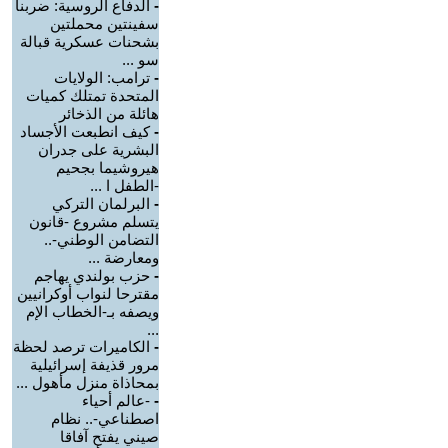
-
الدفاع الروسية: ضربنا
سفينتين محملتين
بشحنات عسكرية قبالة
سو ...
-
ترامب: الولايات
المتحدة تمتلك كميات
هائلة من الذخائر
-
كيف انطبعت الأجساد
البشرية على جدران
هيروشيما بجحيم
-الطفل ا ...
-
البرلمان التركي
يتسلم مشروع -قانون
التضامن الوطني-..
ومعارضة ...
-
حزب بولندي يهاجم
مقترحا لنواب أوكرانيين
ويصفه بـ-الخطاب الإم
...
-
الكاميرات ترصد لحظة
مرور قذيفة إسرائيلية
بمحاذاة منزل مأهول ...
-
-عالم أحياء
اصطناعي-.. نظام
صيني يفتح آفاقا