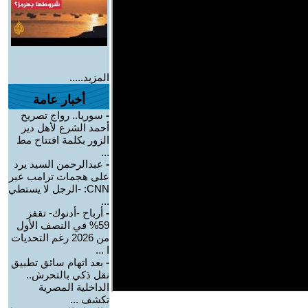
المزيد.....
أخبار عامة
-
سوريا.. رواج تصريح
أحمد الشرع لأهل دير
الزور بكلمة افتتاح مط
...
-
عبدالرحمن السيد يرد
على هجمات ترامب عبر
CNN: -الرجل لا يستطي
...
-
أرباح -أدنوك- تقفز
59% في النصف الأول
من 2026 رغم التحديات
ا ...
-
بعد اتهام سائق تطبيق
نقل ذكي بالتحرش..
الداخلية المصرية
تكشف ...