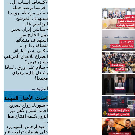
لاكتشاف أسباب ال ...
-
فرنسا ترصد حملة
تضليل مرتبطة بروسيا
تستهدف المرشح
الرئاسي غا ...
-
مباشر: إيران تحذر
دول الخليج من
استهداف منشآتها
للطاقة ردا ع ...
-
كيف ينظر أطراف
الصراع للاتفاق المرتقب
بشأن هرمز؟
-
سلام على ورق.. لماذا
يشتعل إقليم تيغراي
مجددا؟
المزيد.....
احدث الأخبار المهمة
-
سوريا.. رواج تصريح
أحمد الشرع لأهل دير
الزور بكلمة افتتاح مط
...
-
عبدالرحمن السيد يرد
على هجمات ترامب عبر