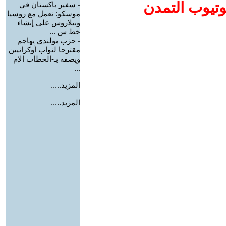
وتيوب التمدن
-
سفير باكستان في
موسكو: نعمل مع روسيا
وبيلاروس على إنشاء
خط س ...
-
حزب بولندي يهاجم
مقترحا لنواب أوكرانيين
ويصفه بـ-الخطاب الإم
...
المزيد.....
المزيد.....