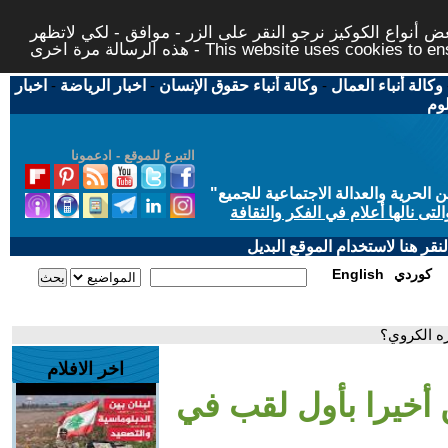
 أنواع الكوكيز نرجو النقر على الزر - موافق - لكي لاتظهر
This website uses cookies to ensure you ge
وكالة أنباء العمال
-
وكالة أنباء حقوق الإنسان
-
اخبار الرياضة
-
اخبار
لوم
التبرع للموقع - ادعمونا
حرية والعدالة الاجتماعية للجميع
"
تى نالها أعلام في الفكر والثقافة
قر هنا لاستخدام الموقع البديل
كوردي
English
ه الكروي؟
اخر الافلام
 أخيرا بأول لقب في