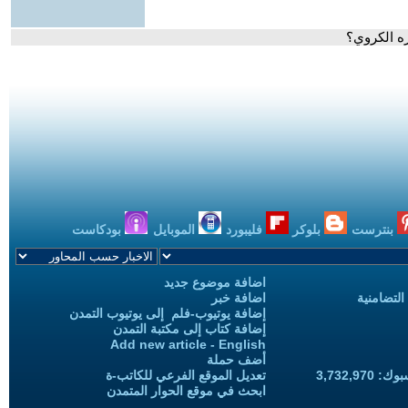
ه الكروي؟
بنترست
بلوكر
فليبورد
الموبايل
بودكاست
اضافة موضوع جديد
التضامنية
اضافة خبر
إضافة يوتيوب-فلم إلى يوتيوب التمدن
إضافة كتاب إلى مكتبة التمدن
Add new article - English
أضف حملة
3,732,97
تعديل الموقع الفرعي للكاتب-ة
ابحث في موقع الحوار المتمدن