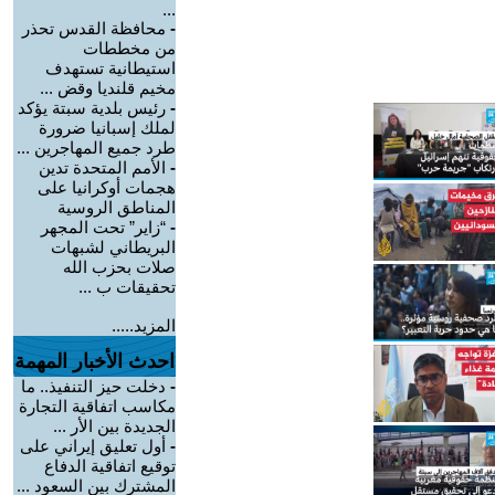
...
-
محافظة القدس تحذر
من مخططات
استيطانية تستهدف
مخيم قلنديا وقض ...
-
رئيس بلدية سبتة يؤكد
لملك إسبانيا ضرورة
طرد جميع المهاجرين ...
-
الأمم المتحدة تدين
هجمات أوكرانيا على
المناطق الروسية
-
“زاير” تحت المجهر
البريطاني لشبهات
صلات بحزب الله
تحقيقات ب ...
المزيد.....
احدث الأخبار المهمة
-
دخلت حيز التنفيذ.. ما
مكاسب اتفاقية التجارة
الجديدة بين الأر ...
-
أول تعليق إيراني على
توقيع اتفاقية الدفاع
المشترك بين السعود ...