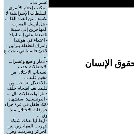
عشرات ...
-
مكتب إعلام الأسرى:
السلطات الإسرائيلية لا
تكشف عن العدد الكا ...
-
هل أرسل المغرب
المهاجرين إلى سبتة
للضغط على إسبانيا؟
-
اعتداء في هولندا
وانتزاع للطفلة ببرلين..
لاجئ فلسطيني يبحث ع
...
حقوق الإنسان
-
دمار واسع وعشرات
الاعتقالات عقب
انسحاب الاحتلال من
مخيم قلند ...
-
الاحتلال ينسحب من
قلنديا بعد اقتحام خلّف
دمارا واعتقالات بال ...
-
اليونيسف: استشهاد
300 طفل في غزة جراء
خروقات الاحتلال منذ
وق ...
-
إيطاليا تفكك شبكة
لتهريب المهاجرين بين
الجزائر وسردينيا وفرن