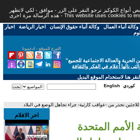
 أنواع الكوكيز نرجو النقر على الزر - موافق - لكي لاتظهر
This website uses cookies to ensure you ge
وكالة أنباء العمال
-
وكالة أنباء حقوق الإنسان
-
اخبار الرياضة
-
اخبار
لوم
التبرع للموقع - ادعمونا
حرية والعدالة الاجتماعية للجميع
"
تى نالها أعلام في الفكر والثقافة
قر هنا لاستخدام الموقع البديل
كوردي
English
للاجئين تحذر من -عواقب كارثية- جراء تجاهل الوضع في البلاد
اخر الافلام
الأمم المتحدة