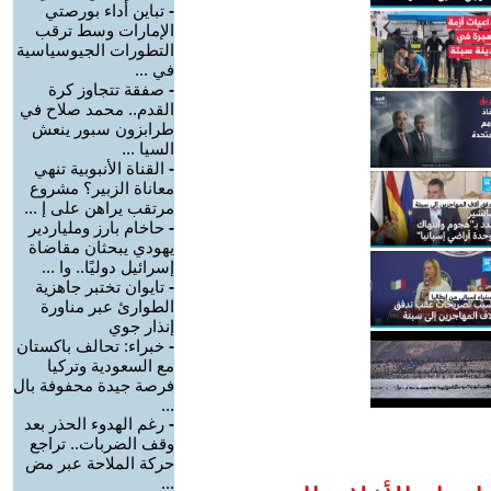
-
تباين أداء بورصتي
الإمارات وسط ترقب
التطورات الجيوسياسية
في ...
-
صفقة تتجاوز كرة
القدم.. محمد صلاح في
طرابزون سبور ينعش
السيا ...
-
القناة الأنبوبية تنهي
معاناة الزبير؟ مشروع
مرتقب يراهن على إ ...
-
حاخام بارز وملياردير
يهودي يبحثان مقاضاة
إسرائيل دوليًا.. وا ...
-
تايوان تختبر جاهزية
الطوارئ عبر مناورة
إنذار جوي
-
خبراء: تحالف باكستان
مع السعودية وتركيا
فرصة جيدة محفوفة بال
...
-
رغم الهدوء الحذر بعد
وقف الضربات.. تراجع
حركة الملاحة عبر مض
...