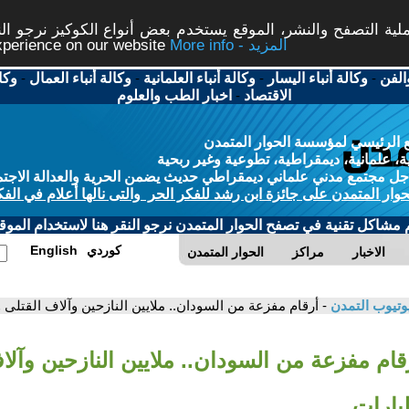
ة التصفح والنشر، الموقع يستخدم بعض أنواع الكوكيز نرجو النق
More info - المزيد
experience on our website
الفن
-
وكالة أنباء اليسار
-
وكالة أنباء العلمانية
-
وكالة أنباء العمال
-
وكا
الاقتصاد
-
اخبار الطب والعلوم
 الرئيسي لمؤسسة الحوار المتمدن
، علمانية، ديمقراطية، تطوعية وغير ربحية
ل مجتمع مدني علماني ديمقراطي حديث يضمن الحرية والعدالة الاجتم
حوار المتمدن على جائزة ابن رشد للفكر الحر والتى نالها أعلام في الفك
م مشاكل تقنية في تصفح الحوار المتمدن نرجو النقر هنا لاستخدام الموقع
كوردي
English
الاخبار
مراكز
الحوار المتمدن
وتيوب التمدن
- أرقام مفزعة من السودان.. ملايين النازحين وآلاف القتلى 
قام مفزعة من السودان.. ملايين النازحين وآلا
يارات