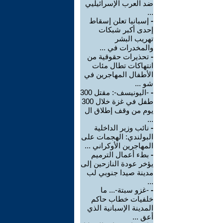
ضد العرب الإسرائيليي
...
-
إسبانيا تعلن إسقاط
إحدى أكبر شبكات
تهريب البشر
والمخدرات في ...
-
تحذيرات حقوقية من
انتهاكات تطال مئات
الأطفال المهاجرين في
شو ...
-
-اليونيسف-: مقتل 300
طفل في غزة خلال 300
يوم من وقف إطلاق ال
...
-
نائب وزير الداخلية
البولندي: الهجمات على
المهاجرين الأوكراني ...
-
بطء أعمال الترميم
يؤخر عودة النازحين إلى
مدينة صيدا جنوبي لب
...
-
-غزو سبتة-... ما
خلفيات خطاب حاكم
المدينة الإسبانية الذي
أعق ...