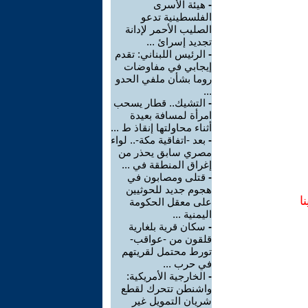
-
هيئة الأسرى
الفلسطينية تدعو
الصليب الأحمر لإدانة
تجديد إسرائ ...
-
الرئيس اللبناني: تقدم
إيجابي في مفاوضات
روما بشأن ملفي الحدو
...
-
التشيك.. قطار يسحب
امرأة لمسافة بعيدة
أثناء محاولتها إنقاذ ط ...
-
بعد -اتفاقية مكة-.. لواء
مصري سابق يحذر من
إغراق المنطقة في ...
-
قتلى ومصابون في
هجوم جديد للحوثيين
ا
على معقل الحكومة
اليمنية ...
-
سكان قرية بلغارية
قلقون من -عواقب-
تورط محتمل لقريتهم
في حرب ...
-
الخارجية الأمريكية:
واشنطن تتحرك لقطع
شريان التمويل غير