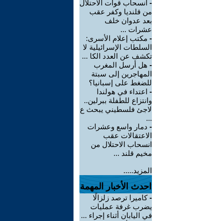
-
انسحاب قوات الاحتلال
من قلنديا وكفر عقب
بعد عدوان خلف
عشرات ...
-
مكتب إعلام الأسرى:
السلطات الإسرائيلية لا
تكشف عن العدد الكا ...
-
هل أرسل المغرب
المهاجرين إلى سبتة
للضغط على إسبانيا؟
-
اعتداء في هولندا
وانتزاع للطفلة ببرلين..
لاجئ فلسطيني يبحث ع
...
-
دمار واسع وعشرات
الاعتقالات عقب
انسحاب الاحتلال من
مخيم قلند ...
المزيد.....
احدث الأخبار المهمة
-
كاميرا ترصد زلزالًا
يضرب غرفة عمليات
في اليابان أثناء إجراء ...