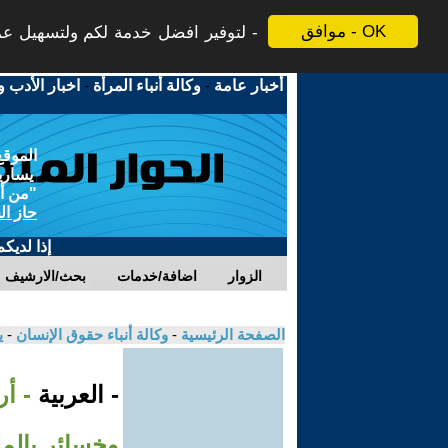
موافق - OK
لتوفير افضل خدمة لكم ولتسهيل عملي
أخبار عامة
-
وكالة أنباء المرأة
-
اخبار الأدب و
الموقع
يسارية
"من أج
حاز ال
إذا لديك
الزوار
اضافة/خدمات
بحث/الارشيف
الصفحة الرئيسية
-
وكالة أنباء حقوق الإنسان
-
ي
- العربية
- أر
وخسائر بالمل