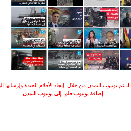
ادعم يوتيوب التمدن من خلال إيجاد الأفلام الجيدة وإرسالها الين
إضافة يوتيوب-فلم إلى يوتيوب التمدن