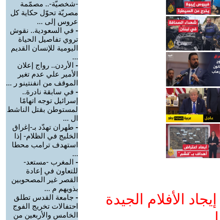
-شخصيّة-.. مصمّمة
مصريّة تحوّل حكاية كل
عروس إلى ...
-
في السعودية.. نقوش
تروي تفاصيل الحياة
اليومية للإنسان القديم
...
-
الأردن.. رواج إعلان
الأمير علي عدم تغير
الموقف من انفنتينو ر ...
-
في سابقة نادرة..
إسرائيل توجه اتهامًا
لمستوطن بقتل الناشط
ال ...
-
طهران تهدّد بـ-إغراق
الخليج في الظلام- إذا
استهدف ترامب محطا
...
-
المغرب -مستعد-
للتعاون في إعادة
القصر غير المصحوبين
بذويهم م ...
جاد الأفلام الجيدة
-
جامعة القدس تطلق
احتفالات تخريج الفوج
ا
الخامس والأربعين من