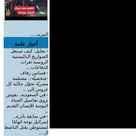
المزيد.....
أخبار عامة
-
تحليل: كيف تستغل
الصواريخ الباليستية
الروسية ثغرات
الدفاعات ...
-
فساتين زفاف
-شخصيّة-.. مصمّمة
مصريّة تحوّل حكاية كل
عروس إلى ...
-
في السعودية.. نقوش
تروي تفاصيل الحياة
اليومية للإنسان القديم
...
-
في سابقة نادرة..
إسرائيل توجه اتهامًا
لمستوطن بقتل الناشط
ال ...