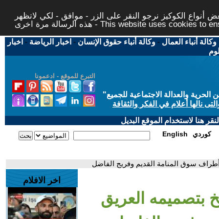
 أنواع الكوكيز نرجو النقر على الزر - موافق - لكي لاتظهر
This website uses cookies to ensure you ge
وكالة أنباء العمال
-
وكالة أنباء حقوق الإنسان
-
اخبار الرياضة
-
اخبار
لوم
التبرع للموقع - ادعمونا
حرية والعدالة الاجتماعية للجميع
"
تى نالها أعلام في الفكر والثقافة
قر هنا لاستخدام الموقع البديل
كوردي
English
طراف سوق المنامة القديم وفريج الفاضل
اخر الافلام
 بتصميمه العريق