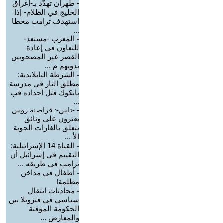
-
طهران تهدّد بـ-إغراق
الخليج في الظلام- إذا
استهدف ترامب محطا
...
-
المغرب -مستعد-
للتعاون في إعادة
القصر غير المصحوبين
بذويهم م ...
-
الشرطة التايلاندية:
مطلق النار في مدرسة
بانكوك قتل أجداده قب
...
-
-تاس-: قراصنة روس
يعثرون على وثائق
تتعلق بالغارات الجوية
الأ ...
-
القناة 14 الإسرائيلية:
التقييم في إسرائيل أن
ترامب في طريقه ...
-
أطفال في مداخن
مظلمة!
-
محادثات انتقال
سياسي في فنزويلا بين
الحكومة المؤقتة
والمعارض ...