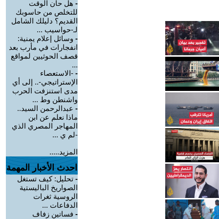
-
هل حان الوقت
للتخلص من حاسوبك
القديم؟ دليلك الشامل
لـ-حواسيب ...
-
وسائل إعلام يمنية:
انفجارات في مأرب بعد
قصف الحوثيين لمواقع
...
-
-الاستعصاء
الإستراتيجي-.. إلى أي
مدى استنزفت الحرب
واشنطن وط ...
-
عبدالرحمن السيد..
ماذا نعلم عن ابن
المهاجر المصري الذي
-لم ي ...
المزيد.....
احدث الأخبار المهمة
-
تحليل: كيف تستغل
الصواريخ الباليستية
الروسية ثغرات
الدفاعات ...
-
فساتين زفاف