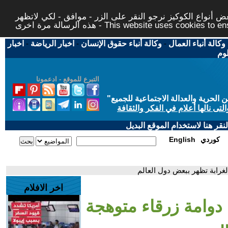
 أنواع الكوكيز نرجو النقر على الزر - موافق - لكي لاتظهر
This website uses cookies to ensure you ge
وكالة أنباء العمال
-
وكالة أنباء حقوق الإنسان
-
اخبار الرياضة
-
اخبار
لوم
التبرع للموقع - ادعمونا
حرية والعدالة الاجتماعية للجميع
"
تى نالها أعلام في الفكر والثقافة
قر هنا لاستخدام الموقع البديل
كوردي
English
غرابة تظهر ببعض دول العالم
اخر الافلام
دوامة زرقاء متوهجة