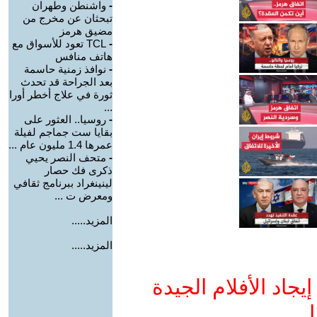
-
واشنطن وطهران
تبحثان عن مخرج من
مضيق هرمز
-
TCL تعود للأسواق مع
هاتف منافس
-
نوافذ زمنية حاسمة
بعد الجراحة قد تحدث
ثورة في علاج أخطر أورا
...
-
روسيا.. العثور على
بقايا ست جماجم لفيلة
عمرها 1.4 مليون عام ...
-
متحف النصر يحيي
ذكرى فك حصار
لينينغراد ببرنامج ثقافي
ومعرض ت ...
المزيد.....
المزيد.....
جاد الأفلام الجيدة
ا