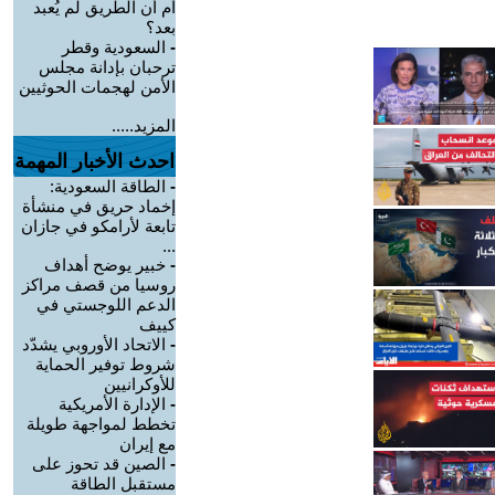
أم أن الطريق لم يُعبد
بعد؟
-
السعودية وقطر
ترحبان بإدانة مجلس
الأمن لهجمات الحوثيين
المزيد.....
احدث الأخبار المهمة
-
الطاقة السعودية:
إخماد حريق في منشأة
تابعة لأرامكو في جازان
...
-
خبير يوضح أهداف
روسيا من قصف مراكز
الدعم اللوجستي في
كييف
-
الاتحاد الأوروبي يشدّد
شروط توفير الحماية
للأوكرانيين
-
الإدارة الأمريكية
تخطط لمواجهة طويلة
مع إيران
-
الصين قد تحوز على
مستقبل الطاقة