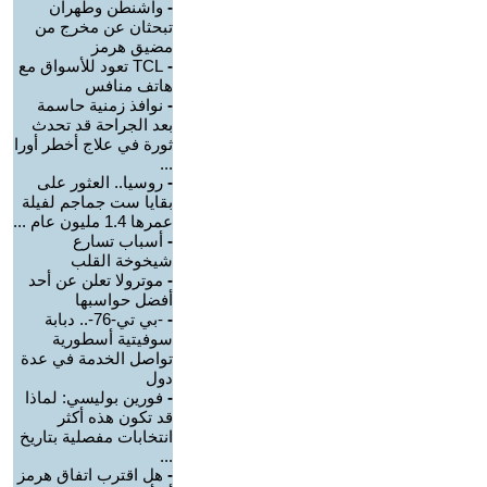
-
واشنطن وطهران
تبحثان عن مخرج من
مضيق هرمز
-
TCL تعود للأسواق مع
هاتف منافس
-
نوافذ زمنية حاسمة
بعد الجراحة قد تحدث
ثورة في علاج أخطر أورا
...
-
روسيا.. العثور على
بقايا ست جماجم لفيلة
عمرها 1.4 مليون عام ...
-
أسباب تسارع
شيخوخة القلب
-
موترولا تعلن عن أحد
أفضل حواسبها
-
-بي تي-76-.. دبابة
سوفيتية أسطورية
تواصل الخدمة في عدة
دول
-
فورين بوليسي: لماذا
قد تكون هذه أكثر
انتخابات مفصلية بتاريخ
...
-
هل اقترب اتفاق هرمز