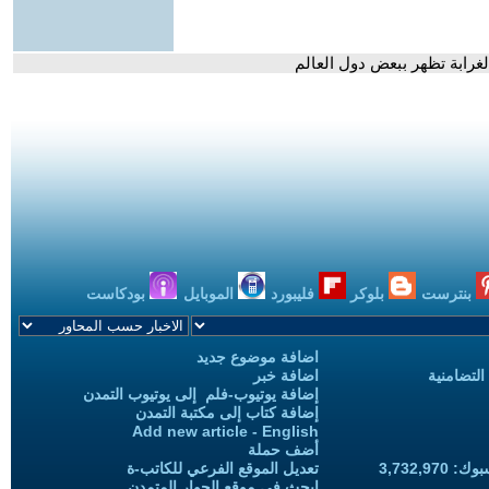
غرابة تظهر ببعض دول العالم
بنترست
بلوكر
فليبورد
الموبايل
بودكاست
اضافة موضوع جديد
التضامنية
اضافة خبر
إضافة يوتيوب-فلم إلى يوتيوب التمدن
إضافة كتاب إلى مكتبة التمدن
Add new article - English
أضف حملة
3,732,97
تعديل الموقع الفرعي للكاتب-ة
ابحث في موقع الحوار المتمدن