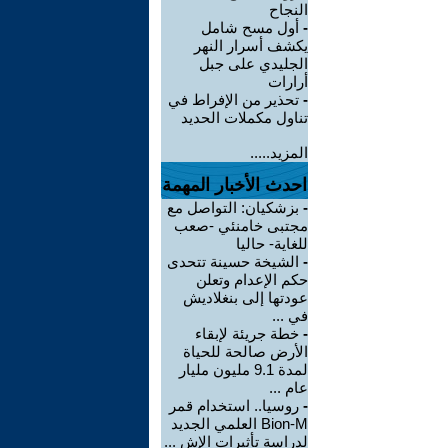
النجاح
-
أول مسح شامل
يكشف أسرار النهر
الجليدي على جبل
أرارات
-
تحذير من الإفراط في
تناول مكملات الحديد
المزيد.....
احدث الأخبار المهمة
-
بزشكيان: التواصل مع
مجتبى خامنئي -صعب
للغاية- حاليا
-
الشيخة حسينة تتحدى
حكم الإعدام وتعلن
عودتها إلى بنغلاديش
في ...
-
خطة جريئة لإبقاء
الأرض صالحة للحياة
لمدة 9.1 مليون مليار
عام ...
-
روسيا.. استخدام قمر
Bion-M العلمي الجديد
لدراسة تأثيرات الإش ...