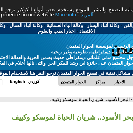
ة التصفح والنشر، الموقع يستخدم بعض أنواع الكوكيز نرجو النق
More info - المزيد
experience on our website
الفن
-
وكالة أنباء اليسار
-
وكالة أنباء العلمانية
-
وكالة أنباء العمال
-
وكا
الاقتصاد
-
اخبار الطب والعلوم
 الرئيسي لمؤسسة الحوار المتمدن
، علمانية، ديمقراطية، تطوعية وغير ربحية
ل مجتمع مدني علماني ديمقراطي حديث يضمن الحرية والعدالة الاجتم
حوار المتمدن على جائزة ابن رشد للفكر الحر والتى نالها أعلام في الفك
م مشاكل تقنية في تصفح الحوار المتمدن نرجو النقر هنا لاستخدام الموقع
كوردي
English
الاخبار
مراكز
الحوار المتمدن
- البحر الأسود.. شريان الحياة لموسكو وكييف
لبحر الأسود.. شريان الحياة لموسكو وكييف