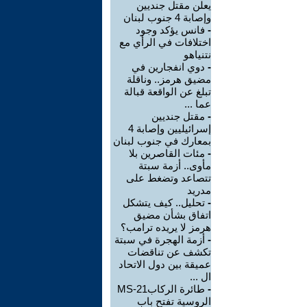
يعلن مقتل جنديين
وإصابة 4 جنوب لبنان
-
فانس يؤكد وجود
اختلافات في الرأي مع
نتنياهو
-
دوي انفجارين في
مضيق هرمز.. وناقلة
تبلغ عن الواقعة قبالة
عما ...
-
مقتل جنديين
إسرائيليين وإصابة 4
بمعارك في جنوب لبنان
-
مئات القاصرين بلا
مأوى.. أزمة سبتة
تتصاعد وتضغط على
مدريد
-
تحليل.. كيف يتشكل
اتفاق بشأن مضيق
هرمز لا يريده ترامب؟
-
أزمة الهجرة في سبتة
تكشف عن تناقضات
عميقة بين دول الاتحاد
ال ...
-
طائرة الركابMS-21
الروسية تفتح باب