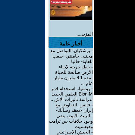
المزيد.....
أخبار عامة
-
بزشكيان: التواصل مع
مجتبى خامنئي -صعب
للغاية- حاليا
-
خطة جريئة لإبقاء
الأرض صالحة للحياة
لمدة 9.1 مليون مليار
عام ...
-
روسيا.. استخدام قمر
Bion-M العلمي الجديد
لدراسة تأثيرات الإش ...
-
فانس: التفاوض مع
إيران -معقد وشائك-
-
البيت الأبيض ينفي
وجود خلافات بين ترامب
وهيغسيث
-
الجيش الإسرائيلي