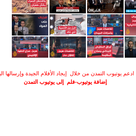
ادعم يوتيوب التمدن من خلال إيجاد الأفلام الجيدة وإرسالها الين
إضافة يوتيوب-فلم إلى يوتيوب التمدن