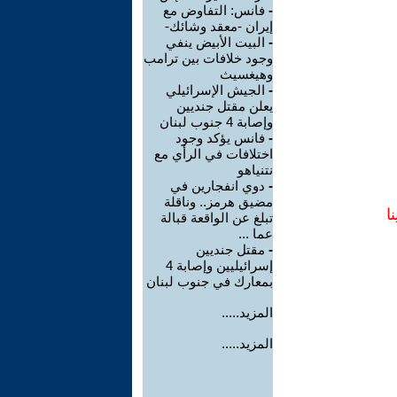
-
فانس: التفاوض مع
إيران -معقد وشائك-
-
البيت الأبيض ينفي
وجود خلافات بين ترامب
وهيغسيث
-
الجيش الإسرائيلي
يعلن مقتل جنديين
وإصابة 4 جنوب لبنان
-
فانس يؤكد وجود
اختلافات في الرأي مع
نتنياهو
-
دوي انفجارين في
مضيق هرمز.. وناقلة
ا
تبلغ عن الواقعة قبالة
عما ...
-
مقتل جنديين
إسرائيليين وإصابة 4
بمعارك في جنوب لبنان
المزيد.....
المزيد.....