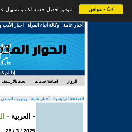
موافق - OK
لتوفير افضل خدمة لكم ولتسهيل عملي
أخبار عامة
-
وكالة أنباء المرأة
-
اخبار الأدب و
الموقع
يسارية
"من أج
حاز ال
إذا لديك
الزوار
اضافة/خدمات
بحث/الارشيف
الصفحة الرئيسية
-
أخبار عامة
-
يوتيوب التمدن
- العربية
- ا
2025 / 3 / 26