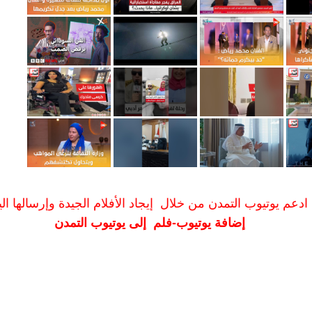
ادعم يوتيوب التمدن من خلال إيجاد الأفلام الجيدة وإرسالها الين
إضافة يوتيوب-فلم إلى يوتيوب التمدن