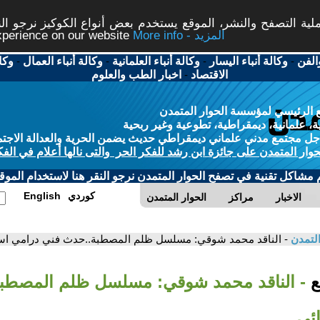
ة التصفح والنشر، الموقع يستخدم بعض أنواع الكوكيز نرجو النق
More info - المزيد
experience on our website
الفن
-
وكالة أنباء اليسار
-
وكالة أنباء العلمانية
-
وكالة أنباء العمال
-
وكا
الاقتصاد
-
اخبار الطب والعلوم
 الرئيسي لمؤسسة الحوار المتمدن
، علمانية، ديمقراطية، تطوعية وغير ربحية
ل مجتمع مدني علماني ديمقراطي حديث يضمن الحرية والعدالة الاجتم
حوار المتمدن على جائزة ابن رشد للفكر الحر والتى نالها أعلام في الفك
م مشاكل تقنية في تصفح الحوار المتمدن نرجو النقر هنا لاستخدام الموقع
كوردي
English
الاخبار
مراكز
الحوار المتمدن
التمدن
- الناقد محمد شوقي: مسلسل ظلم المصطبة..حدث فني درامي است
بع
- الناقد محمد شوقي: مسلسل ظلم المصطب
ائي