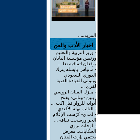
المزيد.....
اخبار الأدب والفن
-
وزير التربية والتعليم
ورئيس مؤسسة اليابان
يوقعان اتفاقية تعا ...
-
ماتياس يايسله يترك
الدوري السعودي
ويتولى القيادة الفنية
لفري ...
-
منزل الفنان الروسي
ريبين -بيناتي- يفتح
أبوابه للزوار قبل اكت ...
-
النائب نهلة الأفندي:
-المدى- كرّست الإعلام
الحر ورسخت ثقافة ...
-
لوحات تروي
الحكايات.. معرض
يحتفي بإرث الفنان