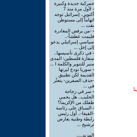
جمركية جديدة وكبيرة
-
لأول مرة منذ 7
أكتوبر.. إسرائيل توجه
اتهاماً إلى مستوطن
بقت ...
-
-من يرفض المغادرة
فليمت عطشاً-..
سياسي إسرائيلي يدعو
إلى إخل ...
-
في ذكرى تأسيسها..
سفارة فلسطين: المدى
منبر للتنوير والكلمة ا ...
-
سوريا تودع ليرتها
القديمة لكن تطبيق
-حذف الصفرين- يتعثّر
في ...
ا
-
سر في زجاجة
الحليب.. هل يحمي
طفلك من الإكزيما؟
-
السباق على رئاسة
-الفيفا-.. أول رئيس
رابطة وطنية يعارض
ترشيح ...
المزيد.....