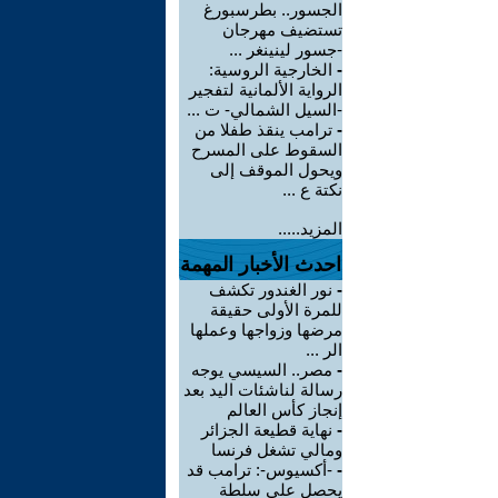
الجسور.. بطرسبورغ
تستضيف مهرجان
-جسور لينينغر ...
-
الخارجية الروسية:
الرواية الألمانية لتفجير
-السيل الشمالي- ت ...
-
ترامب ينقذ طفلا من
السقوط على المسرح
ويحول الموقف إلى
نكتة ع ...
المزيد.....
احدث الأخبار المهمة
-
نور الغندور تكشف
للمرة الأولى حقيقة
مرضها وزواجها وعملها
الر ...
-
مصر.. السيسي يوجه
رسالة لناشئات اليد بعد
إنجاز كأس العالم
-
نهاية قطيعة الجزائر
ومالي تشغل فرنسا
-
-أكسيوس-: ترامب قد
يحصل على سلطة