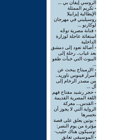
الروسي إيفان بي ...
-
تكريم الممثلة
الإيطالية إيزابيلا
روسيليني في مهرجان
لوكارنو ...
-
فنانة مصرية توجّه
استغاثة عاجلة لوزارة
الداخلية
-
أصالة تعود إلى دمشق
بعد غياب.. رحلة إلى
البيوت التي خبأت طفو
...
-
الإرميتاج يبحث عن
أسرار فينوس تاوريد..
من مصدر الرخام إلى
أل ...
-
حجر رشيد مفتاح فهم
اللغة المصرية القديمة
-
القدس... معركة
الرواية التي لا يجوز أن
نخسرها
-
بوتين يعلق على قصة
مؤثرة من يوم النصر:
-وسيكون هناك حليب-
-
الموسيقى تعانق