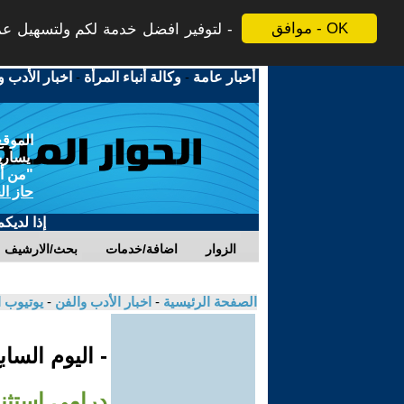
موافق - OK
لتوفير افضل خدمة لكم ولتسهيل عملي
أخبار عامة
-
وكالة أنباء المرأة
-
اخبار الأدب و
الموقع
يسارية
"من أج
حاز ال
إذا لديك
الزوار
اضافة/خدمات
بحث/الارشيف
الصفحة الرئيسية
-
اخبار الأدب والفن
-
يوتيوب 
- اليوم السا
درامي استثن