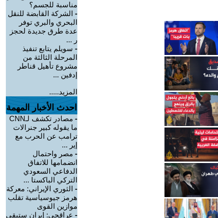
مناسبة للجسم؟
-
الشركة القابضة للنقل
البحري والبري توفر
عدة طرق جديدة لحجز
ر ...
-
سويلم يتابع تنفيذ
المرحلة الثالثة من
مشروع تأهيل قناطر
إدفين ...
المزيد.....
احدث الأخبار المهمة
-
مصادر تكشف لـCNN
ما يقوله كبير جنرالات
ترامب عن الحرب مع
إير ...
-
مصر واحتمال
انضمامها للاتفاق
الدفاعي السعودي
التركي الباكستا ...
-
الثوري الإيراني: معركة
هرمز جيوسياسية تقلب
موازين القوى
-
عراقجي: إيران ستبقى