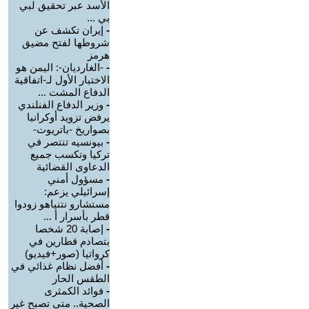
الأسد عبر تحقيق لبي
بي ...
-
إيران تكشف عن
شروطها لفتح مضيق
هرمز
-
-الغارديان-: اليمن هو
الاختبار الأول لـ-اتفاقية
الدفاع المشت ...
-
وزير الدفاع الفنلندي
يرفض تزويد أوكرانيا
بصواريخ -باتريوت-
-
بيونسيه تنتصر في
تركيا وتكسب جميع
الدعاوى القضائية
-
مسؤول أمني
إسرائيلي يزعم:
مستشارو نتنياهو زودوا
قطر بأسرار أ ...
-
إصابة 20 شخصا
بتصادم قطارين في
كرواتيا (صور+فيديو)
-
أفضل نظام غذائي في
الطقس الحار
-
فوائد الكمثرى
الصحية.. متى تصبح غير