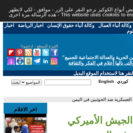
 أنواع الكوكيز نرجو النقر على الزر - موافق - لكي لاتظهر
This website uses cookies to ensure you ge
وكالة أنباء العمال
-
وكالة أنباء حقوق الإنسان
-
اخبار الرياضة
-
اخبار
لوم
التبرع للموقع - ادعمونا
حرية والعدالة الاجتماعية للجميع
"
تى نالها أعلام في الفكر والثقافة
قر هنا لاستخدام الموقع البديل
كوردي
English
العسكرية ضد الحوثيين في اليمن
اخر الافلام
الجيش الأميركي