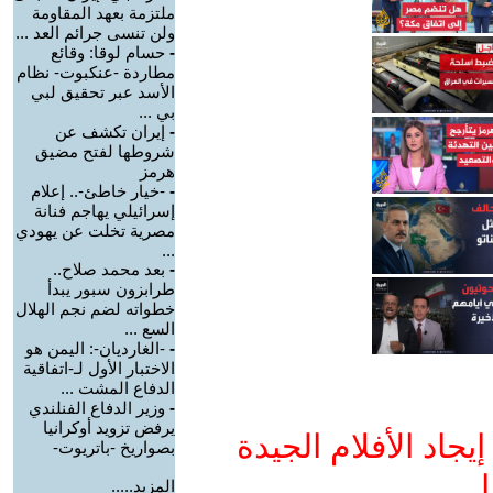
ملتزمة بعهد المقاومة
ولن تنسى جرائم العد ...
-
حسام لوقا: وقائع
مطاردة -عنكبوت- نظام
الأسد عبر تحقيق لبي
بي ...
-
إيران تكشف عن
شروطها لفتح مضيق
هرمز
-
-خيار خاطئ-.. إعلام
إسرائيلي يهاجم فنانة
مصرية تخلت عن يهودي
...
-
بعد محمد صلاح..
طرابزون سبور يبدأ
خطواته لضم نجم الهلال
السع ...
-
-الغارديان-: اليمن هو
الاختبار الأول لـ-اتفاقية
الدفاع المشت ...
-
وزير الدفاع الفنلندي
يرفض تزويد أوكرانيا
جاد الأفلام الجيدة
بصواريخ -باتريوت-
ا
المزيد.....