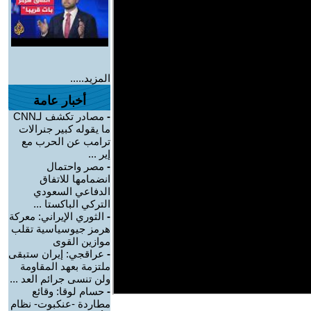
المزيد.....
أخبار عامة
-
مصادر تكشف لـCNN
ما يقوله كبير جنرالات
ترامب عن الحرب مع
إير ...
-
مصر واحتمال
انضمامها للاتفاق
الدفاعي السعودي
التركي الباكستا ...
-
الثوري الإيراني: معركة
هرمز جيوسياسية تقلب
موازين القوى
-
عراقجي: إيران ستبقى
ملتزمة بعهد المقاومة
ولن تنسى جرائم العد ...
-
حسام لوقا: وقائع
مطاردة -عنكبوت- نظام