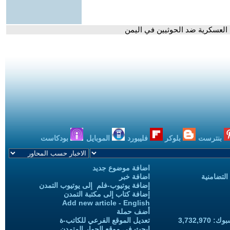
العسكرية ضد الحوثيين في اليمن
بنترست
بلوكر
فليبورد
الموبايل
بودكاست
اضافة موضوع جديد
التضامنية
اضافة خبر
إضافة يوتيوب-فلم إلى يوتيوب التمدن
إضافة كتاب إلى مكتبة التمدن
Add new article - English
أضف حملة
3,732,97
تعديل الموقع الفرعي للكاتب-ة
ابحث في موقع الحوار المتمدن