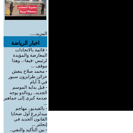
المزيد.....
اخبار الرياضة
-
قائمة بالاتحادات
المعارضة والمؤيدة
لرئيس -فيفا-.. وهذا
موقف ...
-
محمد صلاح ينعش
خزائن طرابزون سبور
في 3 أيام
-
قبل بداية الموسم
الجديد.. رونالدو يوجه
صدمة كبرى إلى جماهير
...
-
بالفيديو.. مهاجم
ميدلزبرغ أول ضحايا
القانون الجديد في
إنجلتر ...
-
بين التأكيد والنفي..