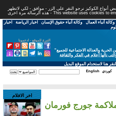
 أنواع الكوكيز نرجو النقر على الزر - موافق - لكي لاتظهر
This website uses cookies to ensure you ge
وكالة أنباء العمال
-
وكالة أنباء حقوق الإنسان
-
اخبار الرياضة
-
اخبار
لوم
التبرع للموقع - ادعمونا
حرية والعدالة الاجتماعية للجميع
"
تى نالها أعلام في الفكر والثقافة
قر هنا لاستخدام الموقع البديل
كوردي
English
اخر الافلام
لاكمة جورج فورمان