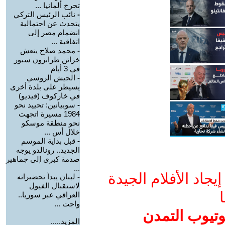
تحرج ألمانيا ...
-
نائب الرئيس التركي
يتحدث عن احتمالية
انضمام مصر إلى
اتفاقية ...
-
محمد صلاح ينعش
خزائن طرابزون سبور
في 3 أيام
-
الجيش الروسي
يسيطر على بلدة أخرى
في خاركوف (فيديو)
-
سوبيانين: تحييد نحو
1984 مسيرة اتجهت
نحو منطقة موسكو
خلال أس ...
-
قبل بداية الموسم
الجديد.. رونالدو يوجه
صدمة كبرى إلى جماهير
...
جاد الأفلام الجيدة
-
لبنان يبدأ تحضيراته
لاستقبال الفيول
ا
العراقي عبر سوريا..
واجت ...
وتيوب التمدن
المزيد.....