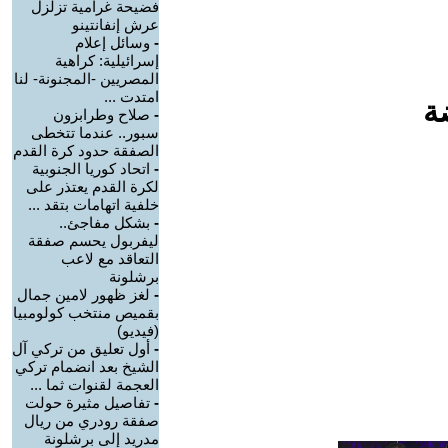
فضيحة غرامية تزلزل
عرش إنفانتينو
-
وسائل إعلام
إسرائيلية: كراهية
المصريين -المجنونة- لنا
امتدت ...
ة
-
صلاح وطرابزون
سبور.. عندما تتخطى
الصفقة حدود كرة القدم
-
اتحاد كوريا الجنوبية
لكرة القدم يعتذر على
خلفية اتهامات بتقد ...
-
بشكل مفاجئ..
ليفربول يحسم صفقة
التعاقد مع لاعب
برشلونة
-
لغز ظهور لامين جمال
بقميص منتخب كولومبيا
(فيديو)
-
أول تعليق من تركي آل
الشيخ بعد انضمام تركي
العجمة لقنوات ثما ...
-
تفاصيل مثيرة حولت
صفقة رودري من ريال
مدريد إلى برشلونة