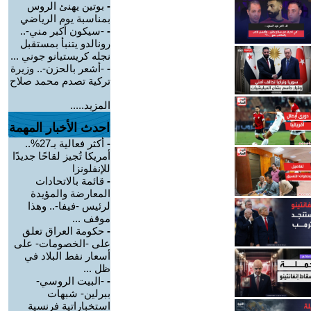
-
بوتين يهنئ الروس
بمناسبة يوم الرياضي
-
-سيكون أكبر مني-..
رونالدو يتنبأ بمستقبل
نجله كريستيانو جوني ...
-
-أشعر بالحزن-.. وزيرة
تركية تصدم محمد صلاح
المزيد.....
احدث الأخبار المهمة
-
أكثر فعالية بـ27%..
أمريكا تُجيز لقاحًا جديدًا
للإنفلونزا
-
قائمة بالاتحادات
المعارضة والمؤيدة
لرئيس -فيفا-.. وهذا
موقف ...
-
حكومة العراق تعلق
على -الخصومات- على
أسعار نفط البلاد في
ظل ...
-
-البيت الروسي-
ببرلين- شبهات
استخباراتية فرنسية