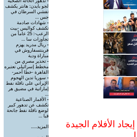
-
تدهور الحالة الصحية
لجو بايدن: هانتر يكشف
تفشي السرطان في
جس ...
-
شهادات صادمة
تكشف كواليس -بيت
الرعب-: 25 عاماً من
تجاوزات سا ...
-
ريال مدريد يهزم
فرينتسفاروش في
مباراة ودية
-
تحذير مصري من
مخطط إسرائيلي تعتبره
القاهرة -خطا أحمر-
-
سوريا تدين الهجوم
الإيراني على ناقلة نفط
إماراتية في مضيق هر
...
-
الأقمار الصناعية
تكشف عن تدهور كبير
لوضع ناقلة نفط جانحة
قبا ...
جاد الأفلام الجيدة
المزيد.....
ا