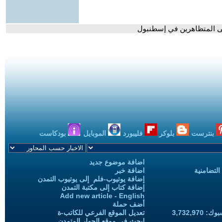
على المتظاهرين في إسطنبول
بنترست
بلوكر
فليبورد
الموبايل
بودكاست
اضافة موضوع جديد
التضامنية
اضافة خبر
إضافة يوتيوب-فلم إلى يوتيوب التمدن
إضافة كتاب إلى مكتبة التمدن
Add new article - English
أضف حملة
3,732,97
تعديل الموقع الفرعي للكاتب-ة
ابحث في موقع الحوار المتمدن