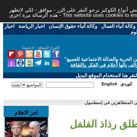
 أنواع الكوكيز نرجو النقر على الزر - موافق - لكي لاتظهر
This website uses cookies to ensure you ge
وكالة أنباء العمال
-
وكالة أنباء حقوق الإنسان
-
اخبار الرياضة
-
اخبار
لوم
التبرع للموقع - ادعمونا
حرية والعدالة الاجتماعية للجميع
"
تى نالها أعلام في الفكر والثقافة
قر هنا لاستخدام الموقع البديل
كوردي
English
على المتظاهرين في إسطنبول
اخر الافلام
طلق رذاذ الفلفل