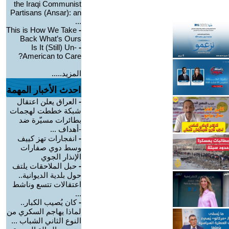
the Iraqi Communist
Partisans (Ansar): an
...
This is How We Take
-
Back What’s Ours
Is It (Still) Un-
-
American to Care?
المزيد.....
احدث الأخبار المهمة
-
العراق يعلن اعتقال
شبكة خططت لهجمات
بطائرات مسيّرة ضد
-أهداف ...
-
انفجارات تهز كييف
وسط دوي صفارات
الإنذار الجوي
-
حبل الملاحقات يلتف
حول بلدية الديوانية..
اعتقالات تتسع وناشط
...
-
كان يُصيب الكبار..
لماذا يهاجم السكري من
النوع الثاني الشباب ...