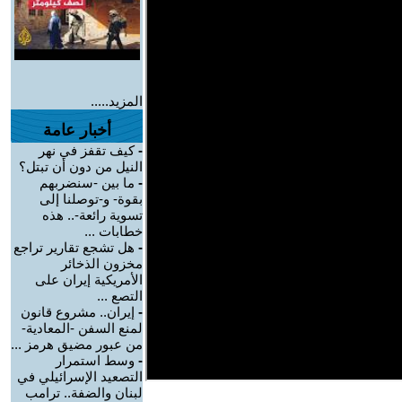
المزيد.....
أخبار عامة
-
كيف تقفز في نهر
النيل من دون أن تبتل؟
-
ما بين -سنضربهم
بقوة- و-توصلنا إلى
تسوية رائعة-.. هذه
خطابات ...
-
هل تشجع تقارير تراجع
مخزون الذخائر
الأمريكية إيران على
التصع ...
-
إيران.. مشروع قانون
لمنع السفن -المعادية-
من عبور مضيق هرمز ...
-
وسط استمرار
التصعيد الإسرائيلي في
لبنان والضفة.. ترامب