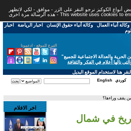
 أنواع الكوكيز نرجو النقر على الزر - موافق - لكي لاتظهر
This website uses cookies to ensure you ge
وكالة أنباء العمال
-
وكالة أنباء حقوق الإنسان
-
اخبار الرياضة
-
اخبار
لوم
التبرع للموقع - ادعمونا
حرية والعدالة الاجتماعية للجميع
"
تى نالها أعلام في الفكر والثقافة
قر هنا لاستخدام الموقع البديل
كوردي
English
ن يقف وراءها؟
اخر الافلام
ريخ في شمال