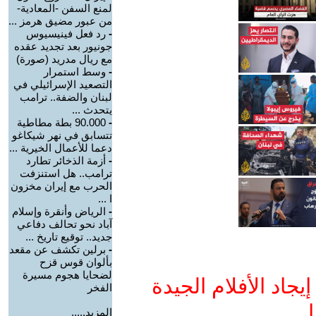
لمنع السفن -المعادية-
من عبور مضيق هرمز ...
-
رد فعل فينيسيوس
جونيور بعد تجديد عقده
مع ريال مدريد (صورة)
-
وسط استمرار
التصعيد الإسرائيلي في
لبنان والضفة.. ترامب
يتحدث ...
-
90.000 بطة مطاطية
تتسابق في نهر شيكاغو
دعما للأعمال الخيرية ...
-
أزمة الذخائر تطارد
ترامب.. هل استنزفت
الحرب مع إيران مخزون
ا ...
-
الرياض وأنقرة وإسلام
آباد نحو تحالف دفاعي
جديد.. توقيع تاريخ ...
-
برلين تكشف عن مقعد
بألوان قوس قزح
لضحايا هجوم مسيرة
جاد الأفلام الجيدة
الفخر
ا
المزيد.....