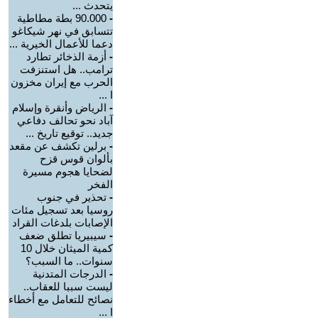
يتحدث ...
-
90.000 بطة مطاطية
تتسابق في نهر شيكاغو
دعما للأعمال الخيرية ...
-
أزمة الذخائر تطارد
ترامب.. هل استنزفت
الحرب مع إيران مخزون
ا ...
-
الرياض وأنقرة وإسلام
آباد نحو تحالف دفاعي
جديد.. توقيع تاريخ ...
-
برلين تكشف عن مقعد
بألوان قوس قزح
لضحايا هجوم مسيرة
الفخر
-
تحذير في جنوب
روسيا بعد تسجيل مئات
الإصابات بلدغات القراد
-
سيبيريا تطلق ضعف
كمية الميثان خلال 10
سنوات.. ما السبب؟
-
الدرجات المتدنية
ليست سببا للعقاب..
نصائح للتعامل مع أخطاء
ا ...