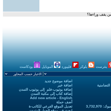
ن يقف وراءها؟
بنترست
بلوكر
فليبورد
الموبايل
بودكاست
اضافة موضوع جديد
التضامنية
اضافة خبر
إضافة يوتيوب-فلم إلى يوتيوب التمدن
إضافة كتاب إلى مكتبة التمدن
Add new article - English
أضف حملة
3,732,97
تعديل الموقع الفرعي للكاتب-ة
ابحث في موقع الحوار المتمدن