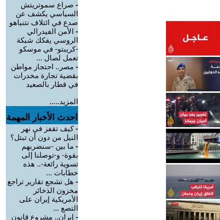
-
صراع سموتريتش
السياسي يكشف عن
صدع في ائتلاف نتنياهو
-
الأمن الفيدرالي
الروسي يفكك شبكة
-كريبتو- في موسكو
تعمل لصال ...
-
مصر.. احتجاز مواطن
بقضية تجارة مخدرات
في قطار بالصعيد
المزيد.....
احدث الأخبار المهمة
-
كيف تقفز في نهر
النيل من دون أن تبتل؟
-
ما بين -سنضربهم
بقوة- و-توصلنا إلى
تسوية رائعة-.. هذه
خطابات ...
-
هل تشجع تقارير تراجع
مخزون الذخائر
الأمريكية إيران على
التصع ...
-
إيران.. مشروع قانون