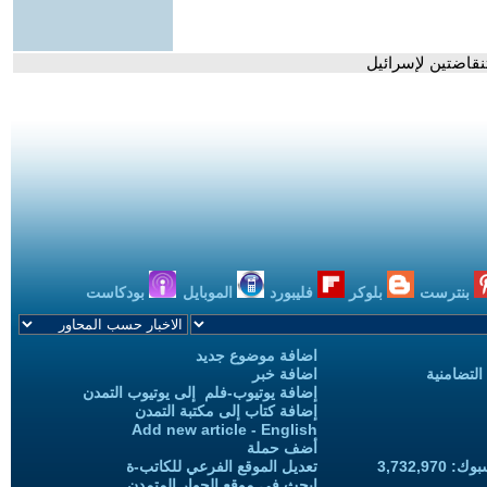
نقاضتين لإسرائيل
بنترست
بلوكر
فليبورد
الموبايل
بودكاست
اضافة موضوع جديد
التضامنية
اضافة خبر
إضافة يوتيوب-فلم إلى يوتيوب التمدن
إضافة كتاب إلى مكتبة التمدن
Add new article - English
أضف حملة
3,732,97
تعديل الموقع الفرعي للكاتب-ة
ابحث في موقع الحوار المتمدن