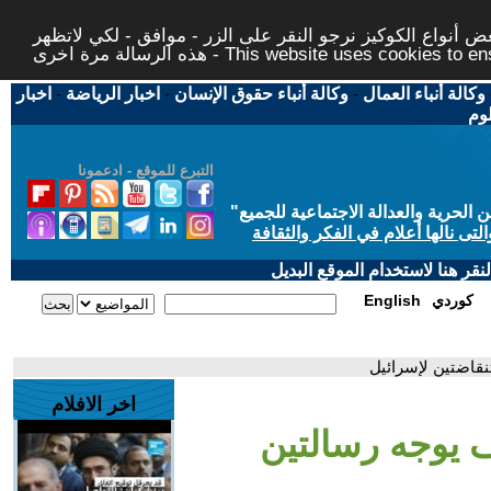
 أنواع الكوكيز نرجو النقر على الزر - موافق - لكي لاتظهر
This website uses cookies to ensure you ge
وكالة أنباء العمال
-
وكالة أنباء حقوق الإنسان
-
اخبار الرياضة
-
اخبار
لوم
التبرع للموقع - ادعمونا
حرية والعدالة الاجتماعية للجميع
"
تى نالها أعلام في الفكر والثقافة
قر هنا لاستخدام الموقع البديل
كوردي
English
نقاضتين لإسرائيل
اخر الافلام
 يوجه رسالتين