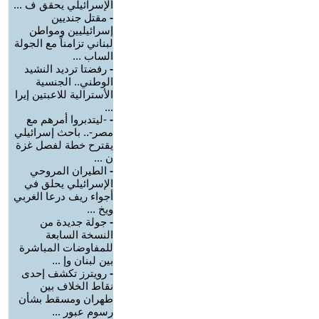
الإسرائيلي يحقق ف ...
-
مقتل جنديين
إسرائيليين ومواطن
لبناني تزامناً مع الجولة
الساب ...
-
رفضتا ترديد النشيد
الوطني.. الجنسية
الأسترالية للاعبتين إيرا
...
-
-ليتدبروا أمرهم مع
مصر-.. باحث إسرائيلي
يقترح خطة لفصل غزة
ن ...
-
الطيران المروحي
الإسرائيلي يحلق في
أجواء ريف درعا الغربي
ويخ ...
-
جولة جديدة من
النسخة السابعة
للمفاوضات المباشرة
بين لبنان وإ ...
-
رويترز تكشف إحدى
نقاط الخلاف بين
طهران ومسقط بشأن
رسوم عبور ...