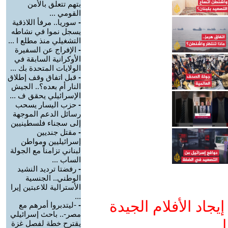
بتهم تتعلق بالأمن
القومي ...
-
سوريا.. مرفأ اللاذقية
يسجل نموا في نشاطه
التشغيلي منذ مطلع ا ...
-
الإفراج عن السفيرة
الأوكرانية السابقة في
الولايات المتحدة بك ...
-
قبل اتفاق وقف إطلاق
النار أم بعده؟.. الجيش
الإسرائيلي يحقق ف ...
-
حزب اليسار يسحب
رسائل الدعم الموجهة
إلى سجناء فلسطينيين
-
مقتل جنديين
إسرائيليين ومواطن
لبناني تزامناً مع الجولة
الساب ...
-
رفضتا ترديد النشيد
الوطني.. الجنسية
الأسترالية للاعبتين إيرا
...
جاد الأفلام الجيدة
-
-ليتدبروا أمرهم مع
مصر-.. باحث إسرائيلي
ا
يقترح خطة لفصل غزة