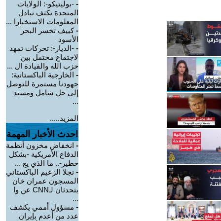
-
-بوليتيكو-: الولايات
المتحدة تكثف تبادل
المعلومات الاستخبارا ...
-
كييف تخسر البحر
الأسود
-
-الديار-: تحركات تمهد
لاجتماع محتمل بين
حزب الله والقيادة ال ...
-
الخارجية الباكستانية:
جهودنا مستمرة للتوصل
إلى حل شامل ومستد
...
المزيد.....
احدث الأخبار المهمة
-
انخفاض مخزون أنظمة
الدفاع الأمريكية -بشكل
خطير-.. ما الذي يع ...
-
نجلا الزعيم الباكستاني
المسجون عمران خان
يتحدثان لـCNN عن وا
...
-
مسؤول أممي يكشف
عدد من أعدم بإيران