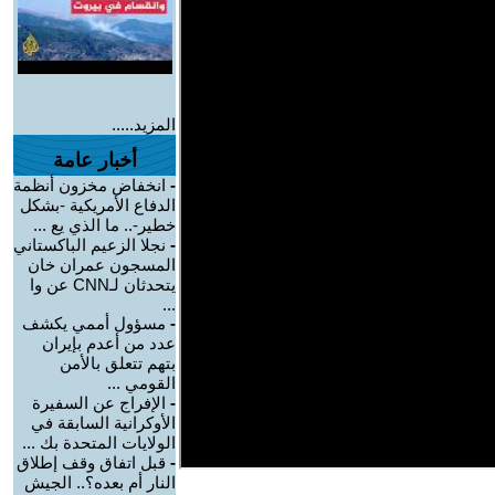
المزيد.....
أخبار عامة
-
انخفاض مخزون أنظمة
الدفاع الأمريكية -بشكل
خطير-.. ما الذي يع ...
-
نجلا الزعيم الباكستاني
المسجون عمران خان
يتحدثان لـCNN عن وا
...
-
مسؤول أممي يكشف
عدد من أعدم بإيران
بتهم تتعلق بالأمن
القومي ...
-
الإفراج عن السفيرة
الأوكرانية السابقة في
الولايات المتحدة بك ...
-
قبل اتفاق وقف إطلاق
النار أم بعده؟.. الجيش