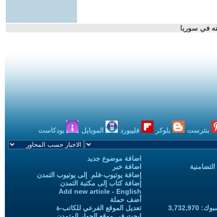
ته في سوريا
بنترست
بلوكر
فليبورد
الموبايل
بودكاست
اضافة موضوع جديد
التضامنية
اضافة خبر
إضافة يوتيوب-فلم إلى يوتيوب التمدن
إضافة كتاب إلى مكتبة التمدن
Add new article - English
أضف حملة
3,732,97
تعديل الموقع الفرعي للكاتب-ة
ابحث في موقع الحوار المتمدن