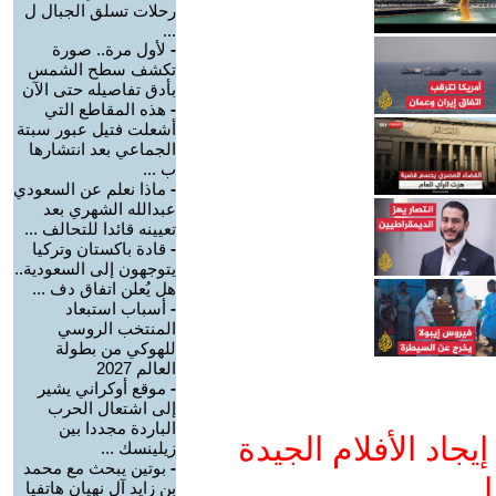
رحلات تسلق الجبال ل
...
-
لأول مرة.. صورة
تكشف سطح الشمس
بأدق تفاصيله حتى الآن
-
هذه المقاطع التي
أشعلت فتيل عبور سبتة
الجماعي بعد انتشارها
ب ...
-
ماذا نعلم عن السعودي
عبدالله الشهري بعد
تعيينه قائدا للتحالف ...
-
قادة باكستان وتركيا
يتوجهون إلى السعودية..
هل يُعلن اتفاق دف ...
-
أسباب استبعاد
المنتخب الروسي
للهوكي من بطولة
العالم 2027
-
موقع أوكراني يشير
إلى اشتعال الحرب
الباردة مجددا بين
جاد الأفلام الجيدة
زيلينسك ...
-
بوتين يبحث مع محمد
ا
بن زايد آل نهيان هاتفيا