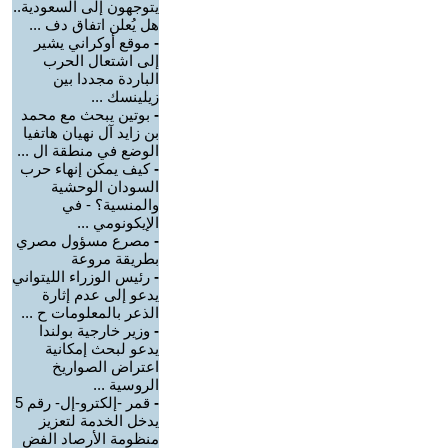
يتوجهون إلى السعودية..
هل يُعلن اتفاق دف ...
-
موقع أوكراني يشير
إلى اشتعال الحرب
الباردة مجددا بين
زيلينسك ...
-
بوتين يبحث مع محمد
بن زايد آل نهيان هاتفيا
الوضع في منطقة ال ...
-
كيف يمكن إنهاء حرب
السودان الوحشية
والمنسية؟ - في
الإيكونومي ...
-
مصرع مسؤول مصري
بطريقة مروعة
-
رئيس الوزراء الليتواني
يدعو إلى عدم إثارة
الذعر بالمعلومات ح ...
-
وزير خارجية بولندا
يدعو لبحث إمكانية
اعتراض الصواريخ
الروسية ...
-
قمر -إلكترو-إل- رقم 5
يدخل الخدمة لتعزيز
منظومة الأرصاد الفض