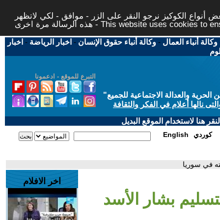
 أنواع الكوكيز نرجو النقر على الزر - موافق - لكي لاتظهر
This website uses cookies to ensure you ge
وكالة أنباء العمال
-
وكالة أنباء حقوق الإنسان
-
اخبار الرياضة
-
اخبار
لوم
التبرع للموقع - ادعمونا
حرية والعدالة الاجتماعية للجميع
"
تى نالها أعلام في الفكر والثقافة
قر هنا لاستخدام الموقع البديل
كوردي
English
ته في سوريا
اخر الافلام
تسليم بشار الأسد