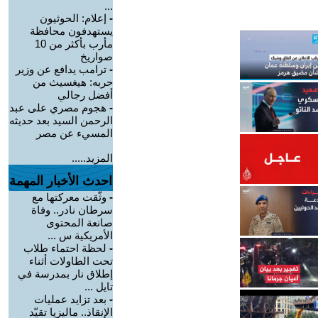
...
-
إعلام: الحوثيون
يستهدفون محافظة
مأرب بأكثر من 10
صواريخ
-
ترامب يدافع عن وزير
حربه: هيغسيث من
أفضل رجالي
-
هجوم مصري على عبد
الرحمن السيد بعد حديثه
المسيء عن مصر
المزيد.....
احدث الأخبار المهمة
-
وثّقت معركتها مع
سرطان نادر.. وفاة
صانعة المحتوى
الأمريكية س ...
-
لحظة احتماء طلاب
تحت الطاولات أثناء
إطلاق نار بمدرسة في
تايل ...
-
بعد تزايد عمليات
الإنقاذ.. ماليزيا تقيّد