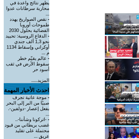
يظهر نتائج واعدة في
محاربة سرطانات عدوا
...
-
نقص الصواريخ يهدد
طموحات أوروبا
الفضائية بحلول 2030
-
الدفاع الروسية: تحييد
نحو 1,3 ألف جندي
أوكراني وإسقاط 1134
م ...
-
عالم يقيّم خطر
سقوط الأرض في ثقب
أسود حر
المزيد.....
احدث الأخبار المهمة
-
موجة عاتية تجرف
صبيًا من البر إلى البحر
بفعل إعصار -دولفين-.
...
-
-اتركونا وشأننا-..
غضب بريطاني من قيود
محتملة على تقليد
عريق ...