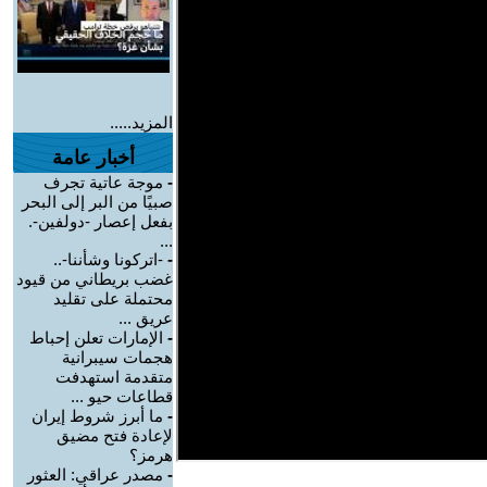
المزيد.....
أخبار عامة
-
موجة عاتية تجرف
صبيًا من البر إلى البحر
بفعل إعصار -دولفين-.
...
-
-اتركونا وشأننا-..
غضب بريطاني من قيود
محتملة على تقليد
عريق ...
-
الإمارات تعلن إحباط
هجمات سيبرانية
متقدمة استهدفت
قطاعات حيو ...
-
ما أبرز شروط إيران
لإعادة فتح مضيق
هرمز؟
-
مصدر عراقي: العثور