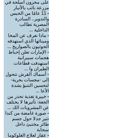
على مخزون أسلحة في
مزرعة نائب بالأنبار
-
11 عامًا من الحبس
والتدوير.. المبادرة
المصرية تطالب
الداخلية ...
-
ماذا نعرف عن المخا
ومينائها الذي استهدفه
الحوثيون بالصواريخ ...
-
الإمارات تعلن إحباط
هجمات سيبرانية
استهدفت قطاعات
الطيران وا ...
-
أسماك القرش تتحول
إلى -مجسات بحرية-
لتحسين التنبؤ بشدة
الأعا ...
-
خبيرة تغذية تحذر من
الجعة: تأثيرها لا يختلف
عن المشروبات الك ...
-
صورة غامضة من كندا
تثير جدلا حول جسم
طائر مختبئ داخل
سحابة
-
عقار لعلاج الغلوكوما