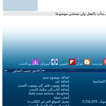
طني بدأت بالفعل ولن تستثني موضوعا
بنترست
بلوكر
فليبورد
الموبايل
بودكاست
اضافة موضوع جديد
التضامنية
اضافة خبر
إضافة يوتيوب-فلم إلى يوتيوب التمدن
إضافة كتاب إلى مكتبة التمدن
Add new article - English
أضف حملة
3,732,97
تعديل الموقع الفرعي للكاتب-ة
ابحث في موقع الحوار المتمدن