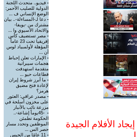
-
فيديو.. متحدث اللجنة
الدولية للصليب الأحمر:
الوضع الإنساني ف ...
-
دعا لـ-المساءلة-.. بيان
مشترك من -يويفا-
والاتحاد الآسيوي وا ...
-
مصر تستضيف كأس
إفريقيا تحت 23 عاماً
المؤهلة لأولمبياد لوس
أن ...
-
الإمارات تعلن إحباط
هجمات سيبرانية
متقدمة استهدفت
قطاعات حيو ...
-
ما أبرز شروط إيران
لإعادة فتح مضيق
هرمز؟
-
مصدر عراقي: العثور
على مخزون أسلحة في
مزرعة نائب بالأنبار
-
-45يوماً إشاعة-..
الحكومة تطمئن
جاد الأفلام الجيدة
الموظفين وتحدد مسار
حصر الس ...
ا
-
11 عامًا من الحبس