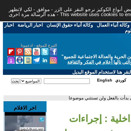
 أنواع الكوكيز نرجو النقر على الزر - موافق - لكي لاتظهر
This website uses cookies to ensure you ge
وكالة أنباء العمال
-
وكالة أنباء حقوق الإنسان
-
اخبار الرياضة
-
اخبار
لوم
التبرع للموقع - ادعمونا
حرية والعدالة الاجتماعية للجميع
"
تى نالها أعلام في الفكر والثقافة
قر هنا لاستخدام الموقع البديل
كوردي
English
طني بدأت بالفعل ولن تستثني موضوعا
اخر الافلام
داخلية : إجراءات