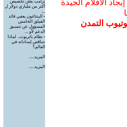
جاد الأفلام الجيدة
ترامب يعلن تخصيص
أكثر من ملياري دولار ل
ا
...
-
البنتاغون يعفي قائد
وتيوب التمدن
الفيلق الخامس
المسؤول عن تنسيق
الدعم لأو ...
-
نظام باتريوت.. لماذا
تتناقص إمداداته في
العالم؟
المزيد.....
المزيد.....