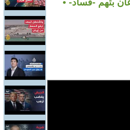
ان بتهم -فساد- •