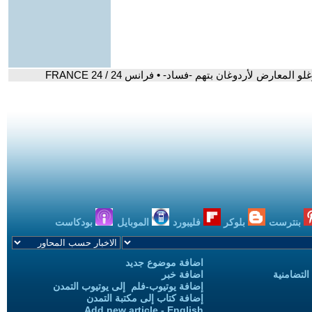
عارض لأردوغان بتهم -فساد- • فرانس 24 / FRANCE 24
بنترست
بلوكر
فليبورد
الموبايل
بودكاست
اضافة موضوع جديد
التضامنية
اضافة خبر
إضافة يوتيوب-فلم إلى يوتيوب التمدن
إضافة كتاب إلى مكتبة التمدن
Add new article - English