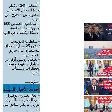
...
-
شبكة -CNN-: كبار
قادة الجيش الأمريكي
يبحثون عن -مخرج- من
حرب ...
-
البنتاغون يخصص 500
مليون دولار لجامعة
ألاسكا للِكشف عن التهد
...
-
سلطات إندونيسيا
تدفع بـ25 سيارة إطفاء
للسيطرة على حريق
ضخم ش ...
-
تصعيد روسي أوكراني
متبادل يستهدف سفنا
وقطارات ومنشآت
مدنية
المزيد.....
احدث الأخبار المهمة
-
إلغاء تصريح الوصول
إلى المعلومات السرية
لوزير أمريكي سابق بس
...