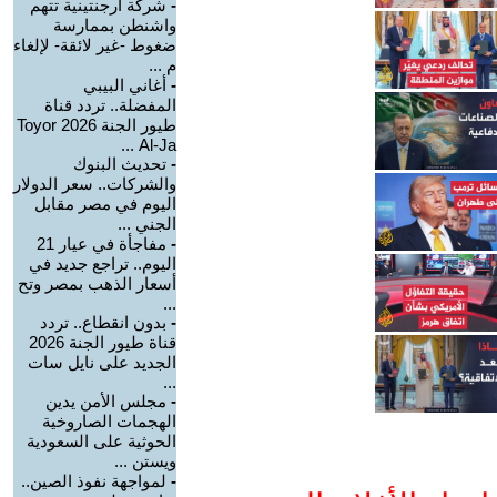
-
شركة أرجنتينية تتهم
واشنطن بممارسة
ضغوط -غير لائقة- لإلغاء
م ...
-
أغاني البيبي
المفضلة.. تردد قناة
طيور الجنة 2026 Toyor
Al-Ja ...
-
تحديث البنوك
والشركات.. سعر الدولار
اليوم في مصر مقابل
الجني ...
-
مفاجأة في عيار 21
اليوم.. تراجع جديد في
أسعار الذهب بمصر وتح
...
-
بدون انقطاع.. تردد
قناة طيور الجنة 2026
الجديد على نايل سات
...
-
مجلس الأمن يدين
الهجمات الصاروخية
الحوثية على السعودية
ويستن ...
-
لمواجهة نفوذ الصين..