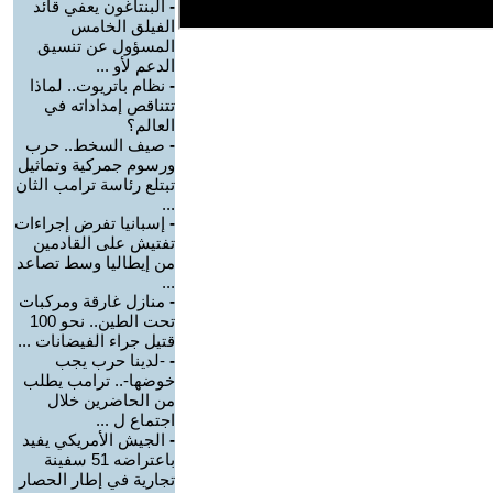
-
البنتاغون يعفي قائد
الفيلق الخامس
المسؤول عن تنسيق
الدعم لأو ...
-
نظام باتريوت.. لماذا
تتناقص إمداداته في
العالم؟
-
صيف السخط.. حرب
ورسوم جمركية وتماثيل
تبتلع رئاسة ترامب الثان
...
-
إسبانيا تفرض إجراءات
تفتيش على القادمين
من إيطاليا وسط تصاعد
...
-
منازل غارقة ومركبات
تحت الطين.. نحو 100
قتيل جراء الفيضانات ...
-
-لدينا حرب يجب
خوضها-.. ترامب يطلب
من الحاضرين خلال
اجتماع ل ...
-
الجيش الأمريكي يفيد
باعتراضه 51 سفينة
تجارية في إطار الحصار