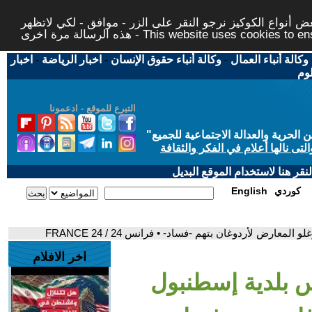
 أنواع الكوكيز نرجو النقر على الزر - موافق - لكي لاتظهر
This website uses cookies to ensure you ge
وكالة أنباء العمال
-
وكالة أنباء حقوق الإنسان
-
اخبار الرياضة
-
اخبار
لوم
التبرع للموقع - ادعمونا
حرية والعدالة الاجتماعية للجميع
"
تى نالها أعلام في الفكر والثقافة
قر هنا لاستخدام الموقع البديل
كوردي
English
عارض لأردوغان بتهم -فساد- • فرانس 24 / FRANCE 24
اخر الافلام
س بلدية إسطنبول