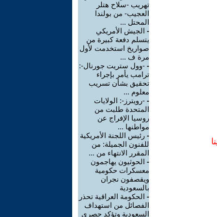
تهريب -سلاح هتلر
العجيب- من بولندا
المحتل ...
-
الجيش الأمريكي
يتسلم دفعة كبيرة من
صواريخ استخدمت لأول
مرة ف ...
-
-وول ستريت جورنال-:
ترامب يأمر بإجراء
تحقيق بشأن تسريب
معلوم ...
-
-رويترز-: الولايات
المتحدة طلبت من
روسيا الإفراج عن
مواطنها ...
-
رئيس اللجنة الأمريكية
ا
للفنون الجميلة: من
المقرر الانتهاء من ...
-
الحوثيون يهاجمون
معسكرات حكومية
ويقصفون نجران
بالسعودية
-
الحكومة العراقية تحذر
الفصائل من استهداف
السعودية وتؤكد حصري