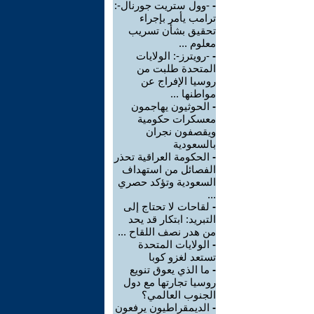
-
-وول ستريت جورنال-:
ترامب يأمر بإجراء
تحقيق بشأن تسريب
معلوم ...
-
-رويترز-: الولايات
المتحدة طلبت من
روسيا الإفراج عن
مواطنها ...
-
الحوثيون يهاجمون
معسكرات حكومية
ويقصفون نجران
بالسعودية
-
الحكومة العراقية تحذر
الفصائل من استهداف
السعودية وتؤكد حصري
...
-
لقاحات لا تحتاج إلى
التبريد: ابتكار قد يحد
من هدر نصف اللقاح ...
-
الولايات المتحدة
تستعد لغزو كوبا
-
ما الذي يعوق تنويع
روسيا تجارتها مع دول
الجنوب العالمي؟
-
الديمقراطيون يرفعون