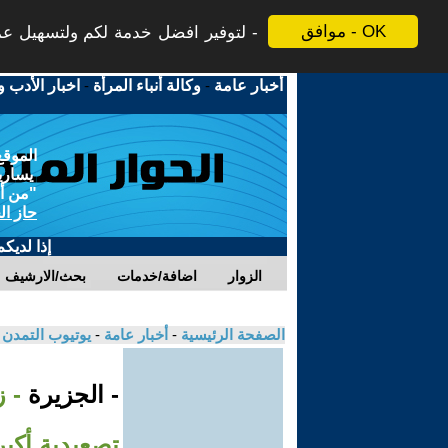
موافق - OK
لتوفير افضل خدمة لكم ولتسهيل عملي
أخبار عامة
-
وكالة أنباء المرأة
-
اخبار الأدب و
الموقع
يسارية
"من أج
حاز ال
إذا لديك
الزوار
اضافة/خدمات
بحث/الارشيف
الصفحة الرئيسية
-
أخبار عامة
-
يوتيوب التمدن
- الجزيرة
- ز
تصعيدية أكبر