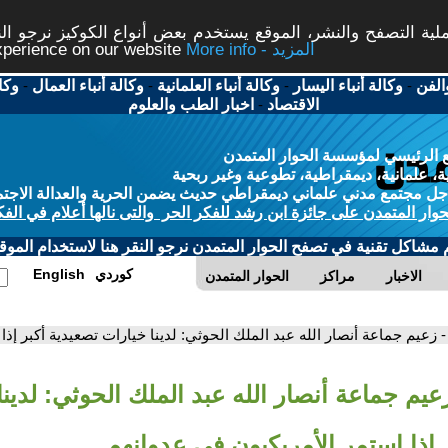
ة التصفح والنشر، الموقع يستخدم بعض أنواع الكوكيز نرجو النق
More info - المزيد
experience on our website
الفن
-
وكالة أنباء اليسار
-
وكالة أنباء العلمانية
-
وكالة أنباء العمال
-
وكا
الاقتصاد
-
اخبار الطب والعلوم
 الرئيسي لمؤسسة الحوار المتمدن
، علمانية، ديمقراطية، تطوعية وغير ربحية
ل مجتمع مدني علماني ديمقراطي حديث يضمن الحرية والعدالة الاجتم
حوار المتمدن على جائزة ابن رشد للفكر الحر والتى نالها أعلام في الفك
م مشاكل تقنية في تصفح الحوار المتمدن نرجو النقر هنا لاستخدام الموقع
كوردي
English
الاخبار
مراكز
الحوار المتمدن
- زعيم جماعة أنصار الله عبد الملك الحوثي: لدينا خيارات تصعيدية أكبر إذ
عيم جماعة أنصار الله عبد الملك الحوثي: لدين
 إذا استمر الأمريكيون في عدوانهم