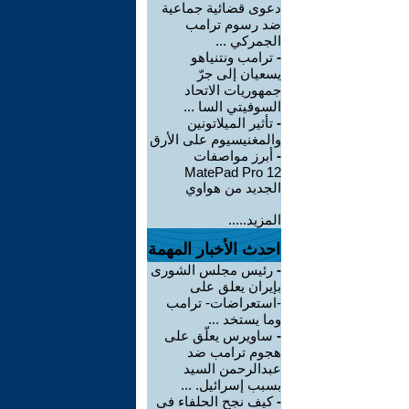
دعوى قضائية جماعية
ضد رسوم ترامب
الجمركي ...
-
ترامب ونتنياهو
يسعيان إلى جرّ
جمهوريات الاتحاد
السوفيتي السا ...
-
تأثير الميلاتونين
والمغنيسيوم على الأرق
-
أبرز مواصفات
MatePad Pro 12
الجديد من هواوي
المزيد.....
احدث الأخبار المهمة
-
رئيس مجلس الشورى
بإيران يعلق على
-استعراضات- ترامب
وما يستخد ...
-
ساويرس يعلّق على
هجوم ترامب ضد
عبدالرحمن السيد
بسبب إسرائيل. ...
-
كيف نجح الحلفاء في