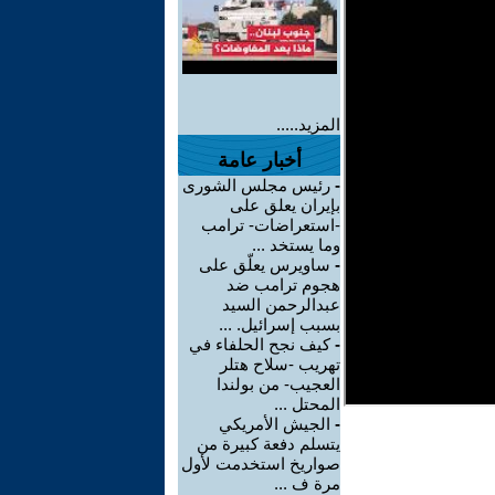
المزيد.....
أخبار عامة
-
رئيس مجلس الشورى
بإيران يعلق على
-استعراضات- ترامب
وما يستخد ...
-
ساويرس يعلّق على
هجوم ترامب ضد
عبدالرحمن السيد
بسبب إسرائيل. ...
-
كيف نجح الحلفاء في
تهريب -سلاح هتلر
العجيب- من بولندا
المحتل ...
-
الجيش الأمريكي
يتسلم دفعة كبيرة من
صواريخ استخدمت لأول
مرة ف ...