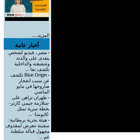
المزيد.....
أخبار عامة
-
مصر.. فيديو لشخص
يتعدى على والدته
وشقيقته والداخلية
تكشف تفا ...
-
Blue Origin تكشف
عن سبب انفجار
صاروخها في مايو
الماضي
-
طهران تراهن على
-متلازمة جيمي كارتر-
بخطة سرية تمثل
-كابوسا- ...
-
هيئة بحرية بريطانية:
سفينة تتعرض لمقذوف
مجهول قبالة سلطنة
عم ...