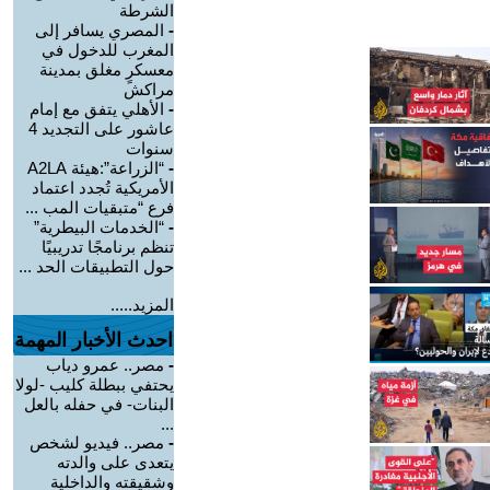
الشرطة
-
المصري يسافر إلى
المغرب للدخول في
معسكرٍ مغلق بمدينة
مراكش
-
الأهلي يتفق مع إمام
عاشور على التجديد 4
سنوات
-
“الزراعة”:هيئة A2LA
الأمريكية تُجدد اعتماد
فرع “متبقيات المب ...
-
“الخدمات البيطرية”
تنظم برنامجًا تدريبيًا
حول التطبيقات الحد ...
المزيد.....
احدث الأخبار المهمة
-
مصر.. عمرو دياب
يحتفي ببطلة كليب -لولا
البنات- في حفله بالعل
...
-
مصر.. فيديو لشخص
يتعدى على والدته
وشقيقته والداخلية