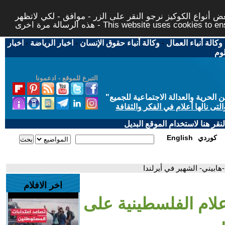
 أنواع الكوكيز نرجو النقر على الزر - موافق - لكي لاتظهر
This website uses cookies to ensure you ge
وكالة أنباء العمال
-
وكالة أنباء حقوق الإنسان
-
اخبار الرياضة
-
اخبار
لوم
التبرع للموقع - ادعمونا
حرية والعدالة الاجتماعية للجميع
"
تى نالها أعلام في الفكر والثقافة
قر هنا لاستخدام الموقع البديل
كوردي
English
ابيني- الشهير في أيرلندا
اخر الافلام
لام الفلسطينية على