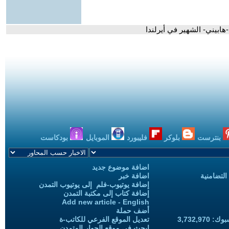
ابيني- الشهير في أيرلندا
بنترست
بلوكر
فليبورد
الموبايل
بودكاست
اضافة موضوع جديد
التضامنية
اضافة خبر
إضافة يوتيوب-فلم إلى يوتيوب التمدن
إضافة كتاب إلى مكتبة التمدن
Add new article - English
أضف حملة
3,732,97
تعديل الموقع الفرعي للكاتب-ة
ابحث في موقع الحوار المتمدن