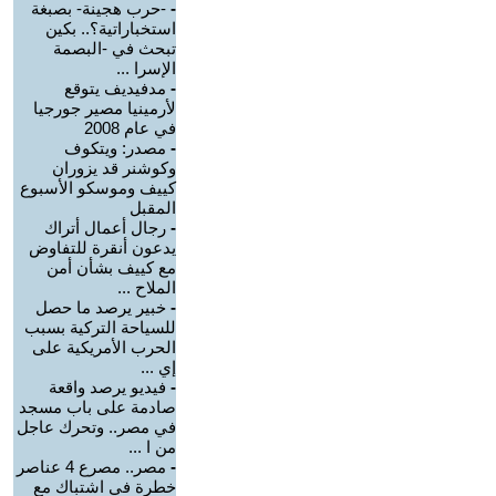
-
-حرب هجينة- بصبغة
استخباراتية؟.. بكين
تبحث في -البصمة
الإسرا ...
-
مدفيديف يتوقع
لأرمينيا مصير جورجيا
في عام 2008
-
مصدر: ويتكوف
وكوشنر قد يزوران
كييف وموسكو الأسبوع
المقبل
-
رجال أعمال أتراك
يدعون أنقرة للتفاوض
مع كييف بشأن أمن
الملاح ...
-
خبير يرصد ما حصل
للسياحة التركية بسبب
الحرب الأمريكية على
إي ...
-
فيديو يرصد واقعة
صادمة على باب مسجد
في مصر.. وتحرك عاجل
من ا ...
-
مصر.. مصرع 4 عناصر
خطرة في اشتباك مع